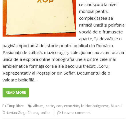
recunoscută la nivel
mondial pentru
complexitatea sa
ritmică unică și polifonia
vocală de o frumusețe
aparte, își dezvăluie o
pagină importantă de istorie pentru publicul din România.
Pasionații de cultură, muzicologii și colecționarii au acum ocazia
unică de a explora online monografia uneia dintre cele mai
emblematice formații corale ale secolului trecut: „Corul
Reprezentativ al Poștașilor din Sofia”. Documentul de o
valoare bibliofilă…
READ MORE
,
,
,
,
,
Timp liber
album
carte
cor
expozitie
folclor bulgaresc
Muzeul
,
Octavian Goga Ciucea
online
Leave a comment