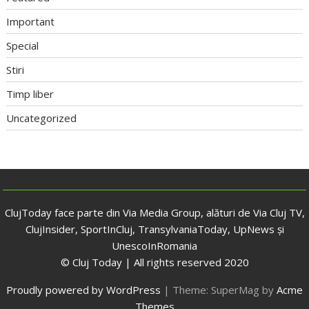
Important
Special
Stiri
Timp liber
Uncategorized
ClujToday face parte din Via Media Group, alături de Via Cluj TV,
ClujInsider, SportInCluj, TransylvaniaToday, UpNews și
UnescoInRomania
© Cluj Today | All rights reserved 2020
Proudly powered by WordPress
|
Theme: SuperMag by
Acme
Themes