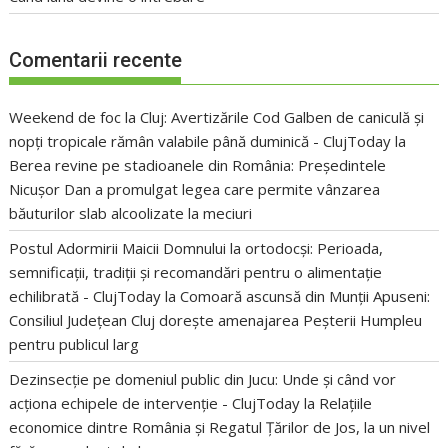
Comentarii recente
Weekend de foc la Cluj: Avertizările Cod Galben de caniculă și
nopți tropicale rămân valabile până duminică - ClujToday
la
Berea revine pe stadioanele din România: Președintele
Nicușor Dan a promulgat legea care permite vânzarea
băuturilor slab alcoolizate la meciuri
Postul Adormirii Maicii Domnului la ortodocși: Perioada,
semnificații, tradiții și recomandări pentru o alimentație
echilibrată - ClujToday
la
Comoară ascunsă din Munții Apuseni:
Consiliul Județean Cluj dorește amenajarea Peșterii Humpleu
pentru publicul larg
Dezinsecție pe domeniul public din Jucu: Unde și când vor
acționa echipele de intervenție - ClujToday
la
Relațiile
economice dintre România și Regatul Țărilor de Jos, la un nivel