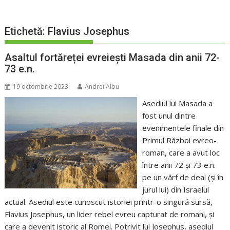
Etichetă:
Flavius ​​Josephus
Asaltul fortăreței evreiești Masada din anii 72-
73 e.n.
19 octombrie 2023
Andrei Albu
Asediul lui Masada a
fost unul dintre
evenimentele finale din
Primul Război evreo-
roman, care a avut loc
între anii 72 și 73 e.n.
pe un vârf de deal (și în
jurul lui) din Israelul
actual. Asediul este cunoscut istoriei printr-o singură sursă,
Flavius ​​Josephus, un lider rebel evreu capturat de romani, și
care a devenit istoric al Romei. Potrivit lui Josephus, asediul