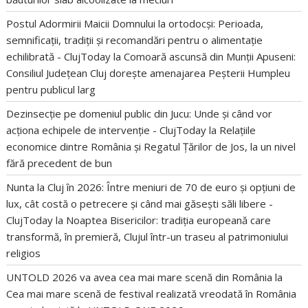
Postul Adormirii Maicii Domnului la ortodocși: Perioada,
semnificații, tradiții și recomandări pentru o alimentație
echilibrată - ClujToday
la
Comoară ascunsă din Munții Apuseni:
Consiliul Județean Cluj dorește amenajarea Peșterii Humpleu
pentru publicul larg
Dezinsecție pe domeniul public din Jucu: Unde și când vor
acționa echipele de intervenție - ClujToday
la
Relațiile
economice dintre România și Regatul Țărilor de Jos, la un nivel
fără precedent de bun
Nunta la Cluj în 2026: Între meniuri de 70 de euro și opțiuni de
lux, cât costă o petrecere și când mai găsești săli libere -
ClujToday
la
Noaptea Bisericilor: tradiția europeană care
transformă, în premieră, Clujul într-un traseu al patrimoniului
religios
UNTOLD 2026 va avea cea mai mare scenă din România
la
Cea mai mare scenă de festival realizată vreodată în România