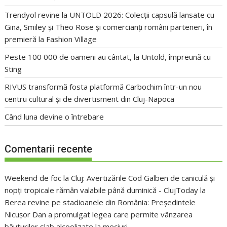
Trendyol revine la UNTOLD 2026: Colecții capsulă lansate cu
Gina, Smiley și Theo Rose și comercianți români parteneri, în
premieră la Fashion Village
Peste 100 000 de oameni au cântat, la Untold, împreună cu
Sting
RIVUS transformă fosta platformă Carbochim într-un nou
centru cultural și de divertisment din Cluj-Napoca
Când luna devine o întrebare
Comentarii recente
Weekend de foc la Cluj: Avertizările Cod Galben de caniculă și
nopți tropicale rămân valabile până duminică - ClujToday
la
Berea revine pe stadioanele din România: Președintele
Nicușor Dan a promulgat legea care permite vânzarea
băuturilor slab alcoolizate la meciuri