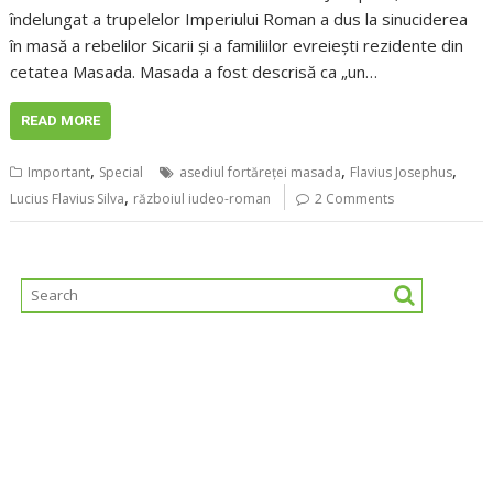
îndelungat a trupelelor Imperiului Roman a dus la sinuciderea
în masă a rebelilor Sicarii și a familiilor evreiești rezidente din
cetatea Masada. Masada a fost descrisă ca „un…
READ MORE
,
,
,
Important
Special
asediul fortăreței masada
Flavius ​​Josephus
,
Lucius Flavius ​​Silva
războiul iudeo-roman
2 Comments