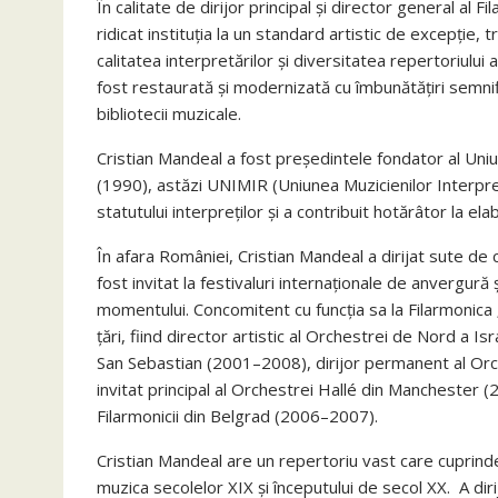
În calitate de dirijor principal și director general a
ridicat instituția la un standard artistic de excepție
calitatea interpretărilor și diversitatea repertoriulu
fost restaurată și modernizată cu îmbunătățiri semnif
bibliotecii muzicale.
Cristian Mandeal a fost președintele fondator al Uniuni
(1990), astăzi UNIMIR (Uniunea Muzicienilor Interpre
statutului interpreților și a contribuit hotărâtor la e
În afara României, Cristian Mandeal a dirijat sute de
fost invitat la festivaluri internaționale de anvergură ș
momentului. Concomitent cu funcția sa la Filarmonica
țări, fiind director artistic al Orchestrei de Nord a I
San Sebastian (2001–2008), dirijor permanent al Orc
invitat principal al Orchestrei Hallé din Manchester 
Filarmonicii din Belgrad (2006–2007).
Cristian Mandeal are un repertoriu vast care cuprinde
muzica secolelor XIX și începutului de secol XX.
A dir