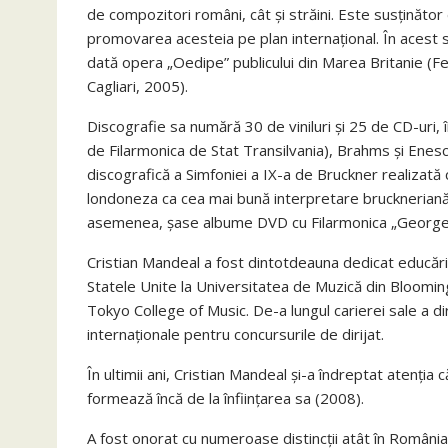
de compozitori români, cât și străini. Este susținător 
promovarea acesteia pe plan internațional. În acest 
dată opera „Oedipe” publicului din Marea Britanie (Fest
Cagliari, 2005).
Discografie sa numără 30 de viniluri și 25 de CD-uri, î
de Filarmonica de Stat Transilvania), Brahms și Enes
discografică a Simfoniei a IX-a de Bruckner realizat
londoneza ca cea mai bună interpretare bruckneriană 
asemenea, șase albume DVD cu Filarmonica „George
Cristian Mandeal a fost dintotdeauna dedicat educării și
Statele Unite la Universitatea de Muzică din Bloomi
Tokyo College of Music. De-a lungul carierei sale a dir
internaționale pentru concursurile de dirijat.
În ultimii ani, Cristian Mandeal și-a îndreptat atenț
formează încă de la înființarea sa (2008).
A fost onorat cu numeroase distincții atât în România, 