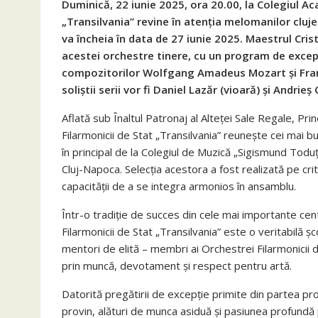
Duminică, 22 iunie 2025, ora 20.00, la Colegiul A
„Transilvania” revine în atenția melomanilor cluje
va încheia în data de 27 iunie 2025. Maestrul Cristi
acestei orchestre tinere, cu un program de excepț
compozitorilor Wolfgang Amadeus Mozart și Franz S
soliștii serii vor fi Daniel Lazăr (vioară) și
Andrieș C
Aflată sub Înaltul Patronaj al Alteței Sale Regale, P
Filarmonicii de Stat „Transilvania” reunește cei mai bun
în principal de la Colegiul de Muzică „Sigismund Tod
Cluj-Napoca. Selecția acestora a fost realizată pe crit
capacității de a se integra armonios în ansamblu.
Într-o tradiție de succes din cele mai importante ce
Filarmonicii de Stat „Transilvania” este o veritabilă ș
mentori de elită – membri ai Orchestrei Filarmonicii d
prin muncă, devotament și respect pentru artă.
Datorită pregătirii de excepție primite din partea pro
provin, alături de munca asiduă și pasiunea profundă