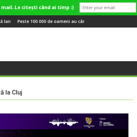
y și Theo Rose și comercianți români parteneri, în premieră la F
de oameni au cântat, la Untold, împreună cu Sting
RIVUS transformă fosta
 la Cluj