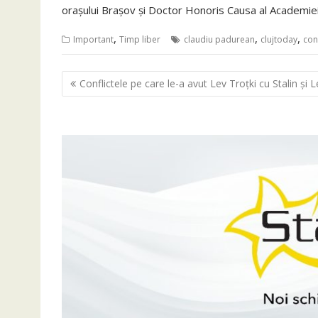
orașului Brașov și Doctor Honoris Causa al Academiei
,
,
,
Important
Timp liber
claudiu padurean
clujtoday
con
Navigare
Conflictele pe care le-a avut Lev Troțki cu Stalin și L
în
articole