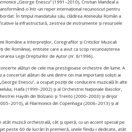
l Filarmonicii „George Enescu” (1991–2010), Cristian Mandeal a
, transformând-o într-un reper internațional recunoscut pentru
i abordat. În timpul mandatului său, clădirea Ateneului Român a
icative la infrastructură, zestrea de instrumente și resursele
i Române a Interpreților, Coregrafilor și Criticilor Muzicali
ți din România), entitate care a avut ca scop recunoașterea
laborarea Legii Drepturilor de Autor (nr. 8/1996).
 concerte alături de cele mai prestigioase orchestre din lume. A
i a concertat alături de unii dintre cei mai importanți soliști ai
 „George Enescu”, a ocupat poziții de conducere muzicală în alte
sraelului, Haifa (1999–2002) și al Orchestrei Naționale Bascilor,
hestrei Haydn din Bolzano și Trento (2000–2003) și dirijor
(2005–2010), al Filarmonicii din Copenhaga (2006–2013) și al
 atât muzică orchestrală, cât și operă, cu un accent special pe
ijat peste 60 de lucrări în premieră, unele fiindu-i dedicate, atât