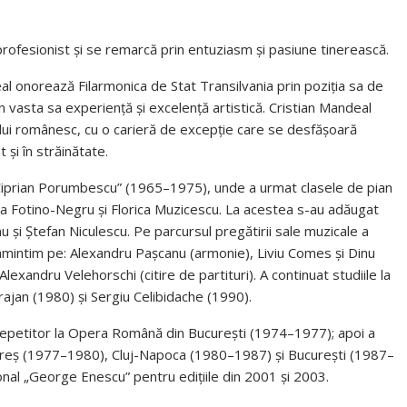
profesionist și se remarcă prin entuziasm și pasiune tinerească.
deal onorează Filarmonica de Stat Transilvania prin poziția sa de
 prin vasta sa experiență și excelență artistică. Cristian Mandeal
tului românesc, cu o carieră de excepție care se desfășoară
 și în străinătate.
„Ciprian Porumbescu” (1965–1975), unde a urmat clasele de pian
na Fotino-Negru și Florica Muzicescu. La acestea s-au adăugat
u și Ștefan Niculescu. Pe parcursul pregătirii sale muzicale a
 amintim pe: Alexandru Pașcanu (armonie), Liviu Comes și Dinu
lexandru Velehorschi (citire de partituri). A continuat studiile la
ajan (1980) și Sergiu Celibidache (1990).
orepetitor la Opera Română din București (1974–1977); apoi a
 Mureș (1977–1980), Cluj-Napoca (1980–1987) și București (1987–
țional „George Enescu” pentru edițiile din 2001 și 2003.