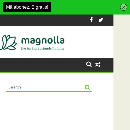
ashion Village
 platformă Carbochim într-un nou centru cultural și de diverti
Când luna devine o întrebare