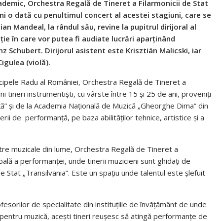
cademic, Orchestra Regală de Tineret a Filarmonicii de Stat
ni o dată cu penultimul concert al acestei stagiuni, care se
an Mandeal, la rândul său, revine la pupitrul dirijoral al
ie în care vor putea fi audiate lucrări aparținând
chubert. Dirijorul asistent este Krisztián Malicski, iar
igulea (violă).
rincipele Radu al României, Orchestra Regală de Tineret a
i tineri instrumentiști, cu vârste între 15 și 25 de ani, proveniți
uță” și de la Academia Națională de Muzică „Gheorghe Dima” din
erii de
performanță, pe baza abilităților tehnice, artistice și a
ntre muzicale din lume, Orchestra Regală de Tineret a
coală a performanței, unde tinerii muzicieni sunt ghidați de
e Stat „Transilvania”. Este un spațiu unde talentul este șlefuit
fesorilor de specialitate din instituțiile de învățământ de unde
 pentru muzică, acești tineri reușesc să atingă performanțe de