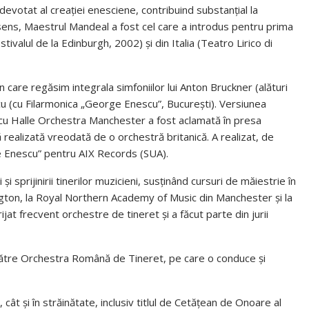
devotat al creației enesciene, contribuind substanțial la
sens, Maestrul Mandeal a fost cel care a introdus pentru prima
ivalul de la Edinburgh, 2002) și din Italia (Teatro Lirico di
n care regăsim integrala simfoniilor lui Anton Bruckner (alături
cu (cu Filarmonica „George Enescu”, București). Versiunea
ă cu Halle Orchestra Manchester a fost aclamată în presa
realizată vreodată de o orchestră britanică. A realizat, de
 Enescu” pentru AIX Records (SUA).
 sprijinirii tinerilor muzicieni, susținând cursuri de măiestrie în
ngton, la Royal Northern Academy of Music din Manchester și la
ijat frecvent orchestre de tineret și a făcut parte din jurii
ia către Orchestra Română de Tineret, pe care o conduce și
cât și în străinătate, inclusiv titlul de Cetățean de Onoare al