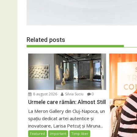
Related posts
8 august 2026
Silvia Suciu
0
Urmele care rămân: Almost Still
La Meron Gallery din Cluj-Napoca, un
spațiu dedicat artei autentice și
inovatoare, Larisa Petcuț și Miruna...
Featured
Important
Timp liber