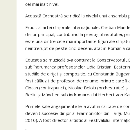
cel mai înalt nivel.
Această Orchestră se ridică la nivelul unui ansamblu 
Erudit al artei dirijorale internaționale, Cristian Man
dirijor principal, contribuind la prestigiul instituției,
este una dintre cele mai importante figuri ale dirija
neîntrerupt de peste cinci decenii, atât în România cât
Educația sa muzicală s-a conturat la Conservatorul 
sub îndrumarea profesoarelor Lidia Cristian, Ecateri
studiile de dirijat și compoziție, cu Constantin Bugean
fost călăuzit de profesori de renume, printre care îi
Ciocan (contrapunct), Nicolae Beloiu (orchestrație) și A
Berlin și München sub îndrumarea lui Herbert von Kar
Primele sale angajamente le-a avut în calitate de c
devenit succesiv dirijor al Filarmonicilor din Târgu
2010). A fost director artistic al Festivalului Interna