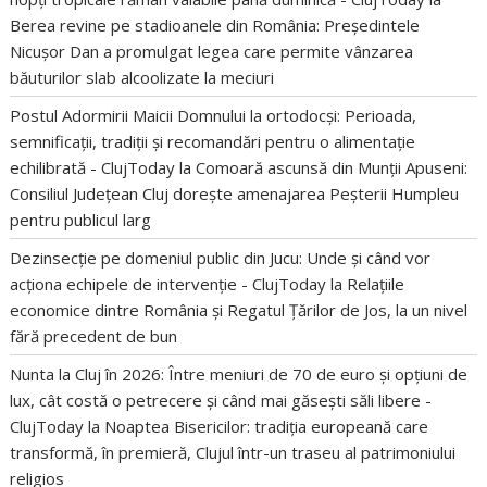
Berea revine pe stadioanele din România: Președintele
Nicușor Dan a promulgat legea care permite vânzarea
băuturilor slab alcoolizate la meciuri
Postul Adormirii Maicii Domnului la ortodocși: Perioada,
semnificații, tradiții și recomandări pentru o alimentație
echilibrată - ClujToday
la
Comoară ascunsă din Munții Apuseni:
Consiliul Județean Cluj dorește amenajarea Peșterii Humpleu
pentru publicul larg
Dezinsecție pe domeniul public din Jucu: Unde și când vor
acționa echipele de intervenție - ClujToday
la
Relațiile
economice dintre România și Regatul Țărilor de Jos, la un nivel
fără precedent de bun
Nunta la Cluj în 2026: Între meniuri de 70 de euro și opțiuni de
lux, cât costă o petrecere și când mai găsești săli libere -
ClujToday
la
Noaptea Bisericilor: tradiția europeană care
transformă, în premieră, Clujul într-un traseu al patrimoniului
religios