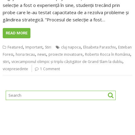
selecție a fost o experiență în sine, studenții trecând prin
probe care le-au testat capacitatea de a rezolva probleme și
gândirea strategică. ”Procesul de selecție a fost…
READ MORE
,
,
,
,
Featured
Important
Stiri
cluj napoca
Elisabeta Paraschiv
Esteban
,
,
,
,
,
Foresi
horia tecau
news
proiecte inovatoare
Roberto Rocca în România
,
,
stiri
vicecampionul olimpic şi triplu câştigător de Grand Slam la dublu
vicepresedinte
1 Comment