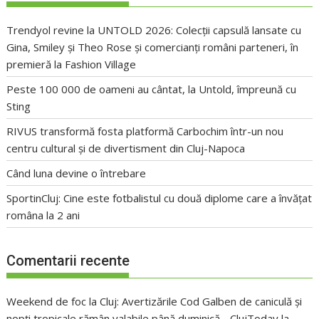
Trendyol revine la UNTOLD 2026: Colecții capsulă lansate cu
Gina, Smiley și Theo Rose și comercianți români parteneri, în
premieră la Fashion Village
Peste 100 000 de oameni au cântat, la Untold, împreună cu
Sting
RIVUS transformă fosta platformă Carbochim într-un nou
centru cultural și de divertisment din Cluj-Napoca
Când luna devine o întrebare
SportinCluj: Cine este fotbalistul cu două diplome care a învățat
româna la 2 ani
Comentarii recente
Weekend de foc la Cluj: Avertizările Cod Galben de caniculă și
nopți tropicale rămân valabile până duminică - ClujToday
la