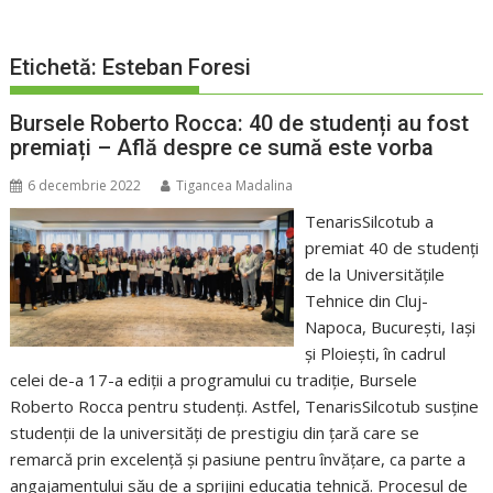
Etichetă:
Esteban Foresi
Bursele Roberto Rocca: 40 de studenți au fost
premiați – Află despre ce sumă este vorba
6 decembrie 2022
Tigancea Madalina
TenarisSilcotub a
premiat 40 de studenți
de la Universitățile
Tehnice din Cluj-
Napoca, București, Iași
și Ploiești, în cadrul
celei de-a 17-a ediții a programului cu tradiție, Bursele
Roberto Rocca pentru studenți. Astfel, TenarisSilcotub susține
studenții de la universități de prestigiu din țară care se
remarcă prin excelență și pasiune pentru învățare, ca parte a
angajamentului său de a sprijini educația tehnică. Procesul de