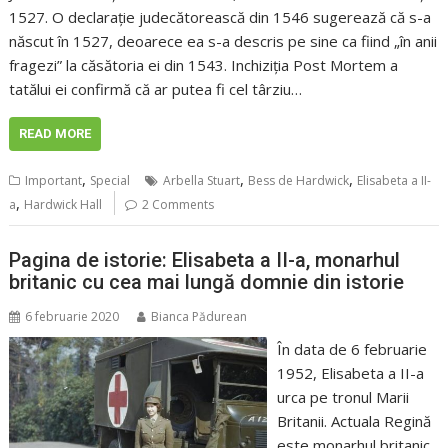
1527. O declarație judecătorească din 1546 sugerează că s-a
născut în 1527, deoarece ea s-a descris pe sine ca fiind „în anii
fragezi” la căsătoria ei din 1543. Inchiziția Post Mortem a
tatălui ei confirmă că ar putea fi cel târziu…
READ MORE
,
,
,
Important
Special
Arbella Stuart
Bess de Hardwick
Elisabeta a II-
,
a
Hardwick Hall
2 Comments
Pagina de istorie: Elisabeta a II-a, monarhul
britanic cu cea mai lungă domnie din istorie
6 februarie 2020
Bianca Pădurean
În data de 6 februarie
1952, Elisabeta a II-a
urca pe tronul Marii
Britanii. Actuala Regină
este monarhul britanic