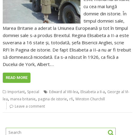
cu cea mai lungă
domnie din istorie. În
timpul domniei sale,
Marea Britanie a aderat la Uniunea Europeană și tot în timpul
domniei sale s-a produs Brexitul. Regina Elisabeta a II-a este
suverana a 16 state și, totodată, șefa Bisericii Angliei, scrie
RFI în Pagina de istorie. De fapt Elisabeta a II-a nu ar fi trebuit
să domnească niciodată. Ea s-a născut în 1926, ca fiică a
Ducelui de York, Albert.…
READ MORE
,
,
,
Important
Special
Edward al VIII-lea
Elisabeta a II-a
George al VI-
,
,
,
,
lea
marea britanie
pagina de istorie
rfi
Winston Churchill
Leave a comment