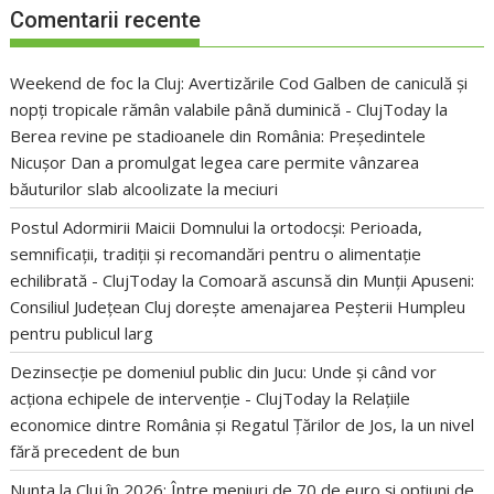
Comentarii recente
Weekend de foc la Cluj: Avertizările Cod Galben de caniculă și
nopți tropicale rămân valabile până duminică - ClujToday
la
Berea revine pe stadioanele din România: Președintele
Nicușor Dan a promulgat legea care permite vânzarea
băuturilor slab alcoolizate la meciuri
Postul Adormirii Maicii Domnului la ortodocși: Perioada,
semnificații, tradiții și recomandări pentru o alimentație
echilibrată - ClujToday
la
Comoară ascunsă din Munții Apuseni:
Consiliul Județean Cluj dorește amenajarea Peșterii Humpleu
pentru publicul larg
Dezinsecție pe domeniul public din Jucu: Unde și când vor
acționa echipele de intervenție - ClujToday
la
Relațiile
economice dintre România și Regatul Țărilor de Jos, la un nivel
fără precedent de bun
Nunta la Cluj în 2026: Între meniuri de 70 de euro și opțiuni de