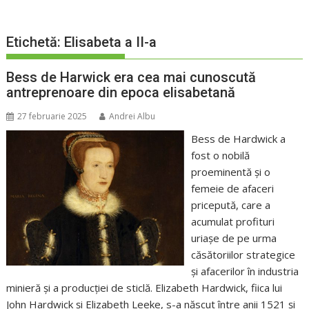
Etichetă:
Elisabeta a II-a
Bess de Harwick era cea mai cunoscută
antreprenoare din epoca elisabetană
27 februarie 2025
Andrei Albu
Bess de Hardwick a
fost o nobilă
proeminentă și o
femeie de afaceri
pricepută, care a
acumulat profituri
uriașe de pe urma
căsătoriilor strategice
și afacerilor în industria
minieră și a producției de sticlă. Elizabeth Hardwick, fiica lui
John Hardwick și Elizabeth Leeke, s-a născut între anii 1521 și