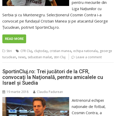
pentru meciurile din
Liga Naţiunilor cu
Serbia şi cu Muntenegru. Selecţionerul Cosmin Contra i-a
convocat pe fundaşul Cristian Manea şi pe atacantul George
Ţucudean, potrivit SportinCluj.ro.
READ MORE
,
,
,
,
Stiri
CFR Cluj
clujtoday
cristian manea
echipa nationala
geoerge
,
,
,
tucudean
news
sebastian mailat
stiri Cluj
Leave a comment
SportinCluj.ro: Trei jucători de la CFR,
convocaţi la Naţională, pentru amicalele cu
Israel şi Suedia
19 martie 2018
Claudiu Padurean
Antrenorul echipei
naţionale de fotbal,
Cosmin Contra, a