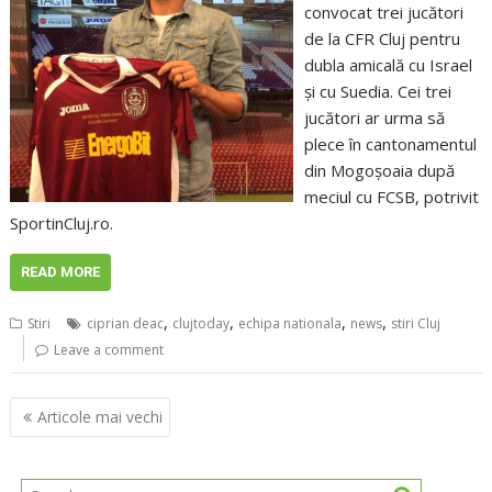
convocat trei jucători
de la CFR Cluj pentru
dubla amicală cu Israel
şi cu Suedia. Cei trei
jucători ar urma să
plece în cantonamentul
din Mogoşoaia după
meciul cu FCSB, potrivit
SportinCluj.ro.
READ MORE
,
,
,
,
Stiri
ciprian deac
clujtoday
echipa nationala
news
stiri Cluj
Leave a comment
Navigare
Articole mai vechi
în
articole