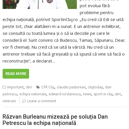
pot evolua fără
probleme pentru
echipa națională, potrivit SportinCluj.ro. „Eu cred că Edi se uită
peste tot, chiar alaltăieri m-a sunat. E un antrenor echilibrat,
se consultă cu toată lumea și o să ia decizile pe care le
consideră el. Sunt convins că Budescu, Tamaș, Săpunaru, Deac
vor fi chemați. Nu cred că se uită la vârstă. Nu cred că un
antrenor trebuie să facă greșeală și să spună că vine să facă o
reconstrucție”, a declarat…
READ MORE
,
,
,
,
Important
Stiri
CFR Cluj
claudiu padurean
clujtoday
dan
,
,
,
,
,
,
petrescu
echipa nationala
edward iordanescu
news
sport in cluj
stiri
veterani
Leave a comment
Răzvan Burleanu mizează pe soluția Dan
Petrescu la echipa națională