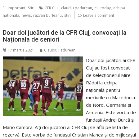
,
,
,
,
Important
Stiri
CFR Cluj
claudiu padurean
clujtoday
echipa
,
,
,
nationala
news
razvan burleanu
stiri
Leave a comment
Doar doi jucători de la CFR Cluj, convocați la
Naționala de seniori
17 martie 2021
Claudiu Padurean
Doar doi jucători ai CFR
Cluj au fost convocați
de selecționerul Mirel
Rădoi la echipa
națională pentru
meciurile cu Macedonia
de Nord, Germania și
Armenia. Este vorba de
fundașii Andrei Burcă și
Mario Camora. Alți doi jucători ai CFR Cluj se află pe lista de
rezervă. Este vorba de fundașul Cristian Manea și de mijlocașul