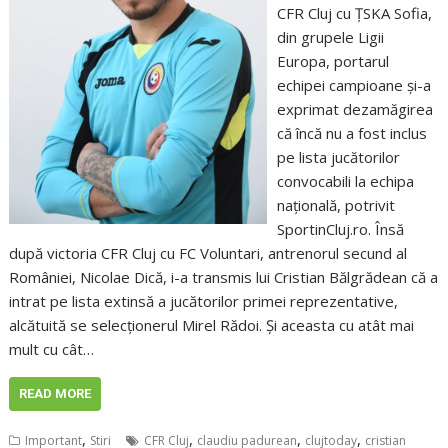
CFR Cluj cu ȚSKA Sofia,
din grupele Ligii
Europa, portarul
echipei campioane și-a
exprimat dezamăgirea
că încă nu a fost inclus
pe lista jucătorilor
convocabili la echipa
națională, potrivit
SportinCluj.ro. Însă
după victoria CFR Cluj cu FC Voluntari, antrenorul secund al
României, Nicolae Dică, i-a transmis lui Cristian Bălgrădean că a
intrat pe lista extinsă a jucătorilor primei reprezentative,
alcătuită se selecționerul Mirel Rădoi. Și aceasta cu atât mai
mult cu cât…
READ MORE
,
,
,
,
Important
Stiri
CFR Cluj
claudiu padurean
clujtoday
cristian