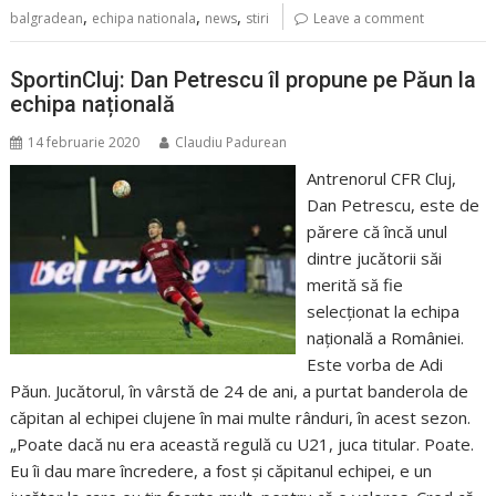
,
,
,
balgradean
echipa nationala
news
stiri
Leave a comment
SportinCluj: Dan Petrescu îl propune pe Păun la
echipa națională
14 februarie 2020
Claudiu Padurean
Antrenorul CFR Cluj,
Dan Petrescu, este de
părere că încă unul
dintre jucătorii săi
merită să fie
selecționat la echipa
națională a României.
Este vorba de Adi
Păun. Jucătorul, în vârstă de 24 de ani, a purtat banderola de
căpitan al echipei clujene în mai multe rânduri, în acest sezon.
„Poate dacă nu era această regulă cu U21, juca titular. Poate.
Eu îi dau mare încredere, a fost şi căpitanul echipei, e un