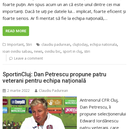
foarte puțin. Am spus acum un an că este unul dintre cei mai
importanți. Dacă te uiți pe datele lui… implicat, foarte eficient și
foarte serios. Ar fi meritat să fie la echipa națională,…
READ MORE
,
,
,
,
Important
Stiri
claudiu padurean
clujtoday
echipa nationala
,
,
,
,
ioan ovidiu sabau
news
ovidiu bic
sport in cluj
stiri
Leave a comment
SportinCluj: Dan Petrescu propune patru
veterani pentru echipa națională
2 martie 2022
Claudiu Padurean
Antrenorul CFR Cluj,
Dan Petrescu, îi
propune selecționerului
Edward Iordănescu
patru veterani, care