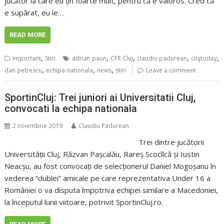
jucător la care eu ţin foarte mult, pentru că e valoros. Cred că
e supărat, eu le…
READ MORE
,
,
,
,
,
Important
Stiri
adrian paun
CFR Cluj
claudiu padurean
clujtoday
,
,
,
dan petrescu
echipa nationala
news
stiri
Leave a comment
SportinCluj: Trei juniori ai Universitatii Cluj,
convocati la echipa nationala
2 noiembrie 2019
Claudiu Padurean
Trei dintre jucătorii
Universităţii Cluj, Răzvan Paşcalău, Rareş Scocîlcă şi Iustin
Neacşu, au fost convocaţi de selecţionerul Daniel Mogoşanu în
vederea “dublei” amicale pe care reprezentativa Under 16 a
României o va disputa împotriva echipei similare a Macedoniei,
la începutul lunii viitoare, potrivit SportinCluj.ro.