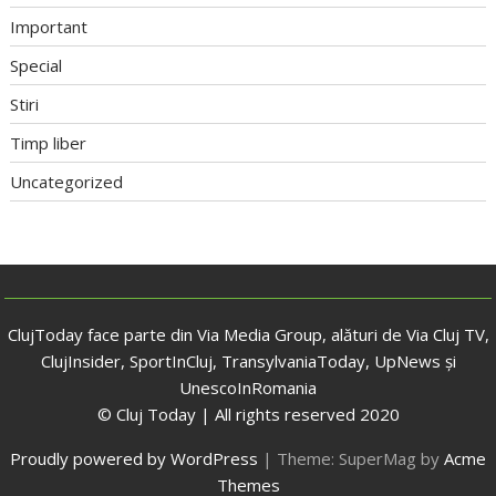
Important
Special
Stiri
Timp liber
Uncategorized
ClujToday face parte din Via Media Group, alături de Via Cluj TV,
ClujInsider, SportInCluj, TransylvaniaToday, UpNews și
UnescoInRomania
© Cluj Today | All rights reserved 2020
Proudly powered by WordPress
|
Theme: SuperMag by
Acme
Themes