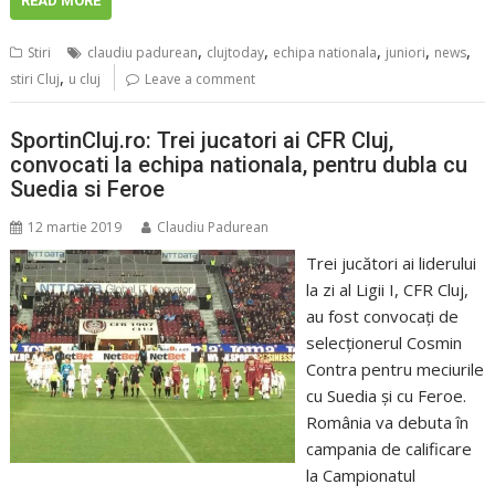
READ MORE
,
,
,
,
,
Stiri
claudiu padurean
clujtoday
echipa nationala
juniori
news
,
stiri Cluj
u cluj
Leave a comment
SportinCluj.ro: Trei jucatori ai CFR Cluj,
convocati la echipa nationala, pentru dubla cu
Suedia si Feroe
12 martie 2019
Claudiu Padurean
Trei jucători ai liderului
la zi al Ligii I, CFR Cluj,
au fost convocaţi de
selecţionerul Cosmin
Contra pentru meciurile
cu Suedia şi cu Feroe.
România va debuta în
campania de calificare
la Campionatul