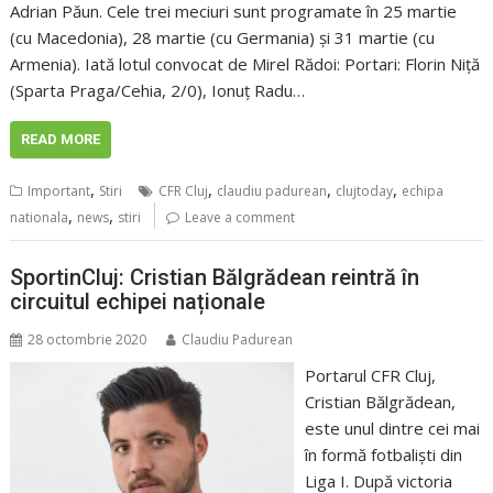
Adrian Păun. Cele trei meciuri sunt programate în 25 martie
(cu Macedonia), 28 martie (cu Germania) și 31 martie (cu
Armenia). Iată lotul convocat de Mirel Rădoi: Portari: Florin Niță
(Sparta Praga/Cehia, 2/0), Ionuț Radu…
READ MORE
,
,
,
,
Important
Stiri
CFR Cluj
claudiu padurean
clujtoday
echipa
,
,
nationala
news
stiri
Leave a comment
SportinCluj: Cristian Bălgrădean reintră în
circuitul echipei naționale
28 octombrie 2020
Claudiu Padurean
Portarul CFR Cluj,
Cristian Bălgrădean,
este unul dintre cei mai
în formă fotbaliști din
Liga I. După victoria