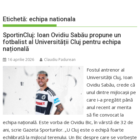
Etichetă:
echipa nationala
SportinCluj: Ioan Ovidiu Sabău propune un
fotbalist al Universității Cluj pentru echipa
națională
16 aprilie 2026
Claudiu Padurean
Fostul antrenor al
Universității Cluj, Ioan
Ovidiu Sabău, crede că
unul dintre mijlocașii pe
care i-a pregătit până
anul recent ar merita
să fie convocat la
echipa națională. Este vorba de Ovidiu Bic, în vârstă de 32 de
ani, scrie Gazeta Sporturilor. „U Cluj este o echipă foarte
echilibrată la mijlocul terenului. Un Bic despre care se vorbește