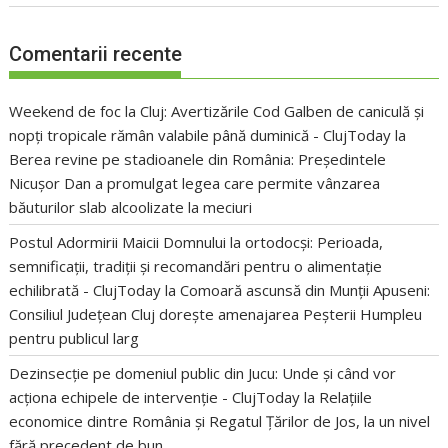
Comentarii recente
Weekend de foc la Cluj: Avertizările Cod Galben de caniculă și
nopți tropicale rămân valabile până duminică - ClujToday
la
Berea revine pe stadioanele din România: Președintele
Nicușor Dan a promulgat legea care permite vânzarea
băuturilor slab alcoolizate la meciuri
Postul Adormirii Maicii Domnului la ortodocși: Perioada,
semnificații, tradiții și recomandări pentru o alimentație
echilibrată - ClujToday
la
Comoară ascunsă din Munții Apuseni:
Consiliul Județean Cluj dorește amenajarea Peșterii Humpleu
pentru publicul larg
Dezinsecție pe domeniul public din Jucu: Unde și când vor
acționa echipele de intervenție - ClujToday
la
Relațiile
economice dintre România și Regatul Țărilor de Jos, la un nivel
fără precedent de bun