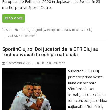
European de Fotbal din 2020 în deplasare, cu Suedia, în 23
martie, potrivit SportinCluj.ro.
READ MORE
,
,
,
,
Stiri
CFR Cluj
clujtoday
echipa nationala
news
stiri Cluj
Leave a comment
SportinCluj.ro: Doi jucatori de la CFR Cluj au
fost convocati la echipa nationala
1 septembrie 2018
Claudiu Padurean
Suporterii CFR Cluj
primesc prima veste
bună din această
săptămână. Doi
fotbalişti ai CFR Cluj au
fost convocaţi la echipa
naţională a României,