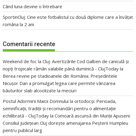
Când luna devine o întrebare
SportinCluj: Cine este fotbalistul cu două diplome care a învățat
româna la 2 ani
Comentarii recente
Weekend de foc la Cluj: Avertizările Cod Galben de caniculă și
nopți tropicale rămân valabile până duminică - ClujToday
la
Berea revine pe stadioanele din România: Președintele
Nicușor Dan a promulgat legea care permite vânzarea
băuturilor slab alcoolizate la meciuri
Postul Adormirii Maicii Domnului la ortodocși: Perioada,
semnificații, tradiții și recomandări pentru o alimentație
echilibrată - ClujToday
la
Comoară ascunsă din Munții Apuseni:
Consiliul Județean Cluj dorește amenajarea Peșterii Humpleu
pentru publicul larg