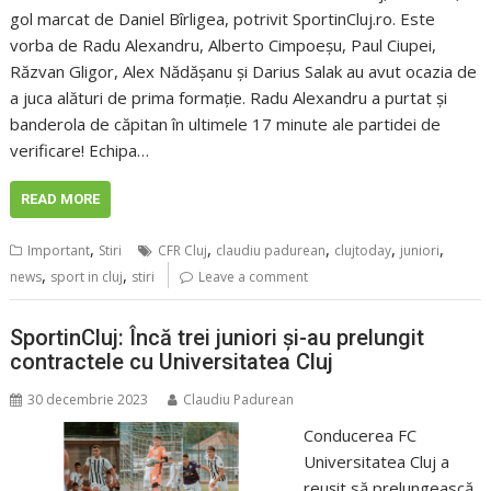
gol marcat de Daniel Bîrligea, potrivit SportinCluj.ro. Este
vorba de Radu Alexandru, Alberto Cimpoeșu, Paul Ciupei,
Răzvan Gligor, Alex Nădășanu și Darius Salak au avut ocazia de
a juca alături de prima formație. Radu Alexandru a purtat și
banderola de căpitan în ultimele 17 minute ale partidei de
verificare! Echipa…
READ MORE
,
,
,
,
,
Important
Stiri
CFR Cluj
claudiu padurean
clujtoday
juniori
,
,
news
sport in cluj
stiri
Leave a comment
SportinCluj: Încă trei juniori și-au prelungit
contractele cu Universitatea Cluj
30 decembrie 2023
Claudiu Padurean
Conducerea FC
Universitatea Cluj a
reușit să prelungească