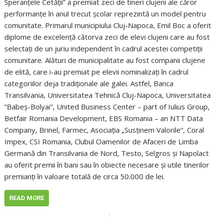
Speranţele Cetăţii” a premiat zeci de tineri clujeni ale căror
performanţe în anul trecut şcolar reprezintă un model pentru
comunitate. Primarul municipiului Cluj-Napoca, Emil Boc a oferit
diplome de excelenţă câtorva zeci de elevi clujeni care au fost
selectaţi de un juriu independent în cadrul acestei competiţii
comunitare. Alături de municipalitate au fost companii clujene
de elită, care i-au premiat pe elevii nominalizaţi în cadrul
categoriilor deja tradiţionale ale galei. Astfel, Banca
Transilvania, Universitatea Tehnică Cluj-Napoca, Universitatea
”Babeş-Bolyai”, United Business Center – part of Iulius Group,
Betfair Romania Development, EBS Romania – an NTT Data
Company, Brinel, Farmec, Asociaţia „Susţinem Valorile”, Coral
Impex, CSI Romania, Clubul Oamenilor de Afaceri de Limba
Germană din Transilvania de Nord, Testo, Selgros şi Napolact
au oferit premii în bani sau în obiecte necesare şi utile tinerilor
premianţi în valoare totală de circa 50.000 de lei.
READ MORE