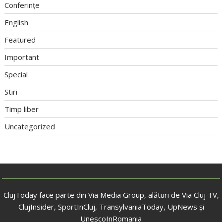
Conferințe
English
Featured
Important
Special
Stiri
Timp liber
Uncategorized
ClujToday face parte din Via Media Group, alături de Via Cluj TV,
ClujInsider, SportInCluj, TransylvaniaToday, UpNews și
UnescoInRomania