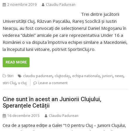
2 noiembrie 2019
Claudiu Padurean
Trei dintre jucătorii
Universităţii Cluj, Răzvan Paşcalău, Rareş Scocîlcă şi Iustin
Neacşu, au fost convocaţi de selecţionerul Daniel Mogoşanu în
vederea “dublei” amicale pe care reprezentativa Under 16 a
României o va disputa împotriva echipei similare a Macedoniei,
la începutul lunii viitoare, potrivit SportinCluj.ro.
READ MORE
,
,
,
,
,
Stiri
claudiu padurean
clujtoday
echipa nationala
juniori
news
,
stiri Cluj
u cluj
Leave a comment
Cine sunt în acest an Juniorii Clujului,
Speranțele Cetății
16 decembrie 2015
Claudiu Padurean
Cea de a şaptea ediţie a Galei ”10 pentru Cluj – Juniorii Clujului,