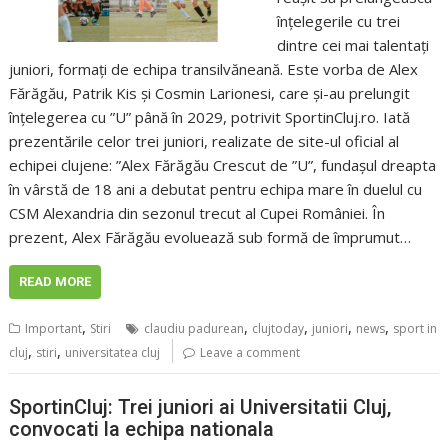
înțelegerile cu trei
dintre cei mai talentați
juniori, formați de echipa transilvăneană. Este vorba de Alex
Fărăgău, Patrik Kis și Cosmin Larionesi, care și-au prelungit
înțelegerea cu ”U” până în 2029, potrivit SportinCluj.ro. Iată
prezentările celor trei juniori, realizate de site-ul oficial al
echipei clujene: ”Alex Fărăgău Crescut de ”U”, fundașul dreapta
în vârstă de 18 ani a debutat pentru echipa mare în duelul cu
CSM Alexandria din sezonul trecut al Cupei României. În
prezent, Alex Fărăgău evoluează sub formă de împrumut…
READ MORE
,
,
,
,
,
Important
Stiri
claudiu padurean
clujtoday
juniori
news
sport in
,
,
cluj
stiri
universitatea cluj
Leave a comment
SportinCluj: Trei juniori ai Universitatii Cluj,
convocati la echipa nationala