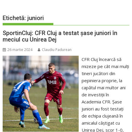
Etichetă:
juniori
SportinCluj: CFR Cluj a testat șase juniori în
meciul cu Unirea Dej
26 martie 2024
Claudiu Padurean
CFR Cluj încearcă să
mizeze pe cât mai mulți
tineri jucători din
pepiniera proprie, la
capătul mai multor ani
de investiții în
Academia CFR. Șase
juniori au fost testați
de echipa clujeană în
amicalul câștigat cu
Unirea Dej, scor 1-0,