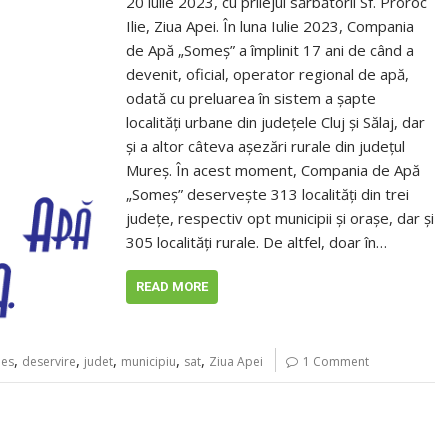
20 iulie 2023, cu prilejul sărbătorii Sf. Proroc
Ilie, Ziua Apei. În luna Iulie 2023, Compania
de Apă „Someș” a împlinit 17 ani de când a
devenit, oficial, operator regional de apă,
odată cu preluarea în sistem a șapte
localități urbane din județele Cluj și Sălaj, dar
și a altor câteva așezări rurale din județul
Mureș. În acest moment, Compania de Apă
„Someș” deservește 313 localități din trei
județe, respectiv opt municipii și orașe, dar și
305 localități rurale. De altfel, doar în…
READ MORE
,
,
,
,
,
mes
deservire
judet
municipiu
sat
Ziua Apei
1 Comment