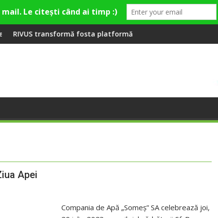
premieră la Fashion Village
formă fosta platformă Carbochim într-un nou centru cultural ș
Când luna devine o 
iua Apei
Compania de Apă „Someș” SA celebrează joi,