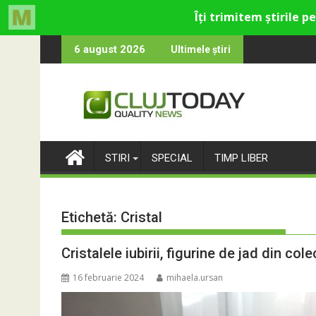
Skip
ultural și de divertisment din Cluj-Napoca
devine o întrebare
SportinCluj: Cine e
6 august 2026
Ultimele știri
to
content
STIRI
SPECIAL
TIMP LIBER
Etichetă:
Cristal
Cristalele iubirii, figurine de jad din co
16 februarie 2024
mihaela.ursan