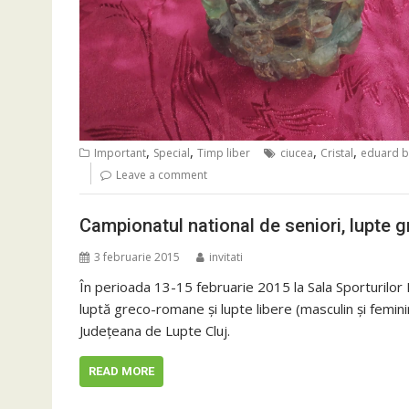
,
,
,
,
Important
Special
Timp liber
ciucea
Cristal
eduard 
Leave a comment
Campionatul national de seniori, lupte g
3 februarie 2015
invitati
În perioada 13-15 februarie 2015 la Sala Sporturilo
luptă greco-romane și lupte libere (masculin și femin
Județeana de Lupte Cluj.
READ MORE