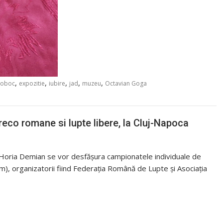
,
,
,
,
,
boboc
expozitie
iubire
jad
muzeu
Octavian Goga
reco romane si lupte libere, la Cluj-Napoca
r Horia Demian se vor desfășura campionatele individuale de
im), organizatorii fiind Federația Română de Lupte și Asociația