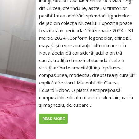
inaugurată la Casa Memorială Octavian Goga
din Ciucea, oferindu-le, astfel, vizitatorilor
posibilitatea admirării splendorii figurinelor
de jad din colecția Muzeului. Expoziția poate
fi vizitată în perioada 15 februarie 2024 – 31
martie 2024. „Conform legendelor, chinezii,
mayașii și reprezentanții culturii maori din
Noua Zeelandă consideră jadul o piatră
sacră, tradiția chineză atribuindu-i cele 5
virtuți atribuite umanității: înțelepciunea,
compasiunea, modestia, dreptatea și curajul”
explică directorul Muzeului din Ciucea,
Eduard Boboc. O piatră semiprețioasă
compusă din silicat natural de aluminiu, calciu
și magneziu, de culoare…
READ MORE