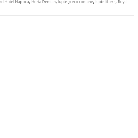
,
,
,
,
nd Hotel Napoca
Horia Demian
lupte greco romane
lupte libere
Royal