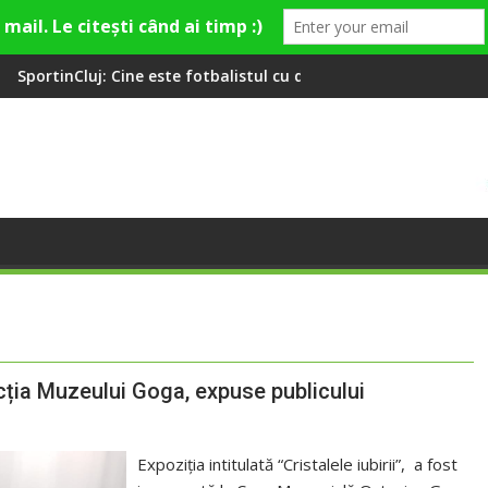
ste fotbalistul cu două diplome care a învățat româna la 2 ani
Compania de Apă Someș, cam
lecția Muzeului Goga, expuse publicului
Expoziția intitulată “Cristalele iubirii”, a fost