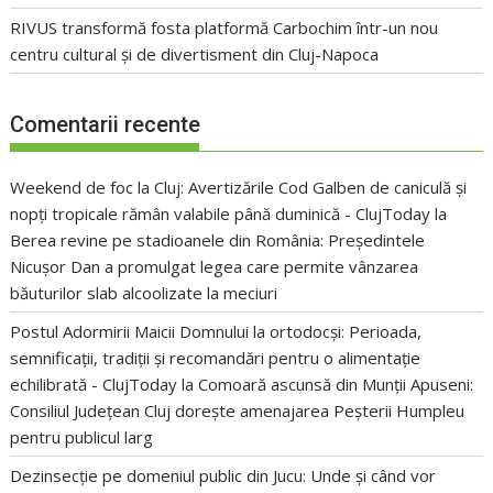
RIVUS transformă fosta platformă Carbochim într-un nou
centru cultural și de divertisment din Cluj-Napoca
Comentarii recente
Weekend de foc la Cluj: Avertizările Cod Galben de caniculă și
nopți tropicale rămân valabile până duminică - ClujToday
la
Berea revine pe stadioanele din România: Președintele
Nicușor Dan a promulgat legea care permite vânzarea
băuturilor slab alcoolizate la meciuri
Postul Adormirii Maicii Domnului la ortodocși: Perioada,
semnificații, tradiții și recomandări pentru o alimentație
echilibrată - ClujToday
la
Comoară ascunsă din Munții Apuseni:
Consiliul Județean Cluj dorește amenajarea Peșterii Humpleu
pentru publicul larg
Dezinsecție pe domeniul public din Jucu: Unde și când vor