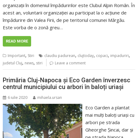
organizații în domeniul împăduririlor este Clubul Alpin Român. În
acest an, voluntarii organizației au participat la o acțiune de
împădurire din Valea Firii, de pe teritoriul comunei Mărgău.
Este vorba de o zonă greu…
READ MORE
,
,
,
,
,
Important
Stiri
claudiu padurean
clujtoday
copaci
impaduriri
,
,
judetul Cluj
news
stiri
Leave a comment
Primăria Cluj-Napoca și Eco Garden înverzesc
centrul municipiului cu arbori în baloți uriași
6 iulie 2020
mihaela.ursan
Eco Garden a plantat
mai mulți baloți uriași cu
arbori pe strada
Gheorghe Șincai, dar și
pe strada Napoca,