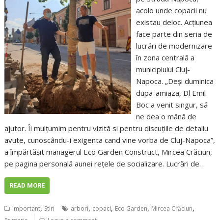
acolo unde copacii nu
existau deloc. Acțiunea
face parte din seria de
lucrări de modernizare
în zona centrală a
municipiului Cluj-
Napoca. „Deși duminica
dupa-amiaza, Dl Emil
Boc a venit singur, să
ne dea o mână de
ajutor. Îi mulțumim pentru vizită si pentru discuțiile de detaliu
avute, cunoscându-i exigenta cand vine vorba de Cluj-Napoca”,
a împărtășit managerul Eco Garden Construct, Mircea Crăciun,
pe pagina personală aunei rețele de socializare. Lucrări de…
READ MORE
,
,
,
,
,
Important
Stiri
arbori
copaci
Eco Garden
Mircea Crăciun