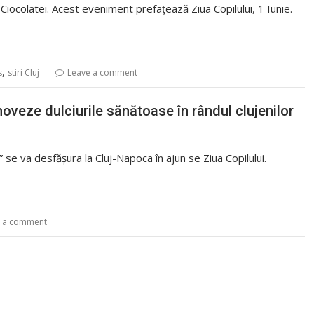
Ciocolatei. Acest eveniment prefațează Ziua Copilului, 1 Iunie.
,
s
stiri Cluj
Leave a comment
moveze dulciurile sănătoase în rândul clujenilor
” se va desfășura la Cluj-Napoca în ajun se Ziua Copilului.
e a comment