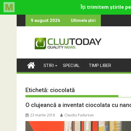
Skip
lică din Cluj
re rămân: Almost Still
Trendyol revine la
9 august 2026
Ultimele știri
to
content
STIRI
SPECIAL
TIMP LIBER
Etichetă:
ciocolată
O clujeancă a inventat ciocolata cu nanop
23 martie 2018
Claudiu Padurean