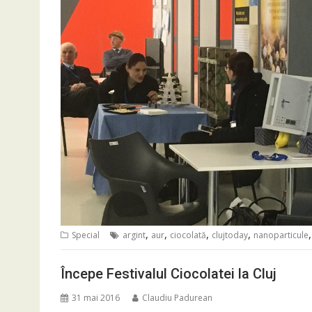
,
,
,
,
Special
argint
aur
ciocolată
clujtoday
nanoparticule
Începe Festivalul Ciocolatei la Cluj
31 mai 2016
Claudiu Padurean