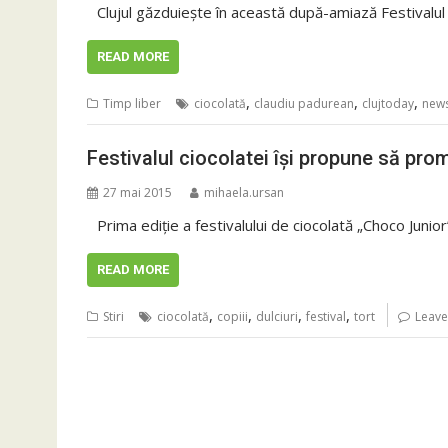
Clujul găzduiește în această după-amiază Festivalul 
READ MORE
,
,
,
Timp liber
ciocolată
claudiu padurean
clujtoday
new
Festivalul ciocolatei își propune să pro
27 mai 2015
mihaela.ursan
Prima ediție a festivalului de ciocolată „Choco Junior
READ MORE
,
,
,
,
Stiri
ciocolată
copiii
dulciuri
festival
tort
Leav