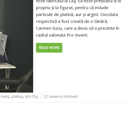
este fabricată la Cluj. Ea este preţioasă şi la
propriu şi la figurat, pentru că include
particule de platină, aur şi argint. Ciocolata
respectivă a fost creată de o tânără,
Carmen Suciu, care a decis să o prezinte în
cadrul salonului Pro Invent.
READ MORE
,
,
,
news
platina
stiri Cluj
Leave a comment