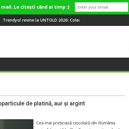
 UNTOLD 2026: Colecții capsulă lansate cu Gina, Smiley și Theo R
Peste 100 000 de oameni a
articule de platină, aur şi argint
Cea mai preţioasă ciocolată din România