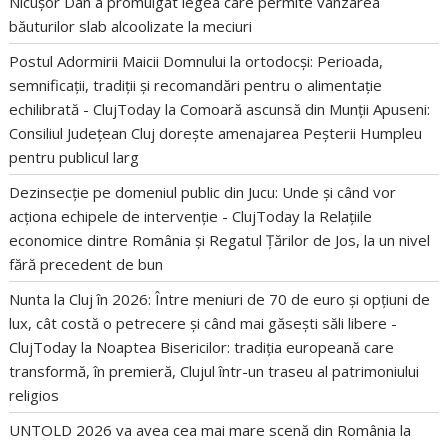
Nicușor Dan a promulgat legea care permite vânzarea
băuturilor slab alcoolizate la meciuri
Postul Adormirii Maicii Domnului la ortodocși: Perioada,
semnificații, tradiții și recomandări pentru o alimentație
echilibrată - ClujToday
la
Comoară ascunsă din Munții Apuseni:
Consiliul Județean Cluj dorește amenajarea Peșterii Humpleu
pentru publicul larg
Dezinsecție pe domeniul public din Jucu: Unde și când vor
acționa echipele de intervenție - ClujToday
la
Relațiile
economice dintre România și Regatul Țărilor de Jos, la un nivel
fără precedent de bun
Nunta la Cluj în 2026: Între meniuri de 70 de euro și opțiuni de
lux, cât costă o petrecere și când mai găsești săli libere -
ClujToday
la
Noaptea Bisericilor: tradiția europeană care
transformă, în premieră, Clujul într-un traseu al patrimoniului
religios
UNTOLD 2026 va avea cea mai mare scenă din România
la