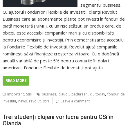
segmentul business.
Cu ajutorul Fondurilor Flexibile de Investiții, clienții Revolut
Business care au abonamente plătite pot investi în fonduri de
piață monetară (MMF), cu un risc scăzut, un produs care, de
obicei, este accesibil companiilor mari și cu disponibilități
pentru economisire și investiții. Prin democratizarea accesului
la Fondurile Flexibile de Investiții, Revolut ajută companiile
românești să-și finanțeze creșterea viitoare. Cu o dobândă
anuală variabilă de peste 5% pentru conturile în dolari
americani, Fondurile Flexibile de Investiții pot ajuta…
READ MORE
,
,
,
,
Important
Stiri
business
claudiu padurean
clujtoday
fonduri de
,
,
,
investitii
news
revolut
stiri
Leave a comment
Trei studenți clujeni vor lucra pentru CSi în
Olanda