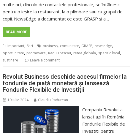
multe ori, dincolo de contactele profesionale, se întâlnesc
pentru o ieșire la restaurant, la o plimbare sau cu grupul de
copii. NewsEdge a documentat ce este GRASP și a…
READ MORE
,
,
,
,
,
Important
Stiri
business
comunitate
GRASP
newsedge
,
,
,
,
,
oportunitate
promovare
Radu Trascau
retea globala
specific local
sustinere
Leave a comment
Revolut Business deschide accesul firmelor la
fondurile de piață monetară și lansează
Fondurile Flexibile de Investiții
19 iulie 2024
Claudiu Padurean
Compania Revolut a
lansat azi în România
Fondurile Flexibile de
Investiții pentru