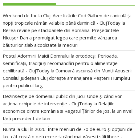
Weekend de foc la Cluj: Avertizările Cod Galben de caniculă și
nopți tropicale rămân valabile până duminică - ClujToday
la
Berea revine pe stadioanele din România: Președintele
Nicușor Dan a promulgat legea care permite vânzarea
băuturilor slab alcoolizate la meciuri
Postul Adormirii Maicii Domnului la ortodocși: Perioada,
semnificații, tradiții și recomandări pentru o alimentație
echilibrată - ClujToday
la
Comoară ascunsă din Munții Apuseni:
Consiliul Județean Cluj dorește amenajarea Peșterii Humpleu
pentru publicul larg
Dezinsecție pe domeniul public din Jucu: Unde și când vor
acționa echipele de intervenție - ClujToday
la
Relațiile
economice dintre România și Regatul Țărilor de Jos, la un nivel
fără precedent de bun
Nunta la Cluj în 2026: Între meniuri de 70 de euro și opțiuni de
lux, cât costă o petrecere și când mai găsești săli libere -