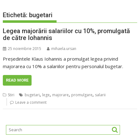
Etichetă:
bugetari
Legea majorării salariilor cu 10%, promulgată
de către Iohannis
25 noiembrie 2015
mihaela.ursan
Preşedintele Klaus Iohannis a promulgat legea privind
majorarea cu 10% a salariilor pentru personalul bugetar.
READ MORE
,
,
,
,
Stiri
bugetari
lege
majorare
promulgare
salarii
Leave a comment