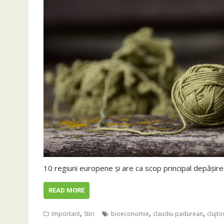
10 regiuni europene și are ca scop principal depășire
READ MORE
,
,
,
Important
Stiri
bioeconomie
claudiu padurean
clujt