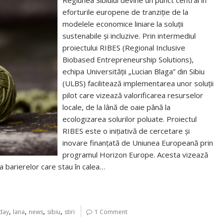
Regiunea Sibiului devine un punct central în
eforturile europene de tranziție de la
modelele economice liniare la soluții
sustenabile și incluzive. Prin intermediul
proiectului RIBES (Regional Inclusive
Biobased Entrepreneurship Solutions),
echipa Universității „Lucian Blaga” din Sibiu
(ULBS) facilitează implementarea unor soluții
pilot care vizează valorificarea resurselor
locale, de la lână de oaie până la
ecologizarea solurilor poluate. Proiectul
RIBES este o inițiativă de cercetare și
inovare finanțată de Uniunea Europeană prin
programul Horizon Europe. Acesta vizează
a barierelor care stau în calea…
,
,
,
,
oday
lana
news
sibiu
stiri
1 Comment