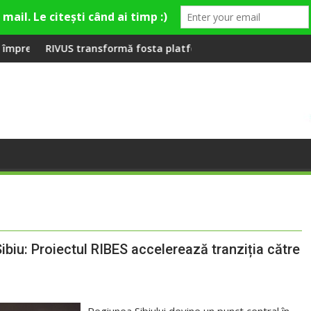
 premieră la Fashion Village
nsformă fosta platformă Carbochim într-un nou centru cultural 
Când luna devine 
ibiu: Proiectul RIBES accelerează tranziția către