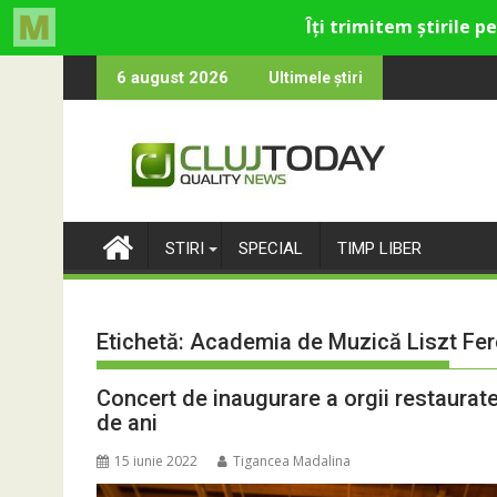
Skip
tru cultural și de divertisment din Cluj-Napoca
 luna devine o întrebare
SportinCluj: 
6 august 2026
Ultimele știri
to
content
STIRI
SPECIAL
TIMP LIBER
Etichetă:
Academia de Muzică Liszt Fer
Concert de inaugurare a orgii restaurate
de ani
15 iunie 2022
Tigancea Madalina