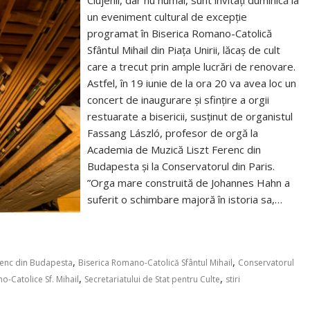
Clujenii, dar nu numai, sunt invitați duminică la
un eveniment cultural de excepție
programat în Biserica Romano-Catolică
Sfântul Mihail din Piața Unirii, lăcaș de cult
care a trecut prin ample lucrări de renovare.
Astfel, în 19 iunie de la ora 20 va avea loc un
concert de inaugurare și sfințire a orgii
restuarate a bisericii, susținut de organistul
Fassang László, profesor de orgă la
Academia de Muzică Liszt Ferenc din
Budapesta și la Conservatorul din Paris.
”Orga mare construită de Johannes Hahn a
suferit o schimbare majoră în istoria sa,…
,
,
renc din Budapesta
Biserica Romano-Catolică Sfântul Mihail
Conservatorul
,
,
-Catolice Sf. Mihail
Secretariatului de Stat pentru Culte
stiri