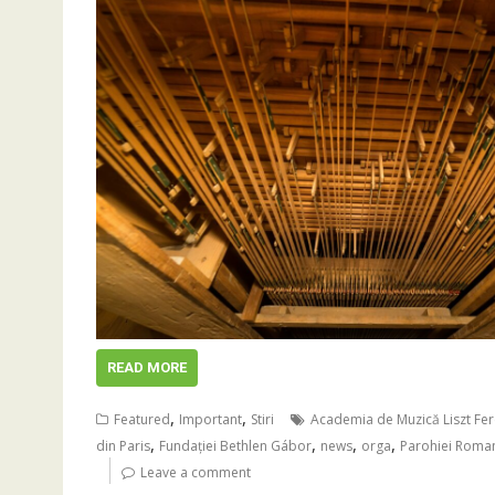
READ MORE
,
,
Featured
Important
Stiri
Academia de Muzică Liszt Fe
,
,
,
,
din Paris
Fundației Bethlen Gábor
news
orga
Parohiei Romano
Leave a comment