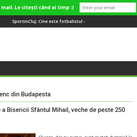
Cine este fotbalistul cu două diplome care a învățat româna la 2
Compania de Apă Someș
enc din Budapesta
 a Bisericii Sfântul Mihail, veche de peste 250