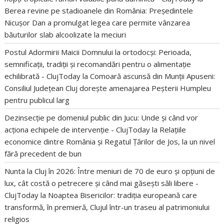
Berea revine pe stadioanele din România: Președintele
Nicușor Dan a promulgat legea care permite vânzarea
băuturilor slab alcoolizate la meciuri
Postul Adormirii Maicii Domnului la ortodocși: Perioada,
semnificații, tradiții și recomandări pentru o alimentație
echilibrată - ClujToday
la
Comoară ascunsă din Munții Apuseni:
Consiliul Județean Cluj dorește amenajarea Peșterii Humpleu
pentru publicul larg
Dezinsecție pe domeniul public din Jucu: Unde și când vor
acționa echipele de intervenție - ClujToday
la
Relațiile
economice dintre România și Regatul Țărilor de Jos, la un nivel
fără precedent de bun
Nunta la Cluj în 2026: Între meniuri de 70 de euro și opțiuni de
lux, cât costă o petrecere și când mai găsești săli libere -
ClujToday
la
Noaptea Bisericilor: tradiția europeană care
transformă, în premieră, Clujul într-un traseu al patrimoniului
religios