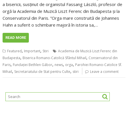
a bisericii, susținut de organistul Fassang László, profesor de
orgă la Academia de Muzică Liszt Ferenc din Budapesta și la
Conservatorul din Paris. ”Orga mare construită de Johannes
Hahn a suferit o schimbare majoră în istoria sa,…
READ MORE
,
,
Featured
Important
Stiri
Academia de Muzică Liszt Ferenc din
,
,
Budapesta
Biserica Romano-Catolică Sfântul Mihail
Conservatorul din
,
,
,
,
Paris
Fundației Bethlen Gábor
news
orga
Parohiei Romano-Catolice Sf.
,
,
Mihail
Secretariatului de Stat pentru Culte
stiri
Leave a comment