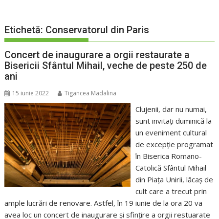
Etichetă:
Conservatorul din Paris
Concert de inaugurare a orgii restaurate a
Bisericii Sfântul Mihail, veche de peste 250 de
ani
15 iunie 2022
Tigancea Madalina
Clujenii, dar nu numai,
sunt invitați duminică la
un eveniment cultural
de excepție programat
în Biserica Romano-
Catolică Sfântul Mihail
din Piața Unirii, lăcaș de
cult care a trecut prin
ample lucrări de renovare. Astfel, în 19 iunie de la ora 20 va
avea loc un concert de inaugurare și sfințire a orgii restuarate