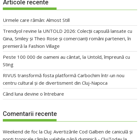
Articole recente
Urmele care rămân: Almost Still
Trendyol revine la UNTOLD 2026: Colecții capsulă lansate cu
Gina, Smiley și Theo Rose și comercianți români parteneri, în
premieră la Fashion Village
Peste 100 000 de oameni au cântat, la Untold, împreună cu
Sting
RIVUS transformă fosta platformă Carbochim într-un nou
centru cultural și de divertisment din Cluj-Napoca
Când luna devine o întrebare
Comentarii recente
Weekend de foc la Cluj: Avertizările Cod Galben de caniculă și
nopți tropicale rămân valabile până duminică - ClujToday
la