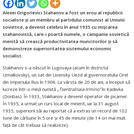
Alexei Grigorievici Stahanov a fost un erou al republicii
socialiste și un membru al partidului comunist al Uniunii
sovietice, a devenit celebru în anul 1935 cu mișcarea
stahanovistă, care-i poartă numele, o campanie sovietică
menită să crească productivitatea muncitorilor și să
demonstreze superioritatea sistemului economic
socialist.
Stakhanov s-a născut în Lugovaya (acum în districtul
Izmalkovsky), un sat din Livensky Uezd al guvernoratului Orel
din Imperiului Rus în 1906. La vârsta de 20 de ani, a început să
lucreze într-o mină numită
„Tsentralnaia-Irmino”
în Kadiivka
(Donbas). În 1933, Stakhanov a devenit operator de picamer.
În 1935, a urmat un curs local de minerit, iar la 31 august
1935, superiorii săi au raportat că a extras un record de 102
tone de cărbune în 5 ore și 45 de minute (de 14 ori mai mult
față de cât trebuia să realizeze).