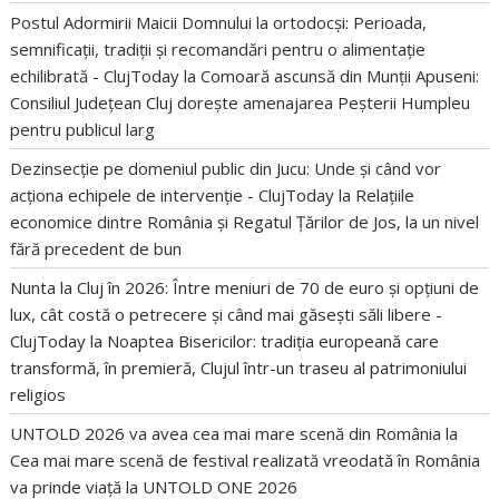
Postul Adormirii Maicii Domnului la ortodocși: Perioada,
semnificații, tradiții și recomandări pentru o alimentație
echilibrată - ClujToday
la
Comoară ascunsă din Munții Apuseni:
Consiliul Județean Cluj dorește amenajarea Peșterii Humpleu
pentru publicul larg
Dezinsecție pe domeniul public din Jucu: Unde și când vor
acționa echipele de intervenție - ClujToday
la
Relațiile
economice dintre România și Regatul Țărilor de Jos, la un nivel
fără precedent de bun
Nunta la Cluj în 2026: Între meniuri de 70 de euro și opțiuni de
lux, cât costă o petrecere și când mai găsești săli libere -
ClujToday
la
Noaptea Bisericilor: tradiția europeană care
transformă, în premieră, Clujul într-un traseu al patrimoniului
religios
UNTOLD 2026 va avea cea mai mare scenă din România
la
Cea mai mare scenă de festival realizată vreodată în România
va prinde viață la UNTOLD ONE 2026