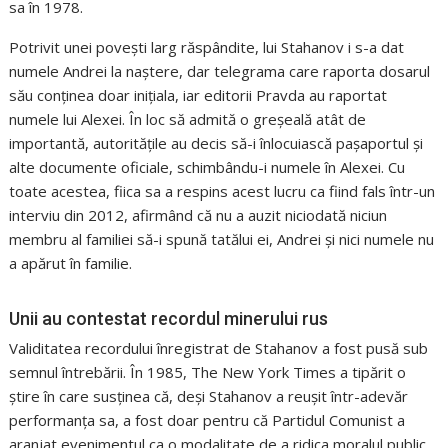
sa în 1978.
Potrivit unei povești larg răspândite, lui Stahanov i s-a dat
numele Andrei la naștere, dar telegrama care raporta dosarul
său conținea doar inițiala, iar editorii Pravda au raportat
numele lui Alexei. În loc să admită o greșeală atât de
importantă, autoritățile au decis să-i înlocuiască pașaportul și
alte documente oficiale, schimbându-i numele în Alexei. Cu
toate acestea, fiica sa a respins acest lucru ca fiind fals într-un
interviu din 2012, afirmând că nu a auzit niciodată niciun
membru al familiei să-i spună tatălui ei, Andrei și nici numele nu
a apărut în familie.
Unii au contestat recordul minerului rus
Validitatea recordului înregistrat de Stahanov a fost pusă sub
semnul întrebării. În 1985, The New York Times a tipărit o
știre în care susținea că, deși Stahanov a reușit într-adevăr
performanța sa, a fost doar pentru că Partidul Comunist a
aranjat evenimentul ca o modalitate de a ridica moralul public,