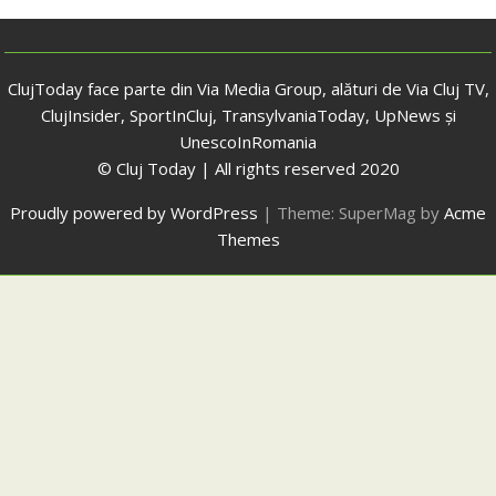
ClujToday face parte din Via Media Group, alături de Via Cluj TV,
ClujInsider, SportInCluj, TransylvaniaToday, UpNews și
UnescoInRomania
© Cluj Today | All rights reserved 2020
Proudly powered by WordPress
|
Theme: SuperMag by
Acme
Themes