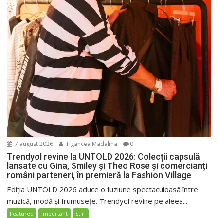
7 august 2026
Tigancea Madalina
0
Trendyol revine la UNTOLD 2026: Colecții capsulă
lansate cu Gina, Smiley și Theo Rose și comercianți
români parteneri, în premieră la Fashion Village
Ediția UNTOLD 2026 aduce o fuziune spectaculoasă între
muzică, modă și frumusețe. Trendyol revine pe aleea...
Featured
Important
Stiri