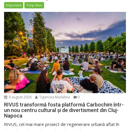
Important
Timp liber
6 august 2026
Tigancea Madalina
0
RIVUS transformă fosta platformă Carbochim într-
un nou centru cultural și de divertisment din Cluj-
Napoca
RIVUS, cel mai mare proiect de regenerare urbană aflat în