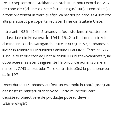
Pe 19 septembrie, Stakhanov a stabilit un nou record de 227
de tone de cărbune extrase într-o singură tură. Exemplul său
a fost prezentat în ziare și afișe ca model pe care să-l urmeze
alții și a apărut pe coperta revistei Time din Statele Unite.
Între anii 1936–1941, Stahanov a fost student al Academiei
Industriale din Moscova. În 1941–1942, a fost numit director
al minei nr. 31 din Karaganda. Între 1943 și 1957, Stahanov a
lucrat în Ministerul Industriei Cărbunelui al URSS. Între 1957–
1959 a fost director adjunct al trustului Chistiakovantratsit, iar
după aceea, asistent inginer-șef la biroul de administrare al
minei nr. 2/43 al trustului Torezantratsit până la pensionarea
sa în 1974.
Recordurile lui Stahanov au fost un exemplu în toată țara și au
dat naștere mișcării stahanovite, unde muncitorii care
depășeau obiectivele de producție puteau deveni
„stahanoviști”
.