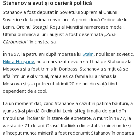
Stahanov a avut și o carieră politică
Stahanov a fost deputat în Sovietului Suprem al Uniunii
Sovietice de la prima convocare. A primit două Ordine ale lui
Lenin, Ordinul Steagul Roșu al Muncii și numeroase medalii.
Ultima duminică a lunii august a fost desemnată
„Ziua
Cărbunelui”
, în cinstea sa.
În 1957, la patru ani după moartea lui
Stalin
, noul lider sovietic,
Nikita Hrușciov
, nu a mai văzut nevoia să-l țină pe Stahanov la
Moscova și a fost trimis în Donbass. Stahanov a simțit că se
află într-un exil virtual, mai ales că familia lui a rămas la
Moscova și și-a petrecut ultimii 20 de ani din viață fiind
dependent de alcool.
La un moment dat, când Stahanov a căzut în patima băuturii, a
ajuns să-și piardă Ordinul lui Lenin și legitimația de partid în
timpul unei încăierări în stare de ebrietate. A murit în 1977, la
vârsta de 71 de ani. Orașul Kadiivka din estul Ucrainei unde și-
a început munca minieră a fost redenumit Stahanov în onoarea