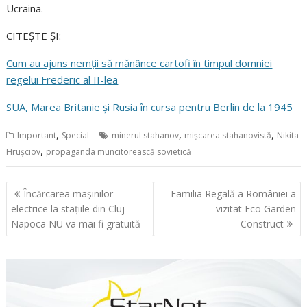
Ucraina.
CITEȘTE ȘI:
Cum au ajuns nemții să mănânce cartofi în timpul domniei
regelui Frederic al II-lea
SUA, Marea Britanie și Rusia în cursa pentru Berlin de la 1945
,
,
,
Important
Special
minerul stahanov
mișcarea stahanovistă
Nikita
,
Hrușciov
propaganda muncitorească sovietică
Navigare
Încărcarea mașinilor
Familia Regală a României a
în
electrice la stațiile din Cluj-
vizitat Eco Garden
articole
Napoca NU va mai fi gratuită
Construct