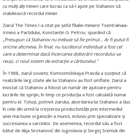
cu mulți alți mineri care lucrau ca să-l ajute pe Stahanov să
stabilească recordul minier.
Ziarul The Times l-a citat pe șeful filialei miniere Tsentralnaia-
Irmino a Partidului, Konstantin G. Petrov, spunând că
„Presupun că Stahanov nu trebuie să fie primul… Ar fi putut fi
oricine altcineva. În final, nu lucrătorul individual a fost cel
care a determinat dacă încercarea doborârii recordului va
reuși, ci noul sistem de extracție a cărbunelui.”
În 1988, ziarul sovietic Komsomolskaya Pravda a susținut că
realizările larg citate ale lui Stahanov au fost umflate. Ziarul a
insistat că Stahanov a folosit un număr de ajutoare pentru
lucrările de sprijin, în timp ce producția a fost calculată numai
pentru el. Totuși, potrivit ziarului, abordarea lui Stahanov a dus
în cele din urmă la creșterea productivității prin intermediul
unei mai bune organizări a muncii, inclusiv prin specializare și
succesiunea a sarcinilor. De asemenea, recordul său a fost
bătut de Alija Sirotanović din Iugoslavia și Sergej Scemuk din