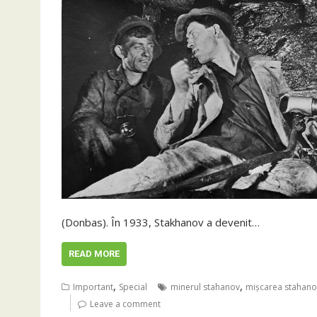
(Donbas). În 1933, Stakhanov a devenit…
READ MORE
,
,
Important
Special
minerul stahanov
mișcarea stahano
Leave a comment