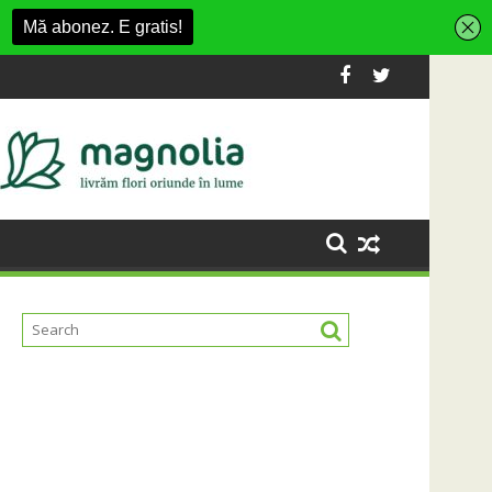
shion Village
platformă Carbochim într-un nou centru cultural și de divertis
Când luna devine o întrebare