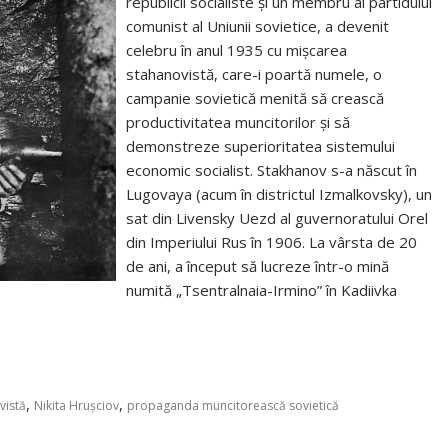
republicii socialiste și un membru al partidului
comunist al Uniunii sovietice, a devenit
celebru în anul 1935 cu mișcarea
stahanovistă, care-i poartă numele, o
campanie sovietică menită să crească
productivitatea muncitorilor și să
demonstreze superioritatea sistemului
economic socialist. Stakhanov s-a născut în
Lugovaya (acum în districtul Izmalkovsky), un
sat din Livensky Uezd al guvernoratului Orel
din Imperiului Rus în 1906. La vârsta de 20
de ani, a început să lucreze într-o mină
numită „Tsentralnaia-Irmino” în Kadiivka
,
,
vistă
Nikita Hrușciov
propaganda muncitorească sovietică