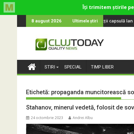
Skip
l revine la UNTOLD 2026: Colecții capsulă lansate cu Gina, Smile
Peste 100 000 d
8 august 2026
Ultimele știri
to
content
STIRI
SPECIAL
TIMP LIBER
Etichetă:
propaganda muncitorească so
Stahanov, minerul vedetă, folosit de so
24 octombrie 2023
Andrei Albu