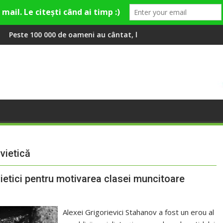
y și Theo Rose și comercianți români parteneri, în premieră la Fa
e oameni au cântat, la Untold, împreună cu Sting
RIVUS transformă fosta 
vietică
vietici pentru motivarea clasei muncitoare
Alexei Grigorievici Stahanov a fost un erou al