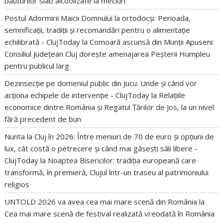
băuturilor slab alcoolizate la meciuri
Postul Adormirii Maicii Domnului la ortodocși: Perioada,
semnificații, tradiții și recomandări pentru o alimentație
echilibrată - ClujToday
la
Comoară ascunsă din Munții Apuseni:
Consiliul Județean Cluj dorește amenajarea Peșterii Humpleu
pentru publicul larg
Dezinsecție pe domeniul public din Jucu: Unde și când vor
acționa echipele de intervenție - ClujToday
la
Relațiile
economice dintre România și Regatul Țărilor de Jos, la un nivel
fără precedent de bun
Nunta la Cluj în 2026: Între meniuri de 70 de euro și opțiuni de
lux, cât costă o petrecere și când mai găsești săli libere -
ClujToday
la
Noaptea Bisericilor: tradiția europeană care
transformă, în premieră, Clujul într-un traseu al patrimoniului
religios
UNTOLD 2026 va avea cea mai mare scenă din România
la
Cea mai mare scenă de festival realizată vreodată în România