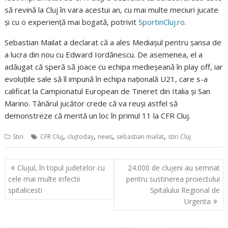
să revină la Cluj în vara acestui an, cu mai multe meciuri jucate
şi cu o experienţă mai bogată, potrivit
SportinCluj.ro
.
Sebastian Mailat a declarat că a ales Mediaşul pentru şansa de
a lucra din nou cu Edward Iordănescu. De asemenea, el a
adăugat că speră să joace cu echipa medieşeană în play off, iar
evoluţiile sale să îl impună în echipa naţională U21, care s-a
calificat la Campionatul European de Tineret din Italia şi San
Marino. Tânărul jucător crede că va reuşi astfel să
demonstreze că merită un loc în primul 11 la CFR Cluj.
,
,
,
,
Stiri
CFR Cluj
clujtoday
news
sebastian mailat
stiri Cluj
Navigare
Clujul, în topul judetelor cu
24.000 de clujeni au semnat
în
cele mai multe infectii
pentru sustinerea proiectului
articole
spitalicesti
Spitalului Regional de
Urgenta