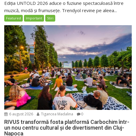
Ediția UNTOLD 2026 aduce o fuziune spectaculoasă între
muzică, modă și frumusețe. Trendyol revine pe aleea...
Featured
Important
Stiri
6 august 2026
Tigancea Madalina
0
RIVUS transformă fosta platformă Carbochim într-
un nou centru cultural și de divertisment din Cluj-
Napoca