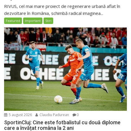
RIVUS, cel mai mare proiect de regenerare urbană aflat în
dezvoltare în România, schimbă radical imaginea...
Featured
Important
Stiri
5 august 2026
Claudiu Padurean
0
SportinCluj: Cine este fotbalistul cu două diplome
care a învățat româna la 2 ani