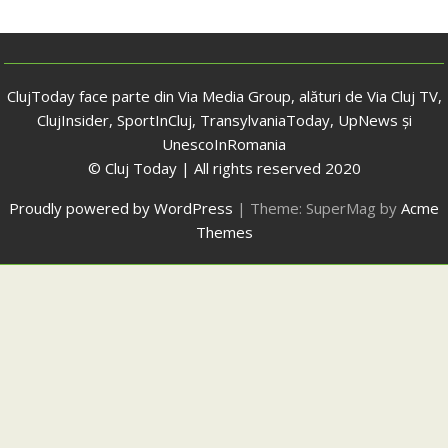
ClujToday face parte din Via Media Group, alături de Via Cluj TV,
ClujInsider, SportInCluj, TransylvaniaToday, UpNews și
UnescoInRomania
© Cluj Today | All rights reserved 2020
Proudly powered by WordPress
|
Theme: SuperMag by
Acme
Themes