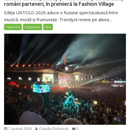
români parteneri, în premieră la Fashion Village
Ediția UNTOLD 2026 aduce o fuziune spectaculoasă între
muzică, modă și frumusețe. Trendyol revine pe aleea...
Featured
Important
Stiri
7 august 2026
Claudiu Padurean
0