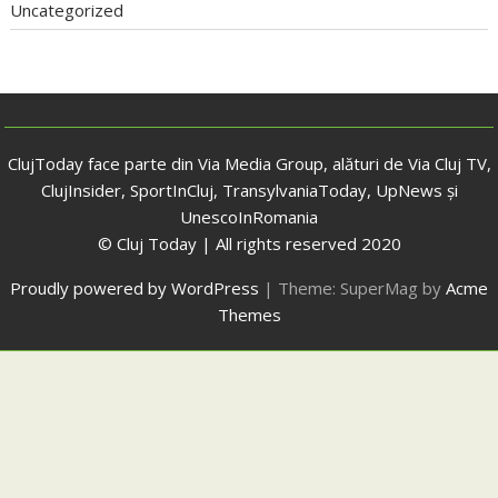
Uncategorized
ClujToday face parte din Via Media Group, alături de Via Cluj TV,
ClujInsider, SportInCluj, TransylvaniaToday, UpNews și
UnescoInRomania
© Cluj Today | All rights reserved 2020
Proudly powered by WordPress
|
Theme: SuperMag by
Acme
Themes