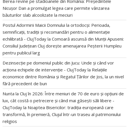
Berea revine pe stadioanele din România: Președintele
Nicușor Dan a promulgat legea care permite vânzarea
băuturilor slab alcoolizate la meciuri
Postul Adormirii Maicii Domnului la ortodocși: Perioada,
semnificații, tradiții și recomandări pentru o alimentație
echilibrată - ClujToday
la
Comoară ascunsă din Munții Apuseni:
Consiliul Județean Cluj dorește amenajarea Peșterii Humpleu
pentru publicul larg
Dezinsecție pe domeniul public din Jucu: Unde și când vor
acționa echipele de intervenție - ClujToday
la
Relațiile
economice dintre România și Regatul Țărilor de Jos, la un nivel
fără precedent de bun
Nunta la Cluj în 2026: Între meniuri de 70 de euro și opțiuni de
lux, cât costă o petrecere și când mai găsești săli libere -
ClujToday
la
Noaptea Bisericilor: tradiția europeană care
transformă, în premieră, Clujul într-un traseu al patrimoniului
religios