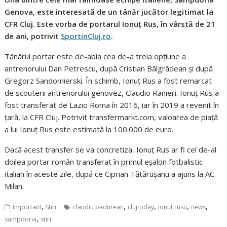
Genova, este interesată de un tânăr jucător legitimat la
CFR Cluj. Este vorba de portarul Ionuț Rus, în vârstă de 21
de ani, potrivit
SportinCluj.ro
.
Tânărul portar este de-abia cea de-a treia opțiune a
antrenorului Dan Petrescu, după Cristian Bălgrădean și după
Gregorz Sandomierski. În schimb, Ionuț Rus a fost remarcat
de scouterii antrenorului genovez, Claudio Ranieri. Ionuț Rus a
fost transferat de Lazio Roma în 2016, iar în 2019 a revenit în
țară, la CFR Cluj. Potrivit transfermarkt.com, valoarea de piață
a lui Ionuț Rus este estimată la 100.000 de euro.
Dacă acest transfer se va concretiza, Ionuț Rus ar fi cel de-al
doilea portar român transferat în primul eșalon fotbalistic
italian în aceste zile, după ce Ciprian Tătărușanu a ajuns la AC
Milan.
,
,
,
,
,
Important
Stiri
claudiu padurean
clujtoday
ionut rusu
news
,
sampdoria
stiri