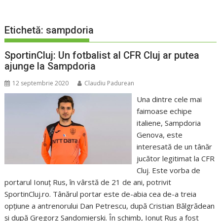
Etichetă:
sampdoria
SportinCluj: Un fotbalist al CFR Cluj ar putea
ajunge la Sampdoria
12 septembrie 2020
Claudiu Padurean
Una dintre cele mai
faimoase echipe
italiene, Sampdoria
Genova, este
interesată de un tânăr
jucător legitimat la CFR
Cluj. Este vorba de
portarul Ionuț Rus, în vârstă de 21 de ani, potrivit
SportinCluj.ro. Tânărul portar este de-abia cea de-a treia
opțiune a antrenorului Dan Petrescu, după Cristian Bălgrădean
și după Gregorz Sandomierski. În schimb, Ionuț Rus a fost