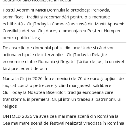
Postul Adormirii Maicii Domnului la ortodocși: Perioada,
semnificații, tradiții și recomandări pentru o alimentație
echilibrată - ClujToday
la
Comoară ascunsă din Munții Apuseni:
Consiliul Județean Cluj dorește amenajarea Peșterii Humpleu
pentru publicul larg
Dezinsecție pe domeniul public din Jucu: Unde și când vor
acționa echipele de intervenție - ClujToday
la
Relațiile
economice dintre România și Regatul Țărilor de Jos, la un nivel
fără precedent de bun
Nunta la Cluj în 2026: Între meniuri de 70 de euro și opțiuni de
lux, cât costă o petrecere și când mai găsești săli libere -
ClujToday
la
Noaptea Bisericilor: tradiția europeană care
transformă, în premieră, Clujul într-un traseu al patrimoniului
religios
UNTOLD 2026 va avea cea mai mare scenă din România
la
Cea mai mare scenă de festival realizată vreodată în România