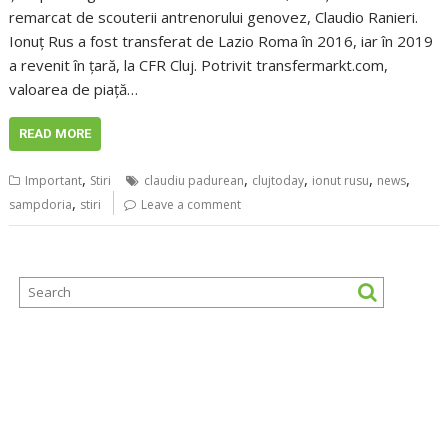
remarcat de scouterii antrenorului genovez, Claudio Ranieri.
Ionuț Rus a fost transferat de Lazio Roma în 2016, iar în 2019
a revenit în țară, la CFR Cluj. Potrivit transfermarkt.com,
valoarea de piață…
READ MORE
,
,
,
,
,
Important
Stiri
claudiu padurean
clujtoday
ionut rusu
news
,
sampdoria
stiri
Leave a comment