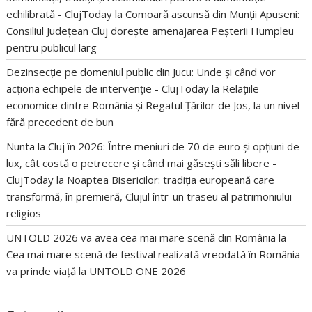
echilibrată - ClujToday
la
Comoară ascunsă din Munții Apuseni:
Consiliul Județean Cluj dorește amenajarea Peșterii Humpleu
pentru publicul larg
Dezinsecție pe domeniul public din Jucu: Unde și când vor
acționa echipele de intervenție - ClujToday
la
Relațiile
economice dintre România și Regatul Țărilor de Jos, la un nivel
fără precedent de bun
Nunta la Cluj în 2026: Între meniuri de 70 de euro și opțiuni de
lux, cât costă o petrecere și când mai găsești săli libere -
ClujToday
la
Noaptea Bisericilor: tradiția europeană care
transformă, în premieră, Clujul într-un traseu al patrimoniului
religios
UNTOLD 2026 va avea cea mai mare scenă din România
la
Cea mai mare scenă de festival realizată vreodată în România
va prinde viață la UNTOLD ONE 2026