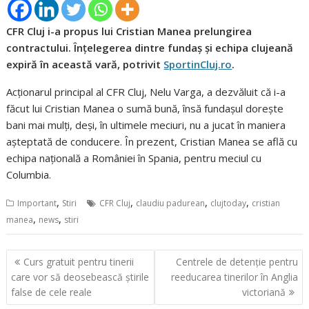
CFR Cluj i-a propus lui Cristian Manea prelungirea
contractului. Înțelegerea dintre fundaș și echipa clujeană
expiră în această vară, potrivit
SportinCluj.ro
.
Acționarul principal al CFR Cluj, Nelu Varga, a dezvăluit că i-a
făcut lui Cristian Manea o sumă bună, însă fundașul dorește
bani mai mulți, deși, în ultimele meciuri, nu a jucat în maniera
așteptată de conducere. În prezent, Cristian Manea se află cu
echipa națională a României în Spania, pentru meciul cu
Columbia.
,
,
,
,
Important
Stiri
CFR Cluj
claudiu padurean
clujtoday
cristian
,
,
manea
news
stiri
Navigare
Curs gratuit pentru tinerii
Centrele de detenție pentru
în
care vor să deosebească știrile
reeducarea tinerilor în Anglia
articole
false de cele reale
victoriană