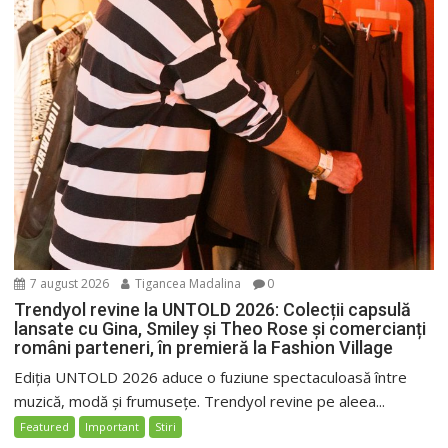
7 august 2026
Tigancea Madalina
0
Trendyol revine la UNTOLD 2026: Colecții capsulă
lansate cu Gina, Smiley și Theo Rose și comercianți
români parteneri, în premieră la Fashion Village
Ediția UNTOLD 2026 aduce o fuziune spectaculoasă între
muzică, modă și frumusețe. Trendyol revine pe aleea...
Featured
Important
Stiri