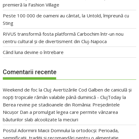
premieră la Fashion Village
Peste 100 000 de oameni au cântat, la Untold, împreună cu
Sting
RIVUS transformă fosta platformă Carbochim într-un nou
centru cultural și de divertisment din Cluj-Napoca
Când luna devine o întrebare
Comentarii recente
Weekend de foc la Cluj: Avertizările Cod Galben de caniculă și
nopți tropicale rămân valabile până duminică - ClujToday
la
Berea revine pe stadioanele din România: Președintele
Nicușor Dan a promulgat legea care permite vânzarea
băuturilor slab alcoolizate la meciuri
Postul Adormirii Maicii Domnului la ortodocși: Perioada,
semnificații, tradiții și recomandări pentru o alimentație