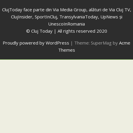
ClujToday face parte din Via Media Group, alături de Via Cluj TV,
ClujInsider, SportInCluj, TransylvaniaToday, UpNews și
UnescoInRomania
© Cluj Today | All rights reserved 2020
Proudly powered by WordPress
|
Theme: SuperMag by
Acme
Themes