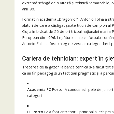
extremă stângă de o viteză și tehnică remarcabile, ca
anii ’90.
Format în academia „Dragonilor”, Antonio Folha a str
alături de care a câștigat șapte titluri de campion al
Cluj a îmbrăcat de 26 de ori tricoul naționalei mari a P
European din 1996. Legăturile sale cu fotbalul române
Antonio Folha a fost coleg de vestiar cu legendarul p
Cariera de tehnician: expert în șle
Trecerea de la gazon la banca tehnică s-a făcut tot s
ca un fin pedagog și un tactician pragmatic și a parcu
Academia FC Porto:
A condus echipele de juniori 
categorii.
FC Porto B:
A fost antrenorul principal al echipei 