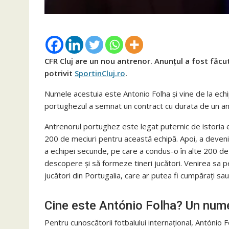
CFR Cluj are un nou antrenor. Anunțul a fost făcut
potrivit
SportinCluj.ro
.
Numele acestuia este Antonio Folha și vine de la echi
portughezul a semnat un contract cu durata de un an și
Antrenorul portughez este legat puternic de istoria e
200 de meciuri pentru această echipă. Apoi, a devenit
a echipei secunde, pe care a condus-o în alte 200 de 
descopere și să formeze tineri jucători. Venirea sa pe
jucători din Portugalia, care ar putea fi cumpărați sa
Cine este António Folha? Un num
Pentru cunoscătorii fotbalului internațional, António