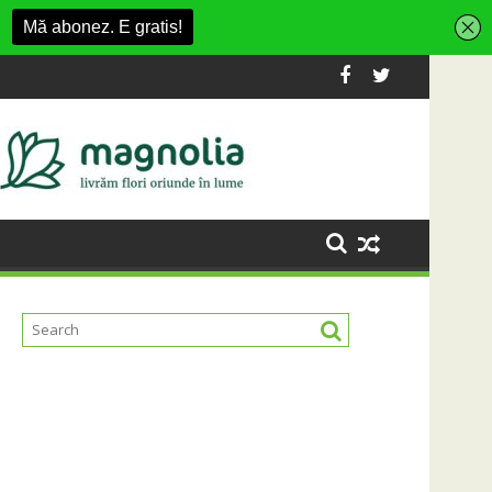
ană la dezvoltarea infrastructurii de apă și canalizare
Universitatea Cluj a câștigat partida c