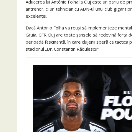
Aducerea lui António Folha la Cluj este un pariu de pro
antrenor, ci un tehnician cu ADN-ul unui club gigant 
excelenței.
Dacă Antonio Folha va reuși să implementeze mentali
Gruia, CFR Cluj are toate șansele să redevină forța d
perioadă fascinantă, în care clujenii speră ca tactic
stadionul „Dr. Constantin Rădulescu”.