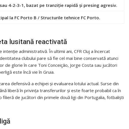
sau 4-2-3-1, bazat pe tranziție rapidă și presing agresiv.
ipal la FC Porto B / Structurile tehnice FC Porto.
ta lusitană reactivată
intenție administrativă. În ultimii ani, CFR Cluj a încercat
entitatea clubului pare să fie cel mai bine conservată atunci
r de glorie în care Toni Conceição, Jorge Costa sau jucători
ligă este încă vie în Gruia.
rea defensivă a echipei și evaluarea lotului actual. Surse din
nă liberă în privința transferurilor și este foarte probabil ca în
lieră de jucători din primele două ligi din Portugalia, fotbaliști
ligă