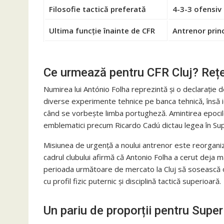
Filosofie tactică preferată
4-3-3 ofensiv 
Ultima funcție înainte de CFR
Antrenor princ
Ce urmează pentru CFR Cluj? Rețe
Numirea lui António Folha reprezintă și o declarație de 
diverse experimente tehnice pe banca tehnică, însă id
când se vorbește limba portugheză. Amintirea epocilo
emblematici precum Ricardo Cadú dictau legea în Super
Misiunea de urgență a noului antrenor este reorganiza
cadrul clubului afirmă că Antonio Folha a cerut deja mâ
perioada următoare de mercato la Cluj să sosească o fi
cu profil fizic puternic și disciplină tactică superioară.
Un pariu de proporții pentru Super