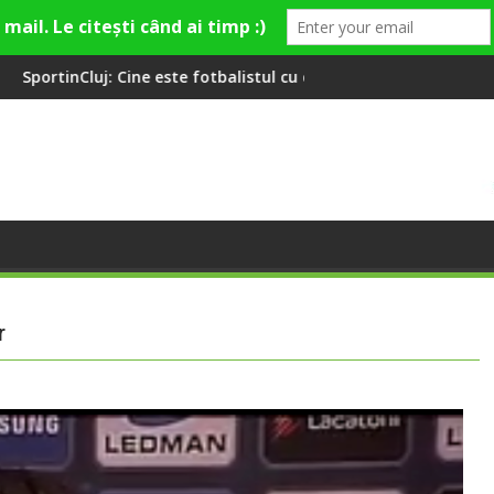
 fotbalistul cu două diplome care a învățat româna la 2 ani
Compania de Apă Someș, campio
r