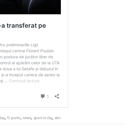
,
,
,
,
oday
fc porto
news
sport in cluj
stiri