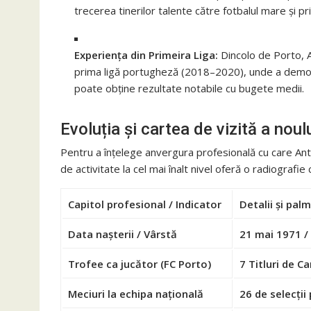
trecerea tinerilor talente către fotbalul mare și p
Experiența din Primeira Liga:
Dincolo de Porto, A
prima ligă portugheză (2018–2020), unde a demons
poate obține rezultate notabile cu bugete medii.
Evoluția și cartea de vizită a noul
Pentru a înțelege anvergura profesională cu care Antó
de activitate la cel mai înalt nivel oferă o radiografie 
Capitol profesional / Indicator
Detalii și pal
Data nașterii / Vârstă
21 mai 1971 / 
Trofee ca jucător (FC Porto)
7 Titluri de C
Meciuri la echipa națională
26 de selecții