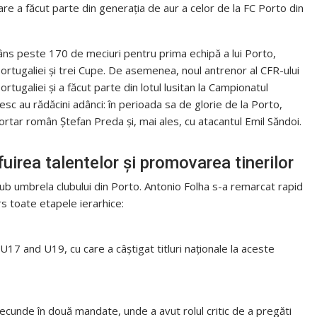
re a făcut parte din generația de aur a celor de la FC Porto din
âns peste 170 de meciuri pentru prima echipă a lui Porto,
 Portugaliei și trei Cupe. De asemenea, noul antrenor al CFR-ului
ortugaliei și a făcut parte din lotul lusitan la Campionatul
sc au rădăcini adânci: în perioada sa de glorie de la Porto,
ortar român Ștefan Preda și, mai ales, cu atacantul Emil Săndoi.
fuirea talentelor și promovarea tinerilor
ub umbrela clubului din Porto. Antonio Folha s-a remarcat rapid
rs toate etapele ierarhice:
U17 and U19, cu care a câștigat titluri naționale la aceste
secunde în două mandate, unde a avut rolul critic de a pregăti