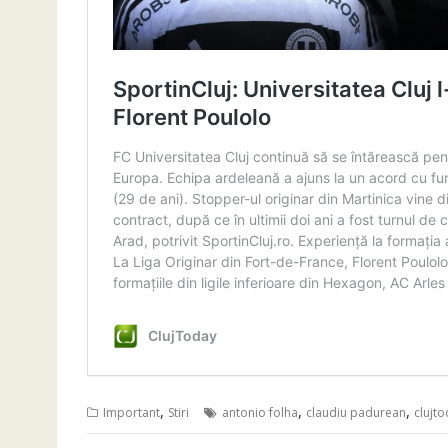
,
,
,
Important
Stiri
antonio folha
claudiu padurean
clujt