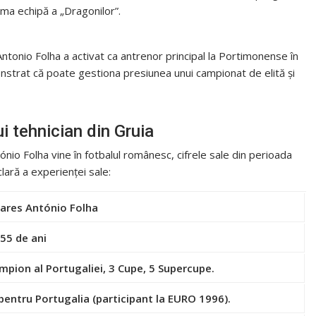
rima echipă a „Dragonilor”.
ntonio Folha a activat ca antrenor principal la Portimonense în
trat că poate gestiona presiunea unui campionat de elită și
ui tehnician din Gruia
nio Folha vine în fotbalul românesc, cifrele sale din perioada
clară a experienței sale:
mares António Folha
55 de ani
ampion al Portugaliei, 3 Cupe, 5 Supercupe.
 pentru Portugalia (participant la EURO 1996).