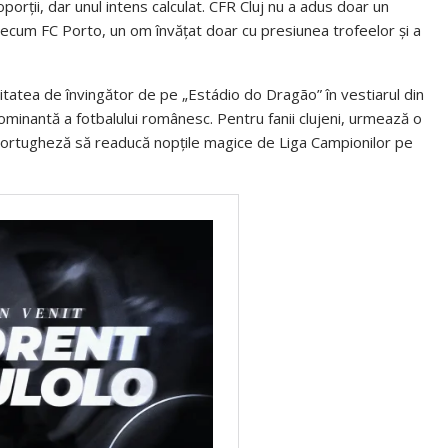
porții, dar unul intens calculat. CFR Cluj nu a adus doar un
precum FC Porto, un om învățat doar cu presiunea trofeelor și a
tatea de învingător de pe „Estádio do Dragão” în vestiarul din
ominantă a fotbalului românesc. Pentru fanii clujeni, urmează o
a portugheză să readucă nopțile magice de Liga Campionilor pe