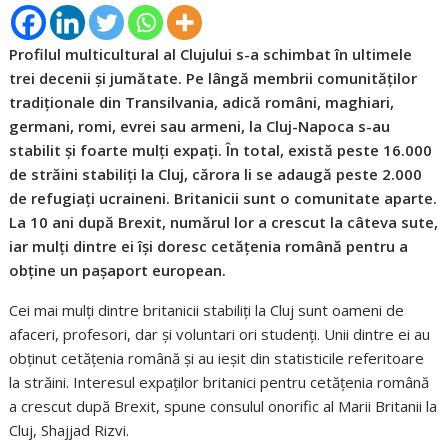
Profilul multicultural al Clujului s-a schimbat în ultimele
trei decenii și jumătate. Pe lângă membrii comunităților
tradiționale din Transilvania, adică români, maghiari,
germani, romi, evrei sau armeni, la Cluj-Napoca s-au
stabilit și foarte mulți expați. În total, există peste 16.000
de străini stabiliți la Cluj, cărora li se adaugă peste 2.000
de refugiați ucraineni. Britanicii sunt o comunitate aparte.
La 10 ani după Brexit, numărul lor a crescut la câteva sute,
iar mulți dintre ei își doresc cetățenia română pentru a
obține un pașaport european.
Cei mai mulți dintre britanicii stabiliți la Cluj sunt oameni de
afaceri, profesori, dar și voluntari ori studenți. Unii dintre ei au
obținut cetățenia română și au ieșit din statisticile referitoare
la străini. Interesul expaților britanici pentru cetățenia română
a crescut după Brexit, spune consulul onorific al Marii Britanii la
Cluj, Shajjad Rizvi.