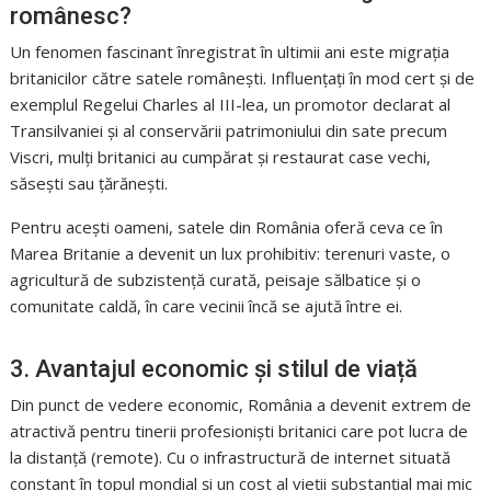
românesc?
Un fenomen fascinant înregistrat în ultimii ani este migrația
britanicilor către satele românești. Influențați în mod cert și de
exemplul Regelui Charles al III-lea, un promotor declarat al
Transilvaniei și al conservării patrimoniului din sate precum
Viscri, mulți britanici au cumpărat și restaurat case vechi,
săsești sau țărănești.
Pentru acești oameni, satele din România oferă ceva ce în
Marea Britanie a devenit un lux prohibitiv: terenuri vaste, o
agricultură de subzistență curată, peisaje sălbatice și o
comunitate caldă, în care vecinii încă se ajută între ei.
3. Avantajul economic și stilul de viață
Din punct de vedere economic, România a devenit extrem de
atractivă pentru tinerii profesioniști britanici care pot lucra de
la distanță (remote). Cu o infrastructură de internet situată
constant în topul mondial și un cost al vieții substanțial mai mic