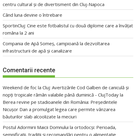
centru cultural și de divertisment din Cluj-Napoca
Când luna devine o întrebare
SportinCluj: Cine este fotbalistul cu două diplome care a învățat
româna la 2 ani
Compania de Apă Someș, campioană la dezvoltarea
infrastructurii de apă și canalizare
Comentarii recente
Weekend de foc la Cluj: Avertizările Cod Galben de caniculă și
nopți tropicale rămân valabile până duminică - ClujToday
la
Berea revine pe stadioanele din România: Președintele
Nicușor Dan a promulgat legea care permite vânzarea
băuturilor slab alcoolizate la meciuri
Postul Adormirii Maicii Domnului la ortodocși: Perioada,
semnificații, tradiții și recomandări pentru o alimentație