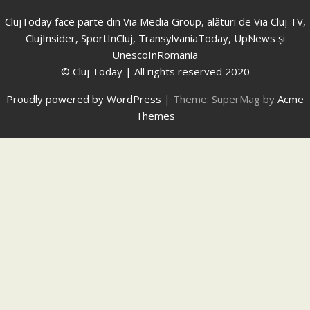
ClujToday face parte din Via Media Group, alături de Via Cluj TV,
ClujInsider, SportInCluj, TransylvaniaToday, UpNews și
UnescoInRomania
© Cluj Today | All rights reserved 2020
Proudly powered by WordPress
|
Theme: SuperMag by
Acme
Themes