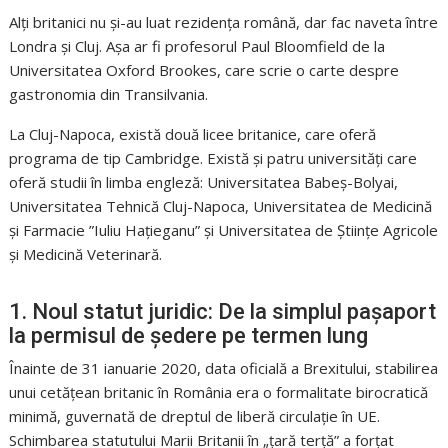
Alți britanici nu și-au luat rezidența română, dar fac naveta între
Londra și Cluj. Așa ar fi profesorul Paul Bloomfield de la
Universitatea Oxford Brookes, care scrie o carte despre
gastronomia din Transilvania.
La Cluj-Napoca, există două licee britanice, care oferă
programa de tip Cambridge. Există și patru universități care
oferă studii în limba engleză: Universitatea Babeș-Bolyai,
Universitatea Tehnică Cluj-Napoca, Universitatea de Medicină
și Farmacie ”Iuliu Hațieganu” și Universitatea de Științe Agricole
și Medicină Veterinară.
1. Noul statut juridic: De la simplul pașaport
la permisul de ședere pe termen lung
Înainte de 31 ianuarie 2020, data oficială a Brexitului, stabilirea
unui cetățean britanic în România era o formalitate birocratică
minimă, guvernată de dreptul de liberă circulație în UE.
Schimbarea statutului Marii Britanii în „țară terță” a forțat