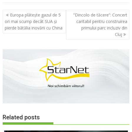
Navigare
Europa plătește gazul de 5
”Dincolo de tăcere”: Concert
în
ori mai scump decât SUA și
caritabil pentru construirea
articole
pierde bătălia inovării cu China
primului parc incluziv din
Cluj
Related posts