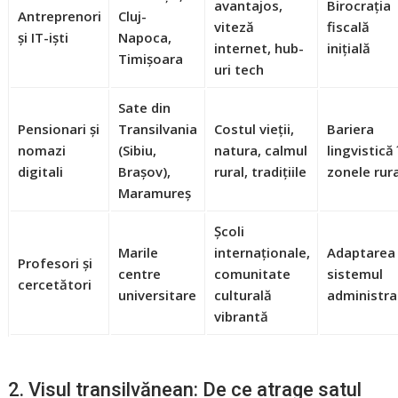
avantajos,
Birocrația
Antreprenori
Cluj-
viteză
fiscală
și IT-iști
Napoca,
internet, hub-
inițială
Timișoara
uri tech
Sate din
Pensionari și
Transilvania
Costul vieții,
Bariera
nomazi
(Sibiu,
natura, calmul
lingvistică 
digitali
Brașov),
rural, tradițiile
zonele rur
Maramureș
Școli
Marile
internaționale,
Adaptarea 
Profesori și
centre
comunitate
sistemul
cercetători
universitare
culturală
administra
vibrantă
2. Visul transilvănean: De ce atrage satul