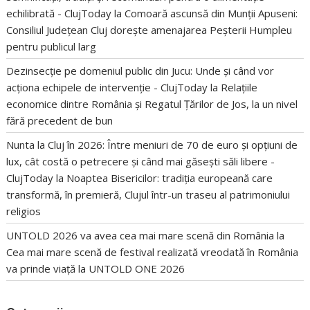
echilibrată - ClujToday
la
Comoară ascunsă din Munții Apuseni:
Consiliul Județean Cluj dorește amenajarea Peșterii Humpleu
pentru publicul larg
Dezinsecție pe domeniul public din Jucu: Unde și când vor
acționa echipele de intervenție - ClujToday
la
Relațiile
economice dintre România și Regatul Țărilor de Jos, la un nivel
fără precedent de bun
Nunta la Cluj în 2026: Între meniuri de 70 de euro și opțiuni de
lux, cât costă o petrecere și când mai găsești săli libere -
ClujToday
la
Noaptea Bisericilor: tradiția europeană care
transformă, în premieră, Clujul într-un traseu al patrimoniului
religios
UNTOLD 2026 va avea cea mai mare scenă din România
la
Cea mai mare scenă de festival realizată vreodată în România
va prinde viață la UNTOLD ONE 2026