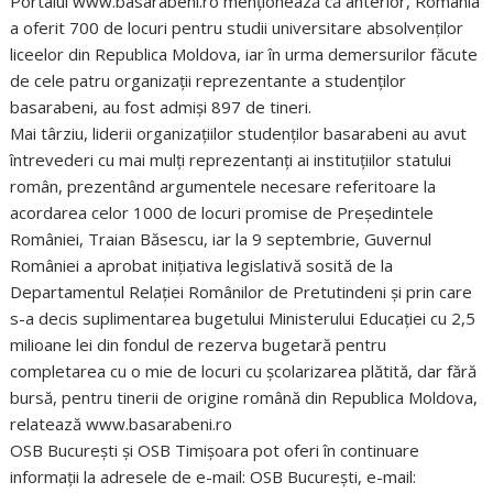
Portalul www.basarabeni.ro menţionează că anterior, România
a oferit 700 de locuri pentru studii universitare absolvenţilor
liceelor din Republica Moldova, iar în urma demersurilor făcute
de cele patru organizaţii reprezentante a studenţilor
basarabeni, au fost admişi 897 de tineri.
Mai târziu, liderii organizaţiilor studenţilor basarabeni au avut
întrevederi cu mai mulţi reprezentanţi ai instituţiilor statului
român, prezentând argumentele necesare referitoare la
acordarea celor 1000 de locuri promise de Preşedintele
României, Traian Băsescu, iar la 9 septembrie, Guvernul
României a aprobat iniţiativa legislativă sosită de la
Departamentul Relaţiei Românilor de Pretutindeni şi prin care
s-a decis suplimentarea bugetului Ministerului Educaţiei cu 2,5
milioane lei din fondul de rezerva bugetară pentru
completarea cu o mie de locuri cu şcolarizarea plătită, dar fără
bursă, pentru tinerii de origine română din Republica Moldova,
relatează www.basarabeni.ro
OSB Bucureşti şi OSB Timişoara pot oferi în continuare
informaţii la adresele de e-mail: OSB Bucureşti, e-mail: