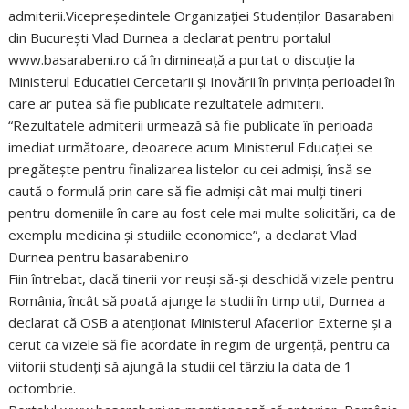
admiterii.Vicepreşedintele Organizaţiei Studenţilor Basarabeni
din Bucureşti Vlad Durnea a declarat pentru portalul
www.basarabeni.ro că în dimineaţă a purtat o discuţie la
Ministerul Educatiei Cercetarii şi Inovării în privinţa perioadei în
care ar putea să fie publicate rezultatele admiterii.
“Rezultatele admiterii urmează să fie publicate în perioada
imediat următoare, deoarece acum Ministerul Educaţiei se
pregăteşte pentru finalizarea listelor cu cei admişi, însă se
caută o formulă prin care să fie admişi cât mai mulţi tineri
pentru domeniile în care au fost cele mai multe solicitări, ca de
exemplu medicina şi studiile economice”, a declarat Vlad
Durnea pentru basarabeni.ro
Fiin întrebat, dacă tinerii vor reuşi să-şi deschidă vizele pentru
România, încât să poată ajunge la studii în timp util, Durnea a
declarat că OSB a atenţionat Ministerul Afacerilor Externe şi a
cerut ca vizele să fie acordate în regim de urgenţă, pentru ca
viitorii studenţi să ajungă la studii cel târziu la data de 1
octombrie.