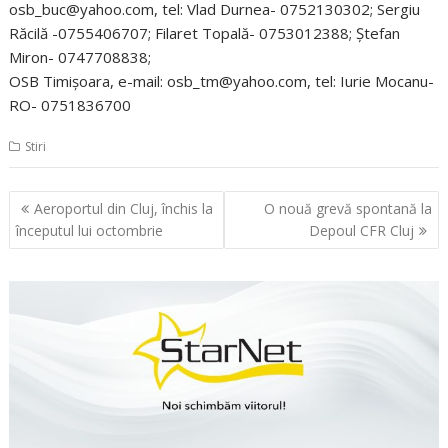
osb_buc@yahoo.com, tel: Vlad Durnea- 0752130302; Sergiu
Răcilă -0755406707; Filaret Topală- 0753012388; Ştefan
Miron- 0747708838;
OSB Timişoara, e-mail: osb_tm@yahoo.com, tel: Iurie Mocanu-
RO- 0751836700
Stiri
Navigare
Aeroportul din Cluj, închis la
O nouă grevă spontană la
în
începutul lui octombrie
Depoul CFR Cluj
articole