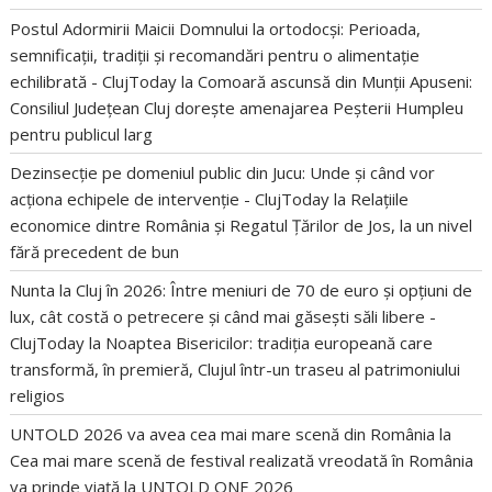
Postul Adormirii Maicii Domnului la ortodocși: Perioada,
semnificații, tradiții și recomandări pentru o alimentație
echilibrată - ClujToday
la
Comoară ascunsă din Munții Apuseni:
Consiliul Județean Cluj dorește amenajarea Peșterii Humpleu
pentru publicul larg
Dezinsecție pe domeniul public din Jucu: Unde și când vor
acționa echipele de intervenție - ClujToday
la
Relațiile
economice dintre România și Regatul Țărilor de Jos, la un nivel
fără precedent de bun
Nunta la Cluj în 2026: Între meniuri de 70 de euro și opțiuni de
lux, cât costă o petrecere și când mai găsești săli libere -
ClujToday
la
Noaptea Bisericilor: tradiția europeană care
transformă, în premieră, Clujul într-un traseu al patrimoniului
religios
UNTOLD 2026 va avea cea mai mare scenă din România
la
Cea mai mare scenă de festival realizată vreodată în România
va prinde viață la UNTOLD ONE 2026