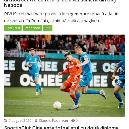
Napoca
RIVUS, cel mai mare proiect de regenerare urbană aflat în
dezvoltare în România, schimbă radical imaginea...
Featured
Important
Stiri
5 august 2026
Claudiu Padurean
0
SportinCluj: Cine este fotbalistul cu două diplome