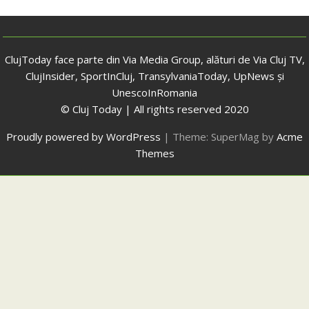
ClujToday face parte din Via Media Group, alături de Via Cluj TV,
ClujInsider, SportInCluj, TransylvaniaToday, UpNews și
UnescoInRomania
© Cluj Today | All rights reserved 2020
Proudly powered by WordPress
|
Theme: SuperMag by
Acme
Themes