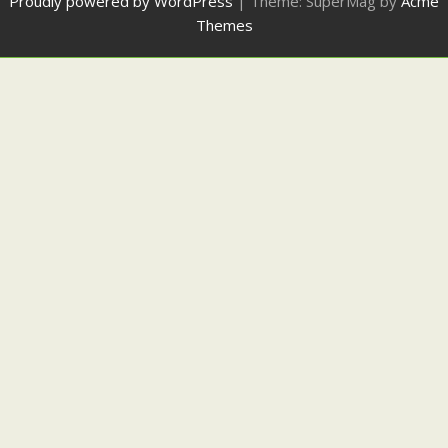
Proudly powered by WordPress
|
Theme: SuperMag by
Acme
Themes