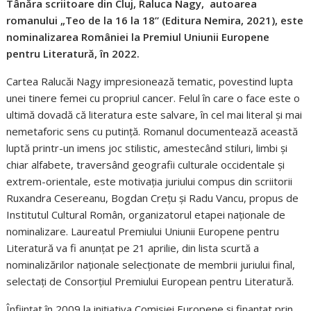
Tânăra scriitoare din Cluj, Raluca Nagy, autoarea
romanului „Teo de la 16 la 18” (Editura Nemira, 2021), este
nominalizarea României la Premiul Uniunii Europene
pentru Literatură, în 2022.
Cartea Ralucăi Nagy impresionează tematic, povestind lupta
unei tinere femei cu propriul cancer. Felul în care o face este o
ultimă dovadă că literatura este salvare, în cel mai literal și mai
nemetaforic sens cu putință. Romanul documentează această
luptă printr-un imens joc stilistic, amestecând stiluri, limbi și
chiar alfabete, traversând geografii culturale occidentale și
extrem-orientale, este motivația juriului compus din scriitorii
Ruxandra Cesereanu, Bogdan Crețu și Radu Vancu, propus de
Institutul Cultural Român, organizatorul etapei naționale de
nominalizare. Laureatul Premiului Uniunii Europene pentru
Literatură va fi anunțat pe 21 aprilie, din lista scurtă a
nominalizărilor naționale selecționate de membrii juriului final,
selectați de Consorţiul Premiului European pentru Literatură.
Înfiinţat în 2009 la iniţiativa Comisiei Europene şi finanţat prin