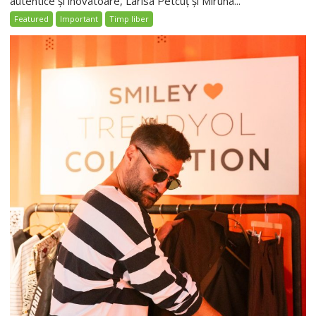
autentice și inovatoare, Larisa Petcuț și Miruna...
Featured
Important
Timp liber