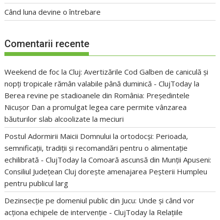
Când luna devine o întrebare
Comentarii recente
Weekend de foc la Cluj: Avertizările Cod Galben de caniculă și
nopți tropicale rămân valabile până duminică - ClujToday
la
Berea revine pe stadioanele din România: Președintele
Nicușor Dan a promulgat legea care permite vânzarea
băuturilor slab alcoolizate la meciuri
Postul Adormirii Maicii Domnului la ortodocși: Perioada,
semnificații, tradiții și recomandări pentru o alimentație
echilibrată - ClujToday
la
Comoară ascunsă din Munții Apuseni:
Consiliul Județean Cluj dorește amenajarea Peșterii Humpleu
pentru publicul larg
Dezinsecție pe domeniul public din Jucu: Unde și când vor
acționa echipele de intervenție - ClujToday
la
Relațiile