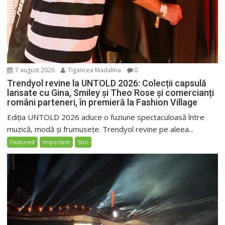
7 august 2026
Tigancea Madalina
0
Trendyol revine la UNTOLD 2026: Colecții capsulă
lansate cu Gina, Smiley și Theo Rose și comercianți
români parteneri, în premieră la Fashion Village
Ediția UNTOLD 2026 aduce o fuziune spectaculoasă între
muzică, modă și frumusețe. Trendyol revine pe aleea...
Featured
Important
Stiri