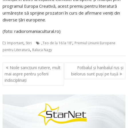
programul Europa Creativă, acest premiu pentru literatură
urmăreşte să sprijine prozatori în curs de afirmare veniți din
diverse țări europene.
(foto: radioromaniacultural.ro)
,
,
Important
Stiri
„Teo de la 16 la 18”
Premiul Uniunii Europene
,
pentru Literatură
Raluca Nagy
Navigare
Noile sancțiuni rutiere, mult
Fotbalul și hanbalul rus și
în
mai aspre pentru șoferii
bielorus sunt puși pe tușă
articole
indisciplinați