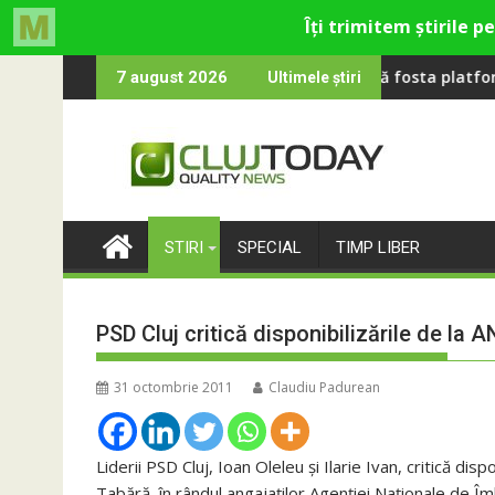
Skip
i români parteneri, în premieră la Fashion Village
ld, împreună cu Sting
RIVUS transformă fosta platformă Carbochim într-u
7 august 2026
Ultimele știri
to
content
STIRI
SPECIAL
TIMP LIBER
PSD Cluj critică disponibilizările de la A
31 octombrie 2011
Claudiu Padurean
Liderii PSD Cluj, Ioan Oleleu și Ilarie Ivan, critică disp
Tabără, în rândul angajaților Agenției Naționale de Îmb