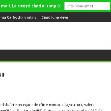
n nou centru cultural și de divertisment din Cluj-Napoca
Când luna devine o întrebare
Spor
NIF
onibilizările anunțate de către ministrul Agriculturii, Valeriu
unătățiri Funciare (ANIF). Potrivit vicepreședintelului PSD Cluj,