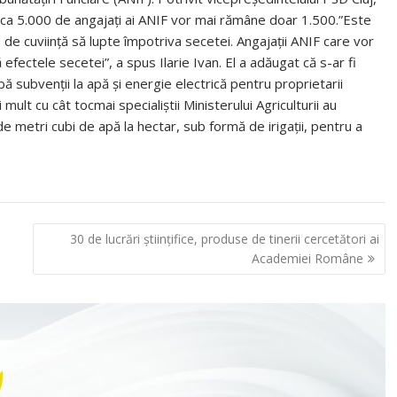
i circa 5.000 de angajați ai ANIF vor mai rămâne doar 1.500.”Este
e cuviință să lupte împotriva secetei. Angajații ANIF care vor
ă efectele secetei”, a spus Ilarie Ivan. El a adăugat că s-ar fi
ă subvenții la apă și energie electrică pentru proprietarii
i mult cu cât tocmai specialiștii Ministerului Agriculturii au
e metri cubi de apă la hectar, sub formă de irigații, pentru a
30 de lucrări științifice, produse de tinerii cercetători ai
Academiei Române