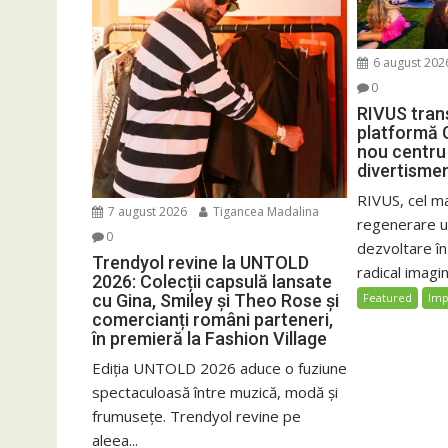
6 august 202
0
RIVUS tran
platformă 
nou centru 
divertisme
RIVUS, cel m
7 august 2026
Tigancea Madalina
regenerare ur
0
dezvoltare î
Trendyol revine la UNTOLD
radical imagin
2026: Colecții capsulă lansate
cu Gina, Smiley și Theo Rose și
Featured
Imp
comercianți români parteneri,
în premieră la Fashion Village
Ediția UNTOLD 2026 aduce o fuziune
spectaculoasă între muzică, modă și
frumusețe. Trendyol revine pe
aleea...