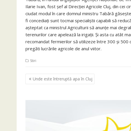
Ilarie Ivan, fost șef al Direcției Agricole Cluj, din ce
ciudat modul în care domnul ministru Tabără găsește d
fi concediați sunt tocmai specialiștii capabili să reduc
așteptat ca ministrul Agriculturii să anunțe mai degrab
terenurilor care apelează la irigații. Și asta cu atât ma
recomandat fermierilor să utilizeze între 300 și 500 d
pregăti lucrările agricole de anul viitor.
Stiri
Navigare
Unde este întreruptă apa în Cluj
în
articole