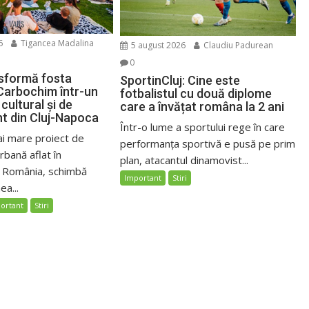
6
Tigancea Madalina
5 august 2026
Claudiu Padurean
0
sformă fosta
SportinCluj: Cine este
Carbochim într-un
fotbalistul cu două diplome
cultural și de
care a învățat româna la 2 ani
nt din Cluj-Napoca
Într-o lume a sportului rege în care
ai mare proiect de
performanța sportivă e pusă pe prim
bană aflat în
plan, atacantul dinamovist...
n România, schimbă
Important
Stiri
ea...
ortant
Stiri