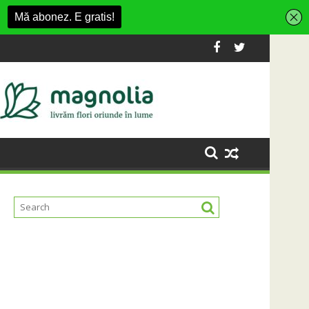
ană la dezvoltarea infrastructurii de apă și canalizare
Universitatea Cluj a câștigat partida 