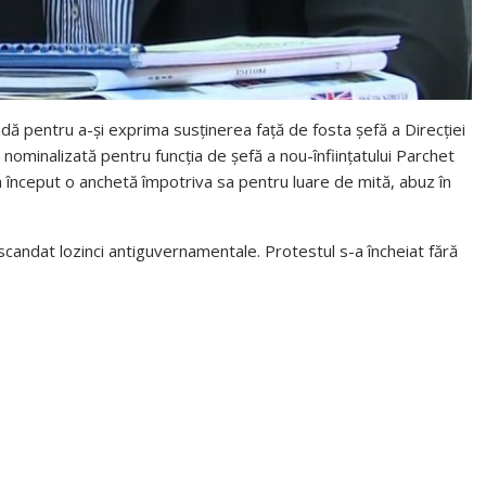
radă pentru a-şi exprima susţinerea faţă de fosta şefă a Direcţiei
nominalizată pentru funcţia de şefă a nou-înfiinţatului Parchet
a început o anchetă împotriva sa pentru luare de mită, abuz în
u scandat lozinci antiguvernamentale. Protestul s-a încheiat fără