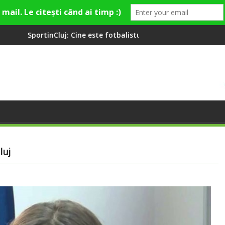
 fotbalistul cu două diplome care a învățat româna la 2 ani
Compania de Apă Someș, campio
luj