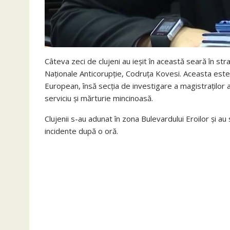
Câteva zeci de clujeni au ieşit în această seară în st
Naţionale Anticorupţie, Codruţa Kovesi. Aceasta este 
European, însă secţia de investigare a magistraţilor 
serviciu şi mărturie mincinoasă.
Clujenii s-au adunat în zona Bulevardului Eroilor şi a
incidente după o oră.