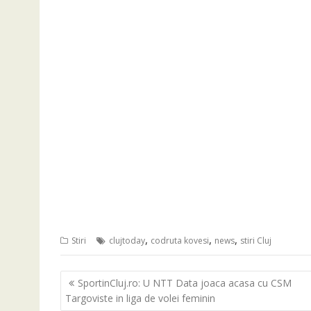
,
,
,
Stiri
clujtoday
codruta kovesi
news
stiri Cluj
Navigare
SportinCluj.ro: U NTT Data joaca acasa cu CSM
în
Targoviste in liga de volei feminin