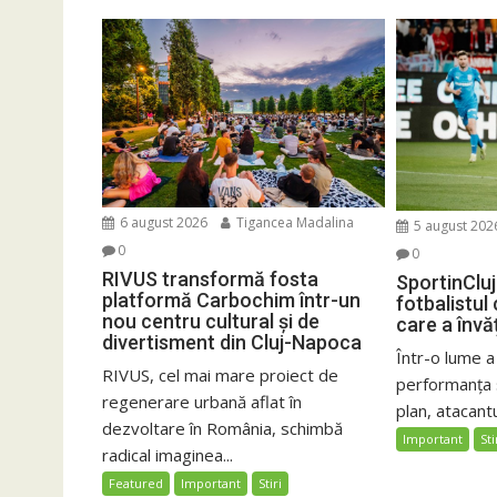
6 august 2026
Tigancea Madalina
5 august 202
0
0
RIVUS transformă fosta
SportinCluj
platformă Carbochim într-un
fotbalistul
nou centru cultural și de
care a învă
divertisment din Cluj-Napoca
Într-o lume a
RIVUS, cel mai mare proiect de
performanța 
regenerare urbană aflat în
plan, atacantu
dezvoltare în România, schimbă
Important
Sti
radical imaginea...
Featured
Important
Stiri