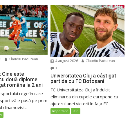
6
Claudiu Padurean
4 august 2026
Claudiu Padurean
0
: Cine este
Universitatea Cluj a câștigat
 cu două diplome
partida cu FC Botoșani
țat româna la 2 ani
FC Universitatea Cluj a îndulcit
 sportului rege în care
eliminarea din cupele europene cu
sportivă e pusă pe prim
ajutorul unei victorii în fața FC...
l dinamovist...
Important
Stiri
ri