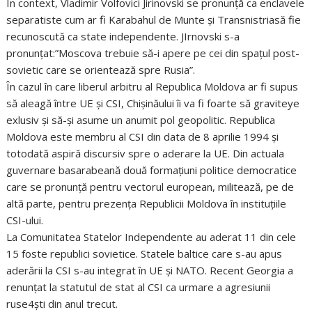
În context, Vladimir Volfovici Jirinovski se pronunţă ca enclavele
separatiste cum ar fi Karabahul de Munte şi Transnistriasă fie
recunoscută ca state independente. JIrnovski s-a
pronunţat:”Moscova trebuie să-i apere pe cei din spaţul post-
sovietic care se orientează spre Rusia”.
În cazul în care liberul arbitru al Republica Moldova ar fi supus
să aleagă între UE şi CSI, Chişinăului îi va fi foarte să graviteye
exlusiv şi să-şi asume un anumit pol geopolitic. Republica
Moldova este membru al CSI din data de 8 aprilie 1994 şi
totodată aspiră discursiv spre o aderare la UE. Din actuala
guvernare basarabeană două formaţiuni politice democratice
care se pronunţă pentru vectorul european, militează, pe de
altă parte, pentru prezenţa Republicii Moldova în instituţiile
CSI-ului.
La Comunitatea Statelor Independente au aderat 11 din cele
15 foste republici sovietice. Statele baltice care s-au apus
aderării la CSI s-au integrat în UE şi NATO. Recent Georgia a
renunţat la statutul de stat al CSI ca urmare a agresiunii
ruse4şti din anul trecut.