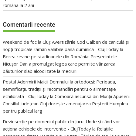
româna la 2 ani
Comentarii recente
Weekend de foc la Cluj: Avertizările Cod Galben de caniculă și
nopți tropicale rămân valabile până duminică - ClujToday
la
Berea revine pe stadioanele din România: Președintele
Nicușor Dan a promulgat legea care permite vânzarea
băuturilor slab alcoolizate la meciuri
Postul Adormirii Maicii Domnului la ortodocși: Perioada,
semnificații, tradiții și recomandări pentru o alimentație
echilibrată - ClujToday
la
Comoară ascunsă din Munții Apuseni:
Consiliul Județean Cluj dorește amenajarea Peșterii Humpleu
pentru publicul larg
Dezinsecție pe domeniul public din Jucu: Unde și când vor
acționa echipele de intervenție - ClujToday
la
Relațiile