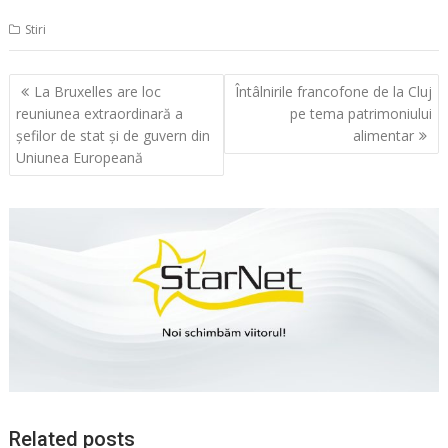
Stiri
Navigare
La Bruxelles are loc
Întâlnirile francofone de la Cluj
în
reuniunea extraordinară a
pe tema patrimoniului
articole
şefilor de stat şi de guvern din
alimentar
Uniunea Europeană
Related posts