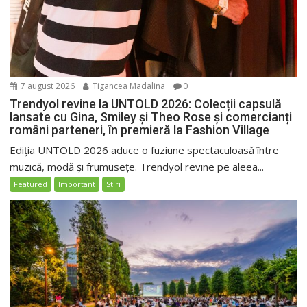
7 august 2026
Tigancea Madalina
0
Trendyol revine la UNTOLD 2026: Colecții capsulă
lansate cu Gina, Smiley și Theo Rose și comercianți
români parteneri, în premieră la Fashion Village
Ediția UNTOLD 2026 aduce o fuziune spectaculoasă între
muzică, modă și frumusețe. Trendyol revine pe aleea...
Featured
Important
Stiri