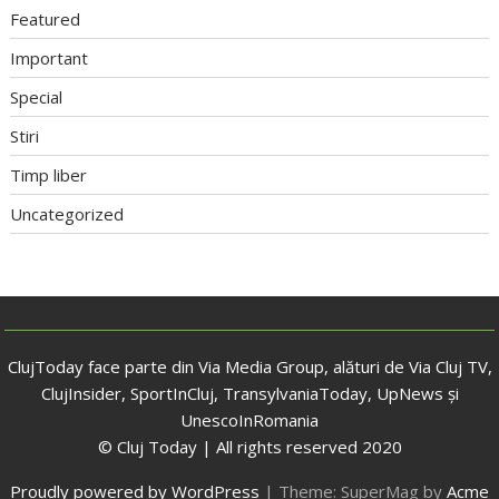
Featured
Important
Special
Stiri
Timp liber
Uncategorized
ClujToday face parte din Via Media Group, alături de Via Cluj TV,
ClujInsider, SportInCluj, TransylvaniaToday, UpNews și
UnescoInRomania
© Cluj Today | All rights reserved 2020
Proudly powered by WordPress
|
Theme: SuperMag by
Acme