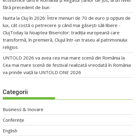
economice dintre România și Regatul Țărilor de Jos, la un nivel
fără precedent de bun
Nunta la Cluj în 2026: Între meniuri de 70 de euro și opțiuni de
lux, cât costă o petrecere și când mai găsești săli libere -
ClujToday
la
Noaptea Bisericilor: tradiția europeană care
transformă, în premieră, Clujul într-un traseu al patrimoniului
religios
UNTOLD 2026 va avea cea mai mare scenă din România
la
Cea mai mare scenă de festival realizată vreodată în România
va prinde viață la UNTOLD ONE 2026
Categorii
Business & Inovare
Conferințe
English