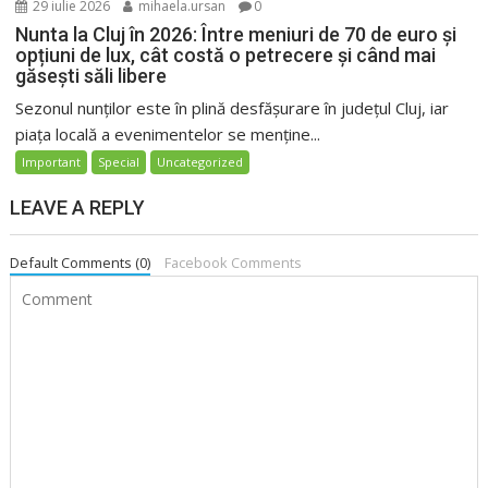
29 iulie 2026
mihaela.ursan
0
Nunta la Cluj în 2026: Între meniuri de 70 de euro și
opțiuni de lux, cât costă o petrecere și când mai
găsești săli libere
Sezonul nunților este în plină desfășurare în județul Cluj, iar
piața locală a evenimentelor se menține...
Important
Special
Uncategorized
LEAVE A REPLY
Default Comments (0)
Facebook Comments