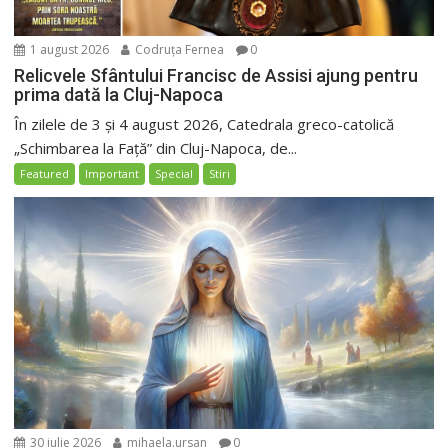
1 august 2026
Codruța Fernea
0
Relicvele Sfântului Francisc de Assisi ajung pentru
prima dată la Cluj-Napoca
În zilele de 3 și 4 august 2026, Catedrala greco-catolică
„Schimbarea la Față” din Cluj-Napoca, de...
Featured
Important
Special
Stiri
30 iulie 2026
mihaela.ursan
0