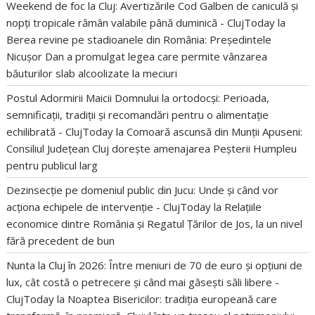
Weekend de foc la Cluj: Avertizările Cod Galben de caniculă și
nopți tropicale rămân valabile până duminică - ClujToday
la
Berea revine pe stadioanele din România: Președintele
Nicușor Dan a promulgat legea care permite vânzarea
băuturilor slab alcoolizate la meciuri
Postul Adormirii Maicii Domnului la ortodocși: Perioada,
semnificații, tradiții și recomandări pentru o alimentație
echilibrată - ClujToday
la
Comoară ascunsă din Munții Apuseni:
Consiliul Județean Cluj dorește amenajarea Peșterii Humpleu
pentru publicul larg
Dezinsecție pe domeniul public din Jucu: Unde și când vor
acționa echipele de intervenție - ClujToday
la
Relațiile
economice dintre România și Regatul Țărilor de Jos, la un nivel
fără precedent de bun
Nunta la Cluj în 2026: Între meniuri de 70 de euro și opțiuni de
lux, cât costă o petrecere și când mai găsești săli libere -
ClujToday
la
Noaptea Bisericilor: tradiția europeană care