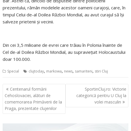
Bar. Astfel că, dincolo de disputele dintre politicienii
prezentului, rămân modelele acestor oameni curajoşi, care, în
timpul Celui de-al Doilea Război Mondial, au avut curajul să îşi
salveze prietenii şi vecinii.
Din cei 3,5 milioane de evrei care trăiau în Polonia înainte de
Cel de-al Doilea Război Mondial, au supravieţuit Holocaustului
doar 100.000.
,
,
,
,
Special
clujtoday
markowa
news
samariteni
stiri Cluj
Navigare
Centenarul formării
SportinCluj.ro: Victorie
în
Cehoslovaciei, alături de
categorică pentru U Cluj la
articole
comemorarea Primăverii de la
volei masculin
Praga, prezentate clujenilor