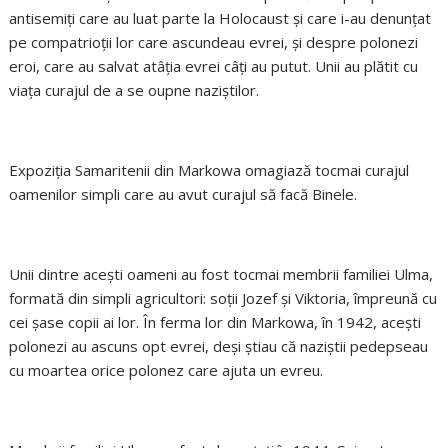
antisemiţi care au luat parte la Holocaust şi care i-au denunţat
pe compatrioţii lor care ascundeau evrei, şi despre polonezi
eroi, care au salvat atâţia evrei câţi au putut. Unii au plătit cu
viaţa curajul de a se oupne naziştilor.
Expoziţia Samaritenii din Markowa omagiază tocmai curajul
oamenilor simpli care au avut curajul să facă Binele.
Unii dintre aceşti oameni au fost tocmai membrii familiei Ulma,
formată din simpli agricultori: soţii Jozef şi Viktoria, împreună cu
cei şase copii ai lor. În ferma lor din Markowa, în 1942, aceşti
polonezi au ascuns opt evrei, deşi ştiau că naziştii pedepseau
cu moartea orice polonez care ajuta un evreu.