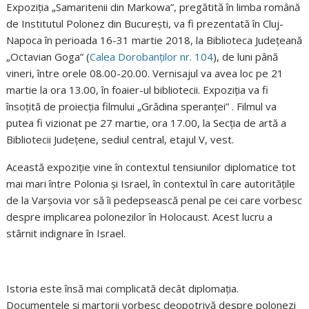
Expoziţia „Samaritenii din Markowa”, pregătită în limba română
de Institutul Polonez din Bucureşti, va fi prezentată în Cluj-
Napoca în perioada 16-31 martie 2018, la Biblioteca Judeţeană
„Octavian Goga” (
Calea Dorobanţilor nr. 104
), de luni până
vineri, între orele 08.00-20.00. Vernisajul va avea loc pe 21
martie la ora 13.00, în foaier-ul bibliotecii.
Expoziţia va fi
însoţită de proiecţia filmului „Grădina speranţei” . Filmul va
putea fi vizionat pe 27 martie, ora 17.00, la Secţia de artă a
Bibliotecii Judeţene, sediul central, etajul V, vest.
Această expoziţie vine în contextul tensiunilor diplomatice tot
mai mari între Polonia şi Israel, în contextul în care autorităţile
de la Varşovia vor să îi pedepsească penal pe cei care vorbesc
despre implicarea polonezilor în Holocaust. Acest lucru a
stârnit indignare în Israel.
Istoria este însă mai complicată decât diplomaţia.
Documentele şi martorii vorbesc deopotrivă despre polonezi