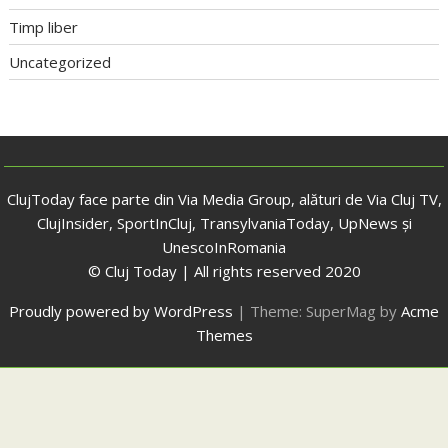
Timp liber
Uncategorized
ClujToday face parte din Via Media Group, alături de Via Cluj TV,
ClujInsider, SportInCluj, TransylvaniaToday, UpNews și
UnescoInRomania
© Cluj Today | All rights reserved 2020
Proudly powered by WordPress
|
Theme: SuperMag by
Acme
Themes