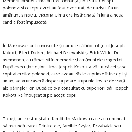
Membrii familiei Ulma au fost denunţaţi în 1944. Cei opt
polonezi şi cei opt evrei au fost executaţi de nazişti. Ca un
amănunt sinistru, Viktoria Ulma era însărcinată în luna a noua
când a fost împuşcată.
În Markowa sunt cunoscute şi numele călăilor: ofiţerul Joseph
Kokott, Eilert Dieken, Michael Dziewulski şi Erich Wilde. De
asemenea, au rămas vii în memorie şi amănuntele tragediei.
După execuţia soţilor Ulma, Jospeh Kokott a văzut că cei şase
copii ai eroilor polonezi, care aveau vâste cuprinse între opt şi
un an, se aruncaseră disperaţi peste trupurile lipsite de viaţă
ale părinţilor lor. După ce s-a consultat cu superiorii săi, Jospeh
Kokott i-a împuşcat şi pe aceşti copii.
Totuşi, au existat şi alte familii din Markowa care au continuat
să ascundă evrei. Printre ele, familiile Szylar, Przybylak sau