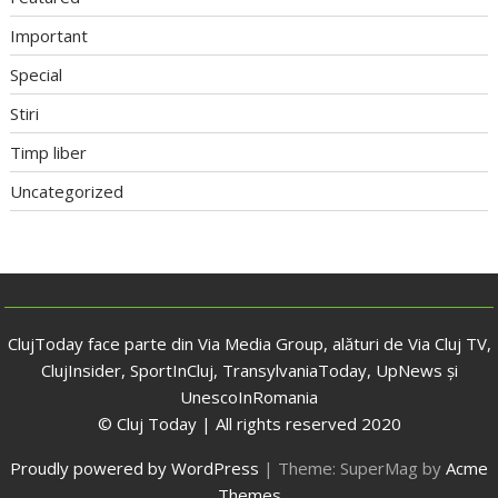
Important
Special
Stiri
Timp liber
Uncategorized
ClujToday face parte din Via Media Group, alături de Via Cluj TV,
ClujInsider, SportInCluj, TransylvaniaToday, UpNews și
UnescoInRomania
© Cluj Today | All rights reserved 2020
Proudly powered by WordPress
|
Theme: SuperMag by
Acme
Themes