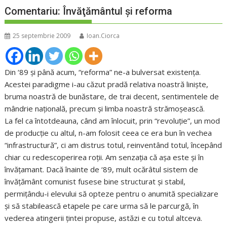
Comentariu: Învăţământul şi reforma
25 septembrie 2009
Ioan.Ciorca
Din ‘89 şi până acum, “reforma” ne-a bulversat existenţa.
Acestei paradigme i-au căzut pradă relativa noastră linişte,
bruma noastră de bunăstare, de trai decent, sentimentele de
mândrie naţională, precum şi limba noastră strămoşească.
La fel ca întotdeauna, când am înlocuit, prin “revoluţie”, un mod
de producţie cu altul, n-am folosit ceea ce era bun în vechea
“infrastructură”, ci am distrus totul, reinventând totul, începând
chiar cu redescoperirea roţii. Am senzaţia că aşa este şi în
învăţamant. Dacă înainte de ‘89, mult ocărâtul sistem de
învăţământ comunist fusese bine structurat şi stabil,
permiţându-i elevului să opteze pentru o anumită specializare
şi să stabilească etapele pe care urma să le parcurgă, în
vederea atingerii ţintei propuse, astăzi e cu totul altceva.