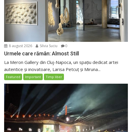
8 august 2026
Silvia Suciu
0
Urmele care rămân: Almost Still
La Meron Gallery din Cluj-Napoca, un spațiu dedicat artei
autentice și inovatoare, Larisa Petcuț și Miruna...
Featured
Important
Timp liber