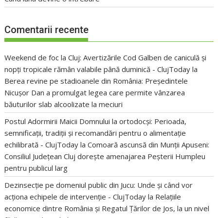
Comentarii recente
Weekend de foc la Cluj: Avertizările Cod Galben de caniculă și
nopți tropicale rămân valabile până duminică - ClujToday
la
Berea revine pe stadioanele din România: Președintele
Nicușor Dan a promulgat legea care permite vânzarea
băuturilor slab alcoolizate la meciuri
Postul Adormirii Maicii Domnului la ortodocși: Perioada,
semnificații, tradiții și recomandări pentru o alimentație
echilibrată - ClujToday
la
Comoară ascunsă din Munții Apuseni:
Consiliul Județean Cluj dorește amenajarea Peșterii Humpleu
pentru publicul larg
Dezinsecție pe domeniul public din Jucu: Unde și când vor
acționa echipele de intervenție - ClujToday
la
Relațiile
economice dintre România și Regatul Țărilor de Jos, la un nivel