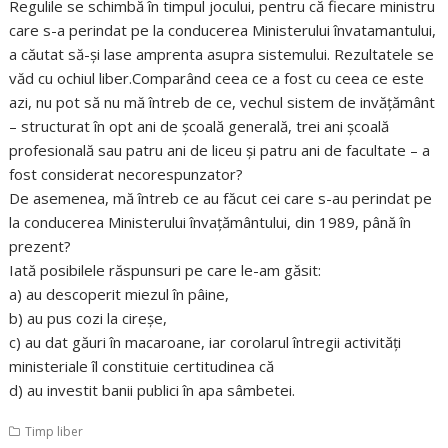
Regulile se schimbă în timpul jocului, pentru că fiecare ministru
care s-a perindat pe la conducerea Ministerului învatamantului,
a căutat să-şi lase amprenta asupra sistemului. Rezultatele se
văd cu ochiul liber.Comparând ceea ce a fost cu ceea ce este
azi, nu pot să nu mă întreb de ce, vechul sistem de invăţământ
– structurat în opt ani de şcoală generală, trei ani şcoală
profesională sau patru ani de liceu şi patru ani de facultate – a
fost considerat necorespunzator?
De asemenea, mă întreb ce au făcut cei care s-au perindat pe
la conducerea Ministerului învaţământului, din 1989, până în
prezent?
Iată posibilele răspunsuri pe care le-am găsit:
a) au descoperit miezul în pâine,
b) au pus cozi la cireşe,
c) au dat găuri în macaroane, iar corolarul întregii activităţi
ministeriale îl constituie certitudinea că
d) au investit banii publici în apa sâmbetei.
Timp liber