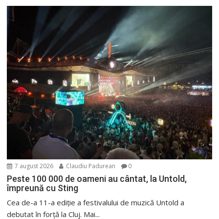
7 august 2026
Claudiu Padurean
0
Peste 100 000 de oameni au cântat, la Untold,
împreună cu Sting
Cea de-a 11-a ediție a festivalului de muzică Untold a
debutat în forță la Cluj. Mai...