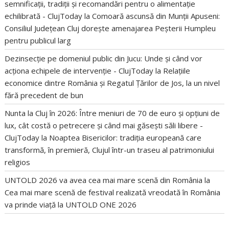
semnificații, tradiții și recomandări pentru o alimentație
echilibrată - ClujToday
la
Comoară ascunsă din Munții Apuseni:
Consiliul Județean Cluj dorește amenajarea Peșterii Humpleu
pentru publicul larg
Dezinsecție pe domeniul public din Jucu: Unde și când vor
acționa echipele de intervenție - ClujToday
la
Relațiile
economice dintre România și Regatul Țărilor de Jos, la un nivel
fără precedent de bun
Nunta la Cluj în 2026: Între meniuri de 70 de euro și opțiuni de
lux, cât costă o petrecere și când mai găsești săli libere -
ClujToday
la
Noaptea Bisericilor: tradiția europeană care
transformă, în premieră, Clujul într-un traseu al patrimoniului
religios
UNTOLD 2026 va avea cea mai mare scenă din România
la
Cea mai mare scenă de festival realizată vreodată în România
va prinde viață la UNTOLD ONE 2026