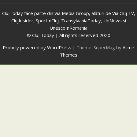
ClujToday face parte din Via Media Group, alături de Via Cluj TV,
ClujInsider, SportInCluj, TransylvaniaToday, UpNews și
UnescoInRomania
© Cluj Today | All rights reserved 2020
Proudly powered by WordPress
|
Theme: SuperMag by
Acme
Themes