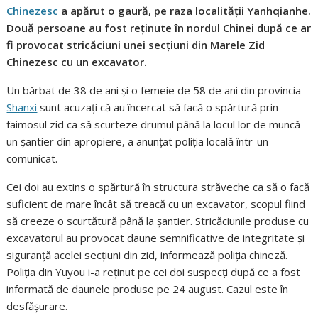
Chinezesc
a apărut o gaură, pe raza localității Yanhqianhe.
Două persoane au fost reținute în nordul Chinei după ce ar
fi provocat stricăciuni unei secțiuni din Marele Zid
Chinezesc cu un excavator.
Un bărbat de 38 de ani și o femeie de 58 de ani din provincia
Shanxi
sunt acuzați că au încercat să facă o spărtură prin
faimosul zid ca să scurteze drumul până la locul lor de muncă –
un șantier din apropiere, a anunțat poliția locală într-un
comunicat.
Cei doi au extins o spărtură în structura străveche ca să o facă
suficient de mare încât să treacă cu un excavator, scopul fiind
să creeze o scurtătură până la șantier. Stricăciunile produse cu
excavatorul au provocat daune semnificative de integritate și
siguranță acelei secțiuni din zid, informează poliția chineză.
Poliția din Yuyou i-a reținut pe cei doi suspecți după ce a fost
informată de daunele produse pe 24 august. Cazul este în
desfășurare.