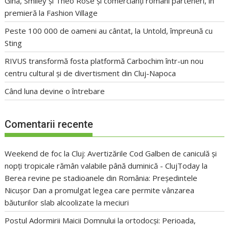
Gina, Smiley și Theo Rose și comercianți români parteneri, în
premieră la Fashion Village
Peste 100 000 de oameni au cântat, la Untold, împreună cu
Sting
RIVUS transformă fosta platformă Carbochim într-un nou
centru cultural și de divertisment din Cluj-Napoca
Când luna devine o întrebare
Comentarii recente
Weekend de foc la Cluj: Avertizările Cod Galben de caniculă și
nopți tropicale rămân valabile până duminică - ClujToday
la
Berea revine pe stadioanele din România: Președintele
Nicușor Dan a promulgat legea care permite vânzarea
băuturilor slab alcoolizate la meciuri
Postul Adormirii Maicii Domnului la ortodocși: Perioada,