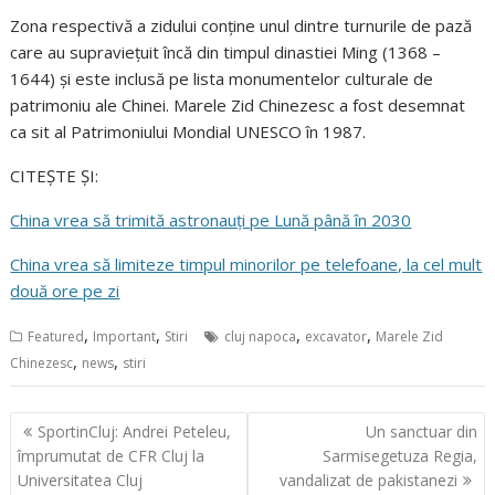
Zona respectivă a zidului conține unul dintre turnurile de pază
care au supraviețuit încă din timpul dinastiei Ming (1368 –
1644) și este inclusă pe lista monumentelor culturale de
patrimoniu ale Chinei. Marele Zid Chinezesc a fost desemnat
ca sit al Patrimoniului Mondial UNESCO în 1987.
CITEȘTE ȘI:
China vrea să trimită astronauți pe Lună până în 2030
China vrea să limiteze timpul minorilor pe telefoane, la cel mult
două ore pe zi
,
,
,
,
Featured
Important
Stiri
cluj napoca
excavator
Marele Zid
,
,
Chinezesc
news
stiri
Navigare
SportinCluj: Andrei Peteleu,
Un sanctuar din
în
împrumutat de CFR Cluj la
Sarmisegetuza Regia,
articole
Universitatea Cluj
vandalizat de pakistanezi