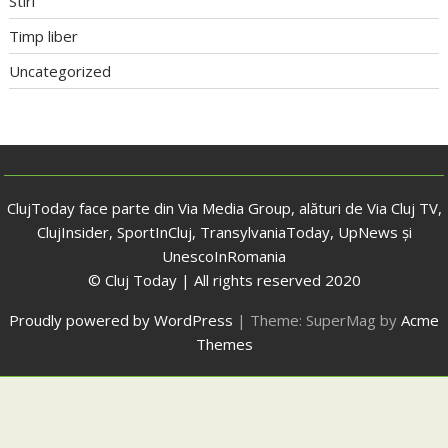
Stiri
Timp liber
Uncategorized
ClujToday face parte din Via Media Group, alături de Via Cluj TV,
ClujInsider, SportInCluj, TransylvaniaToday, UpNews și
UnescoInRomania
© Cluj Today | All rights reserved 2020
Proudly powered by WordPress
|
Theme: SuperMag by
Acme
Themes