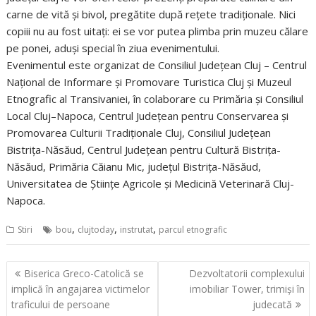
carne de vită și bivol, pregătite după rețete tradiționale. Nici
copiii nu au fost uitați: ei se vor putea plimba prin muzeu călare
pe ponei, aduși special în ziua evenimentului.
Evenimentul este organizat de Consiliul Județean Cluj – Centrul
Național de Informare și Promovare Turistica Cluj și Muzeul
Etnografic al Transivaniei, în colaborare cu Primăria și Consiliul
Local Cluj–Napoca, Centrul Județean pentru Conservarea și
Promovarea Culturii Tradiționale Cluj, Consiliul Județean
Bistrița-Năsăud, Centrul Județean pentru Cultură Bistrița-
Năsăud, Primăria Căianu Mic, judeţul Bistrița-Năsăud,
Universitatea de Științe Agricole și Medicină Veterinară Cluj-
Napoca.
,
,
,
Stiri
bou
clujtoday
instrutat
parcul etnografic
Navigare
Biserica Greco-Catolică se
Dezvoltatorii complexului
în
implică în angajarea victimelor
imobiliar Tower, trimişi în
articole
traficului de persoane
judecată