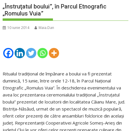
„Înstruţatul boului”, în Parcul Etnografic
„Romulus Vuia”
10 iunie 2014
Maia.Dan
Ritualul tradițional de împănare a boului va fi prezentat
duminică, 15 iunie, între orele 12-18, în Parcul Național
Etnografic „Romulus Vuia”. În deschiderea evenimentului va
avea loc prezentarea ceremonialului tradiţional „Înstruţatul
boului” prezentat de locuitorii din localitatea Căianu Mare, jud.
Bistrița-Năsăud, urmat de un spectacol de muzică populară,
oferit celor prezenți de către ansambluri folclorice din acelaşi
județ. Reprezentanții Cooperativei Agricole Someș-Arieș din
judeţul Cluj le vor oferi celor prezenți preparate culinare din