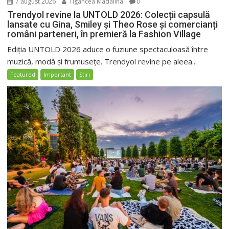
7 august 2026
Tigancea Madalina
0
Trendyol revine la UNTOLD 2026: Colecții capsulă
lansate cu Gina, Smiley și Theo Rose și comercianți
români parteneri, în premieră la Fashion Village
Ediția UNTOLD 2026 aduce o fuziune spectaculoasă între
muzică, modă și frumusețe. Trendyol revine pe aleea...
Featured
Important
Stiri