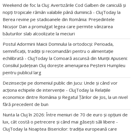
Weekend de foc la Cluj: Avertizările Cod Galben de caniculă și
nopți tropicale rămân valabile până duminică - ClujToday
la
Berea revine pe stadioanele din România: Președintele
Nicușor Dan a promulgat legea care permite vânzarea
băuturilor slab alcoolizate la meciuri
Postul Adormirii Maicii Domnului la ortodocși: Perioada,
semnificații, tradiții și recomandări pentru o alimentație
echilibrată - ClujToday
la
Comoară ascunsă din Munții Apuseni:
Consiliul Județean Cluj dorește amenajarea Peșterii Humpleu
pentru publicul larg
Dezinsecție pe domeniul public din Jucu: Unde și când vor
acționa echipele de intervenție - ClujToday
la
Relațiile
economice dintre România și Regatul Țărilor de Jos, la un nivel
fără precedent de bun
Nunta la Cluj în 2026: Între meniuri de 70 de euro și opțiuni de
lux, cât costă o petrecere și când mai găsești săli libere -
ClujToday
la
Noaptea Bisericilor: tradiția europeană care