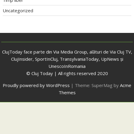
Timp liber
Uncategorized
ClujToday face parte din Via Media Group, alături de Via Cluj TV,
ClujInsider, SportInCluj, TransylvaniaToday, UpNews și
UnescoInRomania
© Cluj Today | All rights reserved 2020
Proudly powered by WordPress
|
Theme: SuperMag by
Acme
Themes