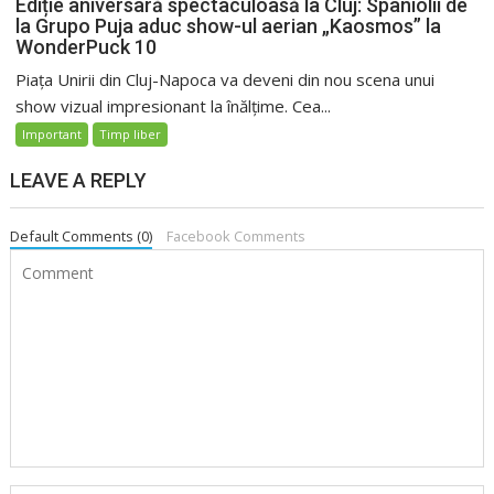
Ediție aniversară spectaculoasă la Cluj: Spaniolii de
la Grupo Puja aduc show-ul aerian „Kaosmos” la
WonderPuck 10
Piața Unirii din Cluj-Napoca va deveni din nou scena unui
show vizual impresionant la înălțime. Cea...
Important
Timp liber
LEAVE A REPLY
Default Comments (0)
Facebook Comments