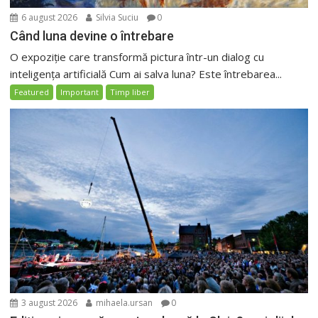
6 august 2026
Silvia Suciu
0
Când luna devine o întrebare
O expoziție care transformă pictura într-un dialog cu
inteligența artificială Cum ai salva luna? Este întrebarea...
Featured
Important
Timp liber
3 august 2026
mihaela.ursan
0