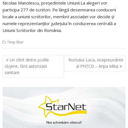
Nicolae Manolescu, preşedintele Uniunii.La alegeri vor
participa 277 de scriitori. Pe lângă desemnarea conducerii
locale a uniunii scriitorilor, membrii asociaţiei vor decide şi
numele reprezentanţilor judeţului în conducerea centrală a
Uniunii Scriitorilor din România.
Timp liber
Navigare
Un sfert dintre şcolile
Romulus Luca, vicepreşedinte
în
clujene, fără autorizaţii
al PNŢCD – Aripa Miluţ
articole
sanitare