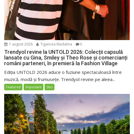
7 august 2026
Tigancea Madalina
0
Trendyol revine la UNTOLD 2026: Colecții capsulă
lansate cu Gina, Smiley și Theo Rose și comercianți
români parteneri, în premieră la Fashion Village
Ediția UNTOLD 2026 aduce o fuziune spectaculoasă între
muzică, modă și frumusețe. Trendyol revine pe aleea...
Featured
Important
Stiri