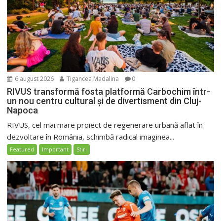
6 august 2026
Tigancea Madalina
0
RIVUS transformă fosta platformă Carbochim într-
un nou centru cultural și de divertisment din Cluj-
Napoca
RIVUS, cel mai mare proiect de regenerare urbană aflat în
dezvoltare în România, schimbă radical imaginea...
Featured
Important
Stiri