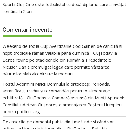
SportinCluj: Cine este fotbalistul cu două diplome care a învățat
româna la 2 ani
Comentarii recente
Weekend de foc la Cluj: Avertizările Cod Galben de caniculă și
nopți tropicale rămân valabile până duminică - ClujToday
la
Berea revine pe stadioanele din România: Președintele
Nicușor Dan a promulgat legea care permite vânzarea
băuturilor slab alcoolizate la meciuri
Postul Adormirii Maicii Domnului la ortodocși: Perioada,
semnificații, tradiții și recomandări pentru o alimentație
echilibrată - ClujToday
la
Comoară ascunsă din Munții Apuseni:
Consiliul Județean Cluj dorește amenajarea Peșterii Humpleu
pentru publicul larg
Dezinsecție pe domeniul public din Jucu: Unde și când vor
acționa echipele de intervenție - ClujToday
la
Relațiile