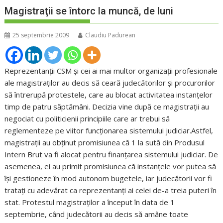
Magistraţii se întorc la muncă, de luni
25 septembrie 2009
Claudiu Padurean
Reprezentanţii CSM şi cei ai mai multor organizaţii profesionale
ale magistraţilor au decis să ceară judecătorilor şi procurorilor
să întrerupă protestele, care au blocat activitatea instanţelor
timp de patru săptămâni. Decizia vine după ce magistraţii au
negociat cu politicienii principiile care ar trebui să
reglementeze pe viitor funcţionarea sistemului judiciar.Astfel,
magistraţii au obţinut promisiunea că 1 la sută din Produsul
Intern Brut va fi alocat pentru finanţarea sistemului judiciar. De
asemenea, ei au primit promisiunea că instanţele vor putea să
îşi gestioneze în mod autonom bugetele, iar judecătorii vor fi
trataţi cu adevărat ca reprezentanţi ai celei de-a treia puteri în
stat. Protestul magistraţilor a început în data de 1
septembrie, când judecătorii au decis să amâne toate