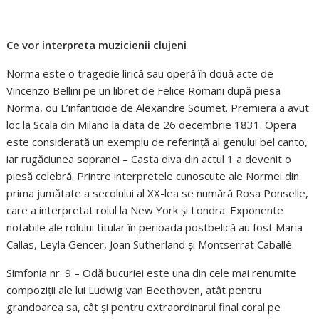
Ce vor interpreta muzicienii clujeni
Norma este o tragedie lirică sau operă în două acte de
Vincenzo Bellini pe un libret de Felice Romani după piesa
Norma, ou L’infanticide de Alexandre Soumet. Premiera a avut
loc la Scala din Milano la data de 26 decembrie 1831. Opera
este considerată un exemplu de referință al genului bel canto,
iar rugăciunea sopranei – Casta diva din actul 1 a devenit o
piesă celebră. Printre interpretele cunoscute ale Normei din
prima jumătate a secolului al XX-lea se numără Rosa Ponselle,
care a interpretat rolul la New York și Londra. Exponente
notabile ale rolului titular în perioada postbelică au fost Maria
Callas, Leyla Gencer, Joan Sutherland și Montserrat Caballé.
Simfonia nr. 9 – Odă bucuriei este una din cele mai renumite
compoziții ale lui Ludwig van Beethoven, atât pentru
grandoarea sa, cât și pentru extraordinarul final coral pe