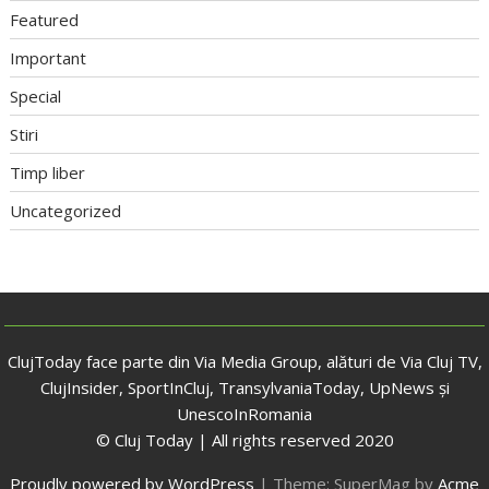
Featured
Important
Special
Stiri
Timp liber
Uncategorized
ClujToday face parte din Via Media Group, alături de Via Cluj TV,
ClujInsider, SportInCluj, TransylvaniaToday, UpNews și
UnescoInRomania
© Cluj Today | All rights reserved 2020
Proudly powered by WordPress
|
Theme: SuperMag by
Acme