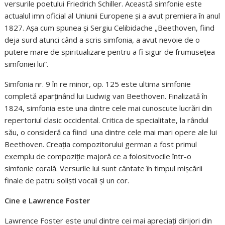
versurile poetului Friedrich Schiller. Această simfonie este
actualul imn oficial al Uniunii Europene și a avut premiera în anul
1827. Așa cum spunea și Sergiu Celibidache „Beethoven, fiind
deja surd atunci când a scris simfonia, a avut nevoie de o
putere mare de spiritualizare pentru a fi sigur de frumusețea
simfoniei lui”.
Simfonia nr. 9 în re minor, op. 125 este ultima simfonie
completă aparținând lui Ludwig van Beethoven. Finalizată în
1824, simfonia este una dintre cele mai cunoscute lucrări din
repertoriul clasic occidental. Critica de specialitate, la rândul
său, o consideră ca fiind
una dintre cele mai mari opere ale lui
Beethoven. Creația compozitorului german a fost primul
exemplu de compoziție majoră ce a folositvocile într-o
simfonie corală. Versurile lui sunt cântate în timpul mișcării
finale de patru soliști vocali și un cor.
Cine e Lawrence Foster
Lawrence Foster este unul dintre cei mai apreciați dirijori din