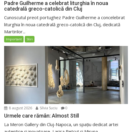
Padre Guilherme a celebrat liturghia în noua
catedrală greco-catolică din Cluj
Cunoscutul preot portughez Padre Guilherme a concelebrat
liturghia în noua catedrală greco-catolică din Cluj, dedicată
Martirilor...
Important
Stiri
8 august 2026
Silvia Suciu
0
Urmele care rămân: Almost Still
La Meron Gallery din Cluj-Napoca, un spațiu dedicat artei
autentice și inovatoare, Larisa Petcuț și Miruna...