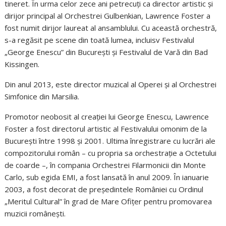
tineret. În urma celor zece ani petrecuți ca director artistic şi
dirijor principal al Orchestrei Gulbenkian, Lawrence Foster a
fost numit dirijor laureat al ansamblului. Cu această orchestră,
s-a regăsit pe scene din toată lumea, incluisv Festivalul
„George Enescu” din București şi Festivalul de Vară din Bad
Kissingen.
Din anul 2013, este director muzical al Operei şi al Orchestrei
Simfonice din Marsilia.
Promotor neobosit al creației lui George Enescu, Lawrence
Foster a fost directorul artistic al Festivalului omonim de la
București între 1998 şi 2001. Ultima înregistrare cu lucrări ale
compozitorului român – cu propria sa orchestrație a Octetului
de coarde –, în compania Orchestrei Filarmonicii din Monte
Carlo, sub egida EMI, a fost lansată în anul 2009. În ianuarie
2003, a fost decorat de președintele României cu Ordinul
„Meritul Cultural” în grad de Mare Ofițer pentru promovarea
muzicii românești.