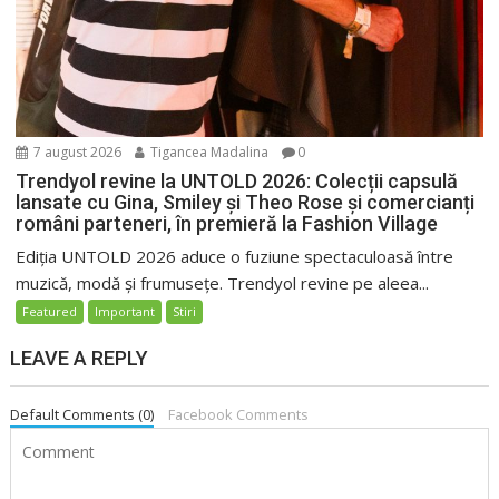
7 august 2026
Tigancea Madalina
0
Trendyol revine la UNTOLD 2026: Colecții capsulă
lansate cu Gina, Smiley și Theo Rose și comercianți
români parteneri, în premieră la Fashion Village
Ediția UNTOLD 2026 aduce o fuziune spectaculoasă între
muzică, modă și frumusețe. Trendyol revine pe aleea...
Featured
Important
Stiri
LEAVE A REPLY
Default Comments (0)
Facebook Comments