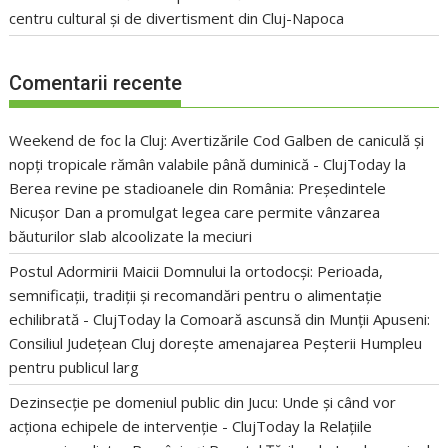
centru cultural și de divertisment din Cluj-Napoca
Comentarii recente
Weekend de foc la Cluj: Avertizările Cod Galben de caniculă și
nopți tropicale rămân valabile până duminică - ClujToday
la
Berea revine pe stadioanele din România: Președintele
Nicușor Dan a promulgat legea care permite vânzarea
băuturilor slab alcoolizate la meciuri
Postul Adormirii Maicii Domnului la ortodocși: Perioada,
semnificații, tradiții și recomandări pentru o alimentație
echilibrată - ClujToday
la
Comoară ascunsă din Munții Apuseni:
Consiliul Județean Cluj dorește amenajarea Peșterii Humpleu
pentru publicul larg
Dezinsecție pe domeniul public din Jucu: Unde și când vor
acționa echipele de intervenție - ClujToday
la
Relațiile