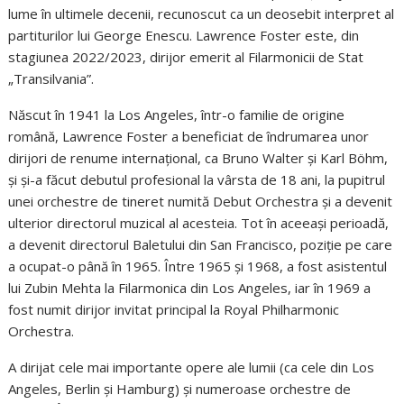
lume în ultimele decenii, recunoscut ca un deosebit interpret al
partiturilor lui George Enescu. Lawrence Foster este, din
stagiunea 2022/2023, dirijor emerit al Filarmonicii de Stat
„Transilvania”.
Născut în 1941 la Los Angeles, într-o familie de origine
română, Lawrence Foster a beneficiat de îndrumarea unor
dirijori de renume internațional, ca Bruno Walter și Karl Böhm,
și și-a făcut debutul profesional la vârsta de 18 ani, la pupitrul
unei orchestre de tineret numită Debut Orchestra și a devenit
ulterior directorul muzical al acesteia. Tot în aceeași perioadă,
a devenit directorul Baletului din San Francisco, poziție pe care
a ocupat-o până în 1965. Între 1965 şi 1968, a fost asistentul
lui Zubin Mehta la Filarmonica din Los Angeles,
iar în 1969 a
fost numit dirijor invitat principal la Royal
Philharmonic
Orchestra.
A dirijat cele mai importante opere ale lumii (ca cele din Los
Angeles, Berlin şi Hamburg) şi numeroase orchestre de