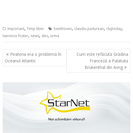
,
,
,
,
Important
Timp liber
beethoven
claudiu padurean
clujtoday
,
,
,
laerence foster
news
stiri
urma
Navigare
Pirateria era o problemă în
Cum este refăcută Grădina
în
Oceanul Atlantic
Franceză a Palatului
articole
Brukenthal din Avrig