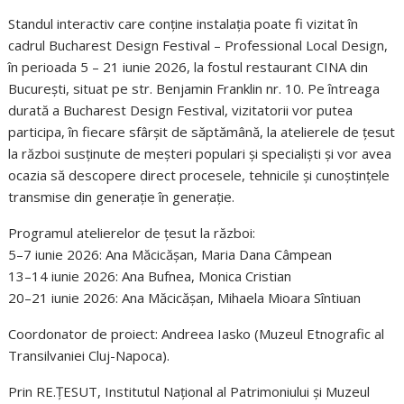
Standul interactiv care conține instalația poate fi vizitat în
cadrul Bucharest Design Festival – Professional Local Design,
în perioada 5 – 21 iunie 2026, la fostul restaurant CINA din
București, situat pe str. Benjamin Franklin nr. 10. Pe întreaga
durată a Bucharest Design Festival, vizitatorii vor putea
participa, în fiecare sfârșit de săptămână, la atelierele de țesut
la război susținute de meșteri populari și specialiști și vor avea
ocazia să descopere direct procesele, tehnicile și cunoștințele
transmise din generație în generație.
Programul atelierelor de țesut la război:
5–7 iunie 2026: Ana Măcicășan, Maria Dana Câmpean
13–14 iunie 2026: Ana Bufnea, Monica Cristian
20–21 iunie 2026: Ana Măcicășan, Mihaela Mioara Sîntiuan
Coordonator de proiect: Andreea Iasko (Muzeul Etnografic al
Transilvaniei Cluj-Napoca).
Prin RE.ȚESUT, Institutul Național al Patrimoniului și Muzeul