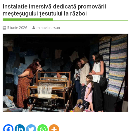
Instalație imersivă dedicată promovării
meșteșugului țesutului la război
5 iunie 2026
mihaela.ursan