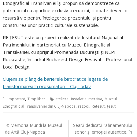
Etnografic al Transilvaniei își propun să demonstreze că
patrimoniul nu aparține exclusiv trecutului, ci poate deveni o
resursă vie pentru înțelegerea prezentului și pentru
construirea unor practici culturale sustenabile.
RE.ȚESUT este un proiect realizat de Institutul Național al
Patrimoniului, în parteneriat cu Muzeul Etnografic al
Transilvaniei, cu sprijinul Promenada București și NEPI
Rockcastle, în cadrul Bucharest Design Festival – Professional
Local Design.
Clujenii se plâng de barierele birocratice legate de
transformarea în prosumatori – ClujToday
,
,
,
Important
Timp liber
ateliere
instalatie imersiva
Muzeul
,
,
,
Etnografic al Transilvaniei din Cluj-Napoca
razboi
Retesut
ţesut
Navigare
Memoria Mundi la Muzeul
Seară dedicată rafinamentului
în
de Artă Cluj-Napoca
sonor și emoției autentice, în