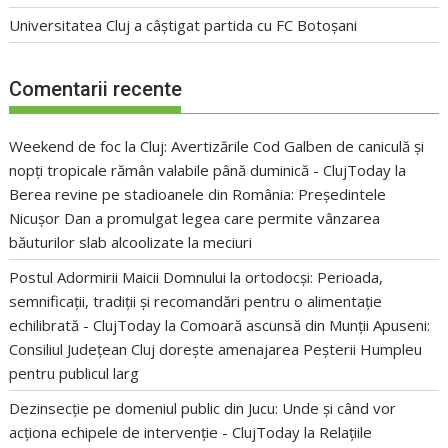
Universitatea Cluj a câștigat partida cu FC Botoșani
Comentarii recente
Weekend de foc la Cluj: Avertizările Cod Galben de caniculă și
nopți tropicale rămân valabile până duminică - ClujToday
la
Berea revine pe stadioanele din România: Președintele
Nicușor Dan a promulgat legea care permite vânzarea
băuturilor slab alcoolizate la meciuri
Postul Adormirii Maicii Domnului la ortodocși: Perioada,
semnificații, tradiții și recomandări pentru o alimentație
echilibrată - ClujToday
la
Comoară ascunsă din Munții Apuseni:
Consiliul Județean Cluj dorește amenajarea Peșterii Humpleu
pentru publicul larg
Dezinsecție pe domeniul public din Jucu: Unde și când vor
acționa echipele de intervenție - ClujToday
la
Relațiile