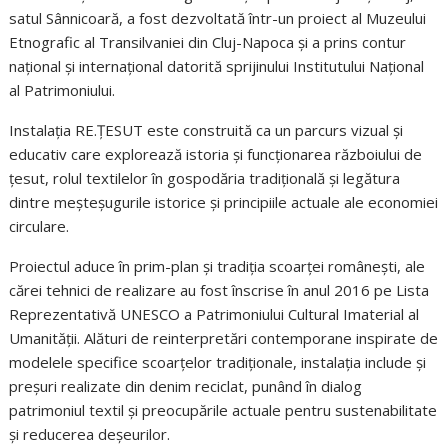
satul Sânnicoară, a fost dezvoltată într-un proiect al Muzeului
Etnografic al Transilvaniei din Cluj-Napoca și a prins contur
național și internațional datorită sprijinului Institutului Național
al Patrimoniului.
Instalația RE.ȚESUT este construită ca un parcurs vizual și
educativ care explorează istoria și funcționarea războiului de
țesut, rolul textilelor în gospodăria tradițională și legătura
dintre meșteșugurile istorice și principiile actuale ale economiei
circulare.
Proiectul aduce în prim-plan și tradiția scoarței românești, ale
cărei tehnici de realizare au fost înscrise în anul 2016 pe Lista
Reprezentativă UNESCO a Patrimoniului Cultural Imaterial al
Umanității. Alături de reinterpretări contemporane inspirate de
modelele specifice scoarțelor tradiționale, instalația include și
preșuri realizate din denim reciclat, punând în dialog
patrimoniul textil și preocupările actuale pentru sustenabilitate
și reducerea deșeurilor.