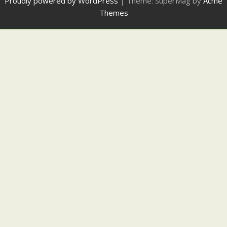
Proudly powered by WordPress
|
Theme: SuperMag by
Acme
Themes