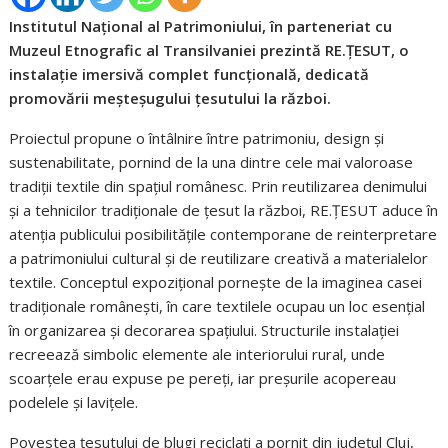
Institutul Național al Patrimoniului, în parteneriat cu
Muzeul Etnografic al Transilvaniei prezintă RE.ȚESUT, o
instalație imersivă complet funcțională, dedicată
promovării meșteșugului țesutului la război.
Proiectul propune o întâlnire între patrimoniu, design și
sustenabilitate, pornind de la una dintre cele mai valoroase
tradiții textile din spațiul românesc. Prin reutilizarea denimului
și a tehnicilor tradiționale de țesut la război, RE.ȚESUT aduce în
atenția publicului posibilitățile contemporane de reinterpretare
a patrimoniului cultural și de reutilizare creativă a materialelor
textile. Conceptul expozițional pornește de la imaginea casei
tradiționale românești, în care textilele ocupau un loc esențial
în organizarea și decorarea spațiului. Structurile instalației
recreează simbolic elemente ale interiorului rural, unde
scoarțele erau expuse pe pereți, iar preșurile acopereau
podelele și lavițele.
Povestea țesutului de blugi reciclați a pornit din județul Cluj,