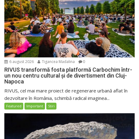
6 august 2026
Tigancea Madalina
0
RIVUS transformă fosta platformă Carbochim într-
un nou centru cultural și de divertisment din Cluj-
Napoca
RIVUS, cel mai mare proiect de regenerare urbană aflat în
dezvoltare în România, schimbă radical imaginea...
Featured
Important
Stiri