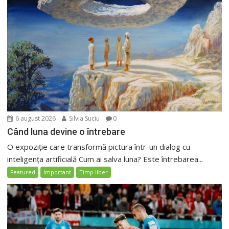
6 august 2026
Silvia Suciu
0
Când luna devine o întrebare
O expoziție care transformă pictura într-un dialog cu
inteligența artificială Cum ai salva luna? Este întrebarea...
Featured
Important
Timp liber