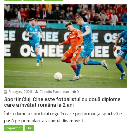
5 august 2026
Claudiu Padurean
0
SportinCluj: Cine este fotbalistul cu două diplome
care a învățat româna la 2 ani
Într-o lume a sportului rege în care performanța sportivă e
pusă pe prim plan, atacantul dinamovist...
Important
Stiri