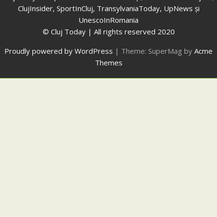
ClujInsider, SportInCluj, TransylvaniaToday, UpNews și
UnescoInRomania
© Cluj Today | All rights reserved 2020
Proudly powered by WordPress
|
Theme: SuperMag by
Acme
Themes