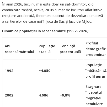
În anul 2026, Jucu nu mai este doar un sat-dormitor, ci o
comunitate tânără, activă, cu un număr de locuitori aflat într-o
creștere accelerată, fenomen susținut de dezvoltarea masivă
a cartierelor de case noi în Jucu de Sus și Jucu de Mijloc.
Dinamica populației la recensăminte (1992–2026):
Profilul
Anul
Populație
Tendință
demografic
recensământului
stabilă
procentuală
predominan
Populație
1992
~4.050
–
îmbătrânită
profil agrar
Stagnare,
începutul
2002
4.086
+0,8%
migrației
pendulare