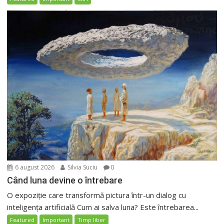
6 august 2026
Silvia Suciu
0
Când luna devine o întrebare
O expoziție care transformă pictura într-un dialog cu
inteligența artificială Cum ai salva luna? Este întrebarea...
Featured
Important
Timp liber