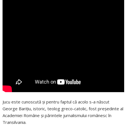
Jucu este cunoscută și pentru faptul că acolo s-a născut
George Barițiu, istoric, teolog greco-catolic, fost președinte al
Academiei Române și părintele jurnalismului românesc în
Transilvania.