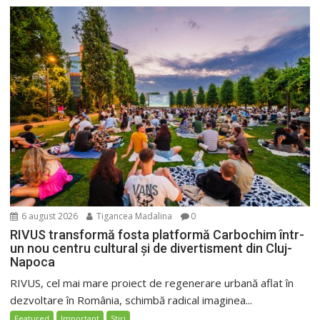
6 august 2026
Tigancea Madalina
0
RIVUS transformă fosta platformă Carbochim într-
un nou centru cultural și de divertisment din Cluj-
Napoca
RIVUS, cel mai mare proiect de regenerare urbană aflat în
dezvoltare în România, schimbă radical imaginea...
Featured
Important
Stiri