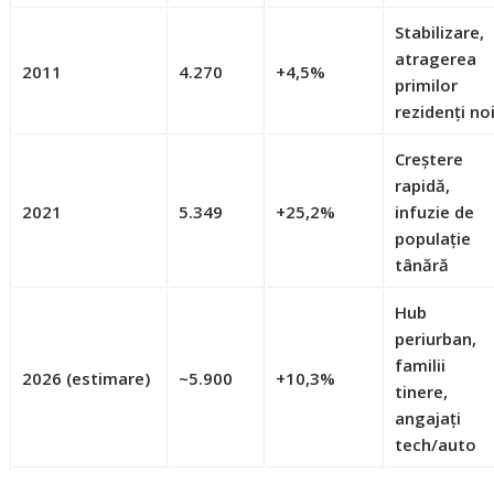
Stabilizare,
atragerea
2011
4.270
+4,5%
primilor
rezidenți no
Creștere
rapidă,
2021
5.349
+25,2%
infuzie de
populație
tânără
Hub
periurban,
familii
2026 (estimare)
~5.900
+10,3%
tinere,
angajați
tech/auto