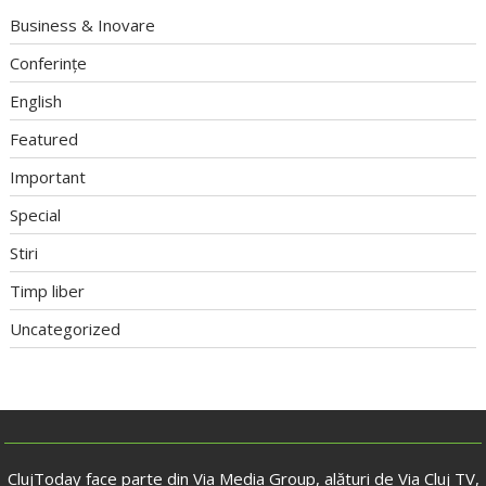
Business & Inovare
Conferințe
English
Featured
Important
Special
Stiri
Timp liber
Uncategorized
ClujToday face parte din Via Media Group, alături de Via Cluj TV,