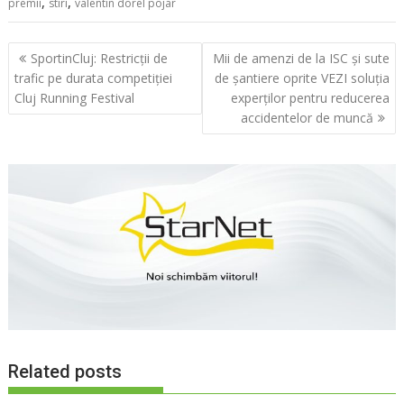
,
,
premii
stiri
valentin dorel pojar
Navigare
SportinCluj: Restricții de
Mii de amenzi de la ISC și sute
în
trafic pe durata competiției
de șantiere oprite VEZI soluția
articole
Cluj Running Festival
experților pentru reducerea
accidentelor de muncă
Related posts