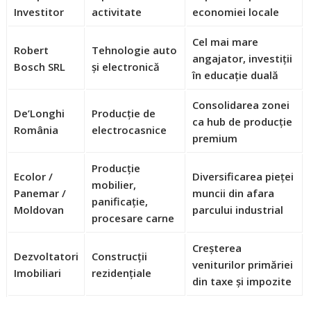
Investitor
activitate
economiei locale
Cel mai mare
Robert
Tehnologie auto
angajator, investiții
Bosch SRL
și electronică
în educație duală
Consolidarea zonei
De’Longhi
Producție de
ca hub de producție
România
electrocasnice
premium
Producție
Ecolor /
Diversificarea pieței
mobilier,
Panemar /
muncii din afara
panificație,
Moldovan
parcului industrial
procesare carne
Creșterea
Dezvoltatori
Construcții
veniturilor primăriei
Imobiliari
rezidențiale
din taxe și impozite