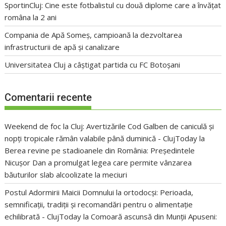
SportinCluj: Cine este fotbalistul cu două diplome care a învățat
româna la 2 ani
Compania de Apă Someș, campioană la dezvoltarea
infrastructurii de apă și canalizare
Universitatea Cluj a câștigat partida cu FC Botoșani
Comentarii recente
Weekend de foc la Cluj: Avertizările Cod Galben de caniculă și
nopți tropicale rămân valabile până duminică - ClujToday
la
Berea revine pe stadioanele din România: Președintele
Nicușor Dan a promulgat legea care permite vânzarea
băuturilor slab alcoolizate la meciuri
Postul Adormirii Maicii Domnului la ortodocși: Perioada,
semnificații, tradiții și recomandări pentru o alimentație
echilibrată - ClujToday
la
Comoară ascunsă din Munții Apuseni: