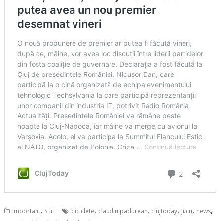
,
,
,
,
,
,
Important
Stiri
biciclete
claudiu padurean
clujtoday
Jucu
news