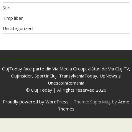
Stiri
Timp liber
Uncategorized
ClujToday face parte din Via Media Group, alături de Via Cluj TV,
ClujInsider, SportInCluj, TransylvaniaToday, UpNews și
UnescoInRomania
© Cluj Today | All rights reserved 2020
Proudly powered by WordPress
|
Theme: SuperMag by
Acme
Themes