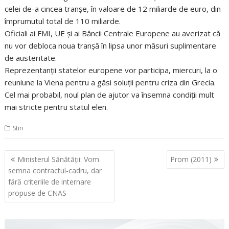
celei de-a cincea tranşe, în valoare de 12 miliarde de euro, din
împrumutul total de 110 miliarde.
Oficiali ai FMI, UE şi ai Băncii Centrale Europene au averizat că
nu vor debloca noua tranşă în lipsa unor măsuri suplimentare
de austeritate.
Reprezentanţii statelor europene vor participa, miercuri, la o
reuniune la Viena pentru a găsi soluţii pentru criza din Grecia.
Cel mai probabil, noul plan de ajutor va însemna condiţii mult
mai stricte pentru statul elen.
Stiri
Navigare
Ministerul Sănătăţii: Vom
Prom (2011)
în
semna contractul-cadru, dar
articole
fără criteriile de internare
propuse de CNAS