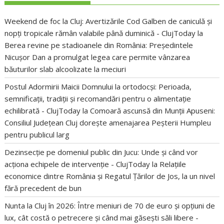
Weekend de foc la Cluj: Avertizările Cod Galben de caniculă și
nopți tropicale rămân valabile până duminică - ClujToday
la
Berea revine pe stadioanele din România: Președintele
Nicușor Dan a promulgat legea care permite vânzarea
băuturilor slab alcoolizate la meciuri
Postul Adormirii Maicii Domnului la ortodocși: Perioada,
semnificații, tradiții și recomandări pentru o alimentație
echilibrată - ClujToday
la
Comoară ascunsă din Munții Apuseni:
Consiliul Județean Cluj dorește amenajarea Peșterii Humpleu
pentru publicul larg
Dezinsecție pe domeniul public din Jucu: Unde și când vor
acționa echipele de intervenție - ClujToday
la
Relațiile
economice dintre România și Regatul Țărilor de Jos, la un nivel
fără precedent de bun
Nunta la Cluj în 2026: Între meniuri de 70 de euro și opțiuni de
lux, cât costă o petrecere și când mai găsești săli libere -