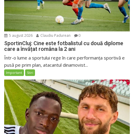
5 august 2026
Claudiu Padurean
0
SportinCluj: Cine este fotbalistul cu două diplome
care a învățat româna la 2 ani
Într-o lume a sportului rege în care performanța sportivă e
pusă pe prim plan, atacantul dinamovist...
Important
Stiri