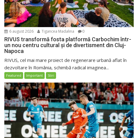
6 august 2026
Tigancea Madalina
0
RIVUS transformă fosta platformă Carbochim într-
un nou centru cultural și de divertisment din Cluj-
Napoca
RIVUS, cel mai mare proiect de regenerare urbană aflat în
dezvoltare în România, schimbă radical imaginea...
Featured
Important
Stiri