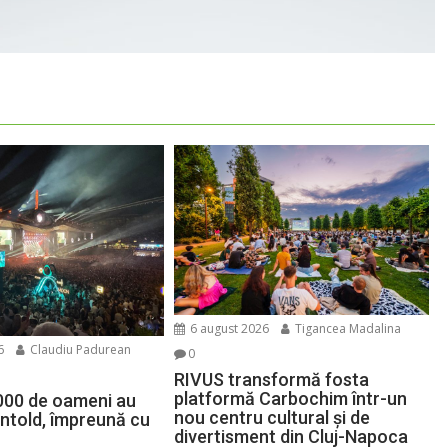
6 august 2026
Tigancea Madalina
6
Claudiu Padurean
0
RIVUS transformă fosta
platformă Carbochim într-un
000 de oameni au
nou centru cultural și de
Untold, împreună cu
divertisment din Cluj-Napoca