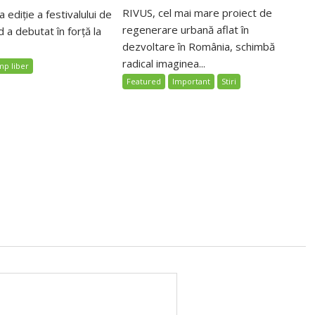
RIVUS, cel mai mare proiect de
 ediție a festivalului de
regenerare urbană aflat în
 a debutat în forță la
dezvoltare în România, schimbă
radical imaginea...
mp liber
Featured
Important
Stiri