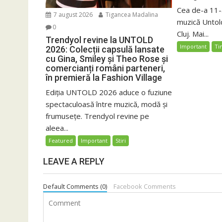
Cea de-a 11-a
7 august 2026
Tigancea Madalina
muzică Untold
0
Cluj. Mai...
Trendyol revine la UNTOLD
Important
Ti
2026: Colecții capsulă lansate
cu Gina, Smiley și Theo Rose și
comercianți români parteneri,
în premieră la Fashion Village
Ediția UNTOLD 2026 aduce o fuziune
spectaculoasă între muzică, modă și
frumusețe. Trendyol revine pe
aleea...
Featured
Important
Stiri
LEAVE A REPLY
Default Comments (0)
Facebook Comments