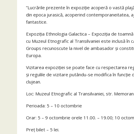
”Lucrările prezente în expoziție acoperă o vastă plaj
din epoca jurasică, acoperind contemporaneitatea, aj
fantastice.
Expoziția Ethnologia Galactica – Expoziția de toamnă
cu Muzeul Etnografic al Transilvaniei este inclusă în
Groups recunoscute la nivel de ambasador și constitu
Europa.
Vizitarea expoziției se poate face cu respectarea reg
și regulile de vizitare putându-se modifica în funcți
clujean.
Loc: Muzeul Etnografic al Transilvaniei, str. Memoran
Perioada: 5 – 10 octombrie
Orar: 5 – 9 octombrie orele 11.00. – 19.00; 10 octom
Preț bilet – 5 lei.