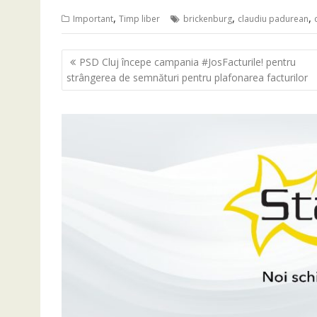
,
,
,
Important
Timp liber
brickenburg
claudiu padurean
Navigare
PSD Cluj începe campania #JosFacturile! pentru
în
strângerea de semnături pentru plafonarea facturilor
articole