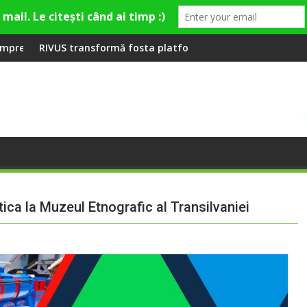
ră la Fashion Village
 fosta platformă Carbochim într-un nou centru cultural și de 
Când luna devine o între
ica la Muzeul Etnografic al Transilvaniei