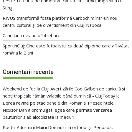
Peste 100 000 de oameni au cântat, la Untold, împreună cu
Sting
RIVUS transformă fosta platformă Carbochim într-un nou
centru cultural și de divertisment din Cluj-Napoca
Când luna devine o întrebare
SportinCluj: Cine este fotbalistul cu două diplome care a învățat
româna la 2 ani
Comentarii recente
Weekend de foc la Cluj: Avertizările Cod Galben de caniculă și
nopți tropicale rămân valabile până duminică - ClujToday
la
Berea revine pe stadioanele din România: Președintele
Nicușor Dan a promulgat legea care permite vânzarea
băuturilor slab alcoolizate la meciuri
Postul Adormirii Maicii Domnului la ortodocși: Perioada,