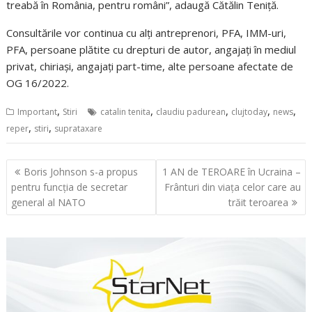
treabă în România, pentru români”, adaugă Cătălin Teniță.
Consultările vor continua cu alți antreprenori, PFA,
IMM-uri,
PFA, persoane plătite cu drepturi de autor, angajați în mediul
privat, chiriași, angajați part-time, alte persoane afectate de
OG 16/2022.
,
,
,
,
,
Important
Stiri
catalin tenita
claudiu padurean
clujtoday
news
,
,
reper
stiri
suprataxare
Navigare
Boris Johnson s-a propus
1 AN de TEROARE în Ucraina –
în
pentru funcția de secretar
Frânturi din viața celor care au
articole
general al NATO
trăit teroarea