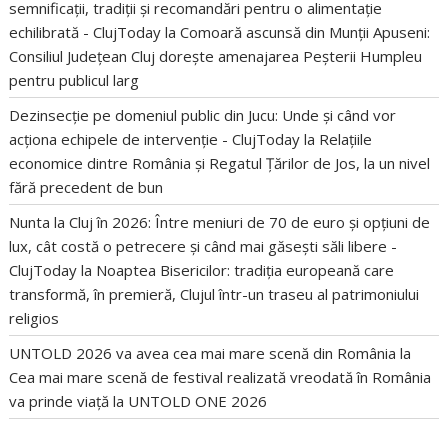
semnificații, tradiții și recomandări pentru o alimentație
echilibrată - ClujToday
la
Comoară ascunsă din Munții Apuseni:
Consiliul Județean Cluj dorește amenajarea Peșterii Humpleu
pentru publicul larg
Dezinsecție pe domeniul public din Jucu: Unde și când vor
acționa echipele de intervenție - ClujToday
la
Relațiile
economice dintre România și Regatul Țărilor de Jos, la un nivel
fără precedent de bun
Nunta la Cluj în 2026: Între meniuri de 70 de euro și opțiuni de
lux, cât costă o petrecere și când mai găsești săli libere -
ClujToday
la
Noaptea Bisericilor: tradiția europeană care
transformă, în premieră, Clujul într-un traseu al patrimoniului
religios
UNTOLD 2026 va avea cea mai mare scenă din România
la
Cea mai mare scenă de festival realizată vreodată în România
va prinde viață la UNTOLD ONE 2026