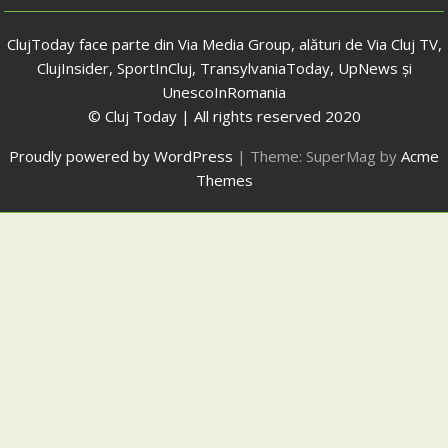
ClujToday face parte din Via Media Group, alături de Via Cluj TV,
ClujInsider, SportInCluj, TransylvaniaToday, UpNews și
UnescoInRomania
© Cluj Today | All rights reserved 2020
Proudly powered by WordPress
|
Theme: SuperMag by
Acme
Themes