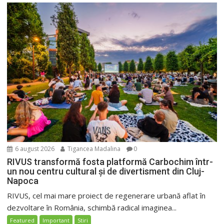
6 august 2026
Tigancea Madalina
0
RIVUS transformă fosta platformă Carbochim într-
un nou centru cultural și de divertisment din Cluj-
Napoca
RIVUS, cel mai mare proiect de regenerare urbană aflat în
dezvoltare în România, schimbă radical imaginea...
Featured
Important
Stiri