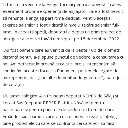
în turism, a venit de la Azuga tocmai pentru a povesti în acest
eveniment propria experiență de angajator care a fost nevoit
să renunțe la angajați part-time dedicați. Pentru aceștia,
taxarea salariilor a fost ridicată la nivelul taxării salariilor full-
time. În această speță, deputatul a depus un prim proiect de
abrogare a acestei taxări nedrepte, pe 15 decembrie 2022.
„Au fost oameni care au venit și de la peste 100 de kilometri
distanță pentru a-și spune punctul de vedere la consultarea cu
noi. Am petrecut împreună circa cinci ore și intenționăm să
continuăm aceste discuții la Parlament pe temele legate de
antreprenori, dar și pe alte domenii unde guvernul își bate joc
de cetățeni.
Mulțumiri colegilor Alin Prunean (deputat REPER de Sălaj) și
Lorant Sas (deputat REPER Bistrița-Năsăud) pentru
participare și pentru punctele de vedere extrem de clare.
Amândoi sunt oameni care vin din economia reală și înțeleg
bine problemele cu care se confruntă cei care vor să facă