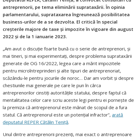
antreprenorii, pe tema eliminării suprataxării. În opinia
parlamentarului, suprataxarea îngreunează posibilitatea
business-urilor de a se dezvolta. El critică în special
creșterile majore de taxe și impozite în vigoare din august
2022 și de la 1 ianuarie 2023.
„Am avut o discuție foarte bună cu o serie de antreprenori, și
mai tineri, și mai experimentați, despre problema suprataxării
generate de OG 16/2022, legea care a mărit impozitele
pentru microîntreprinderi și alte tipuri de antreprenoriat,
scăzându-le pentru jocurile de noroc… Dar am vorbit și despre
chestiunile mai generale pe care le pun în cârca
antreprenorilor cinstiți autoritățile statului, despre faptul că
mentalitatea celor care scriu aceste legi pentru ei pornește de
la premiza că antreprenorul este mânat de scopul de a fura
statul. Că antreprenorul este un potențial infractor”,
arată
deputatul REPER Cătălin Teniță
.
Unul dintre antreprenorii prezenți, mai exact o antreprenoare