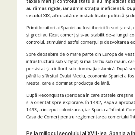
taxele mari și controlul statului au împiedicat de
au rămas rigide, iar administrația ineficientă. D
secolul XIX, afectată de instabilitate politică și 
Primii locuitori ai Spaniei au fost ibericii în sud și est, 
și grecii au făcut comerț și s-au stabilit de-a lungul 
controlul, stimulând astfel comerțul și dezvoltarea e
Spre deosebire de o mare parte din Europa de Vest, 
infrastructură sub vizigoți și mai târziu sub mauri, c
persistat și a înflorit sub dominația islamică. După sec
până la sfârșitul Evului Mediu, economia Spaniei a f
Mesta, care a dominat producția de lână.
După Reconquista (perioada în care statele creștine d
s-a orientat spre explorare. În 1492, Papa a aprobat 
1493, a început colonizarea, iar Spania a înființat Cons
Casa de Comerț pentru reglementarea comerțului între
Pe la mijlocul secolului al XVII-lea, Spania a 