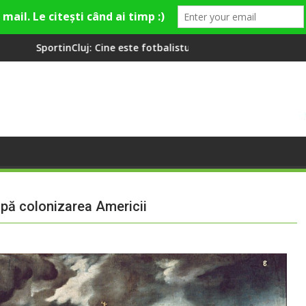
e este fotbalistul cu două diplome care a învățat româna la 2 an
Compania de Apă Someș, c
pă colonizarea Americii