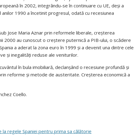
ropeană în 2002, integrându-se în continuare cu UE, deși a
 anilor 1990 a încetinit progresul, odată cu recesiunea
 sub Jose Maria Aznar prin reformele liberale, creșterea
Anii 2000 au cunoscut o creștere puternică a PIB-ului, o scădere
Spania a aderat la zona euro în 1999 și a devenit una dintre cele
e și inegalități reduse ale veniturilor.
cuvântul în bula imobiliară, declanșând o recesiune profundă și
prin reforme și metode de austeritate. Creșterea economică a
anchez Coello.
 la regele Spaniei pentru prima sa călătorie