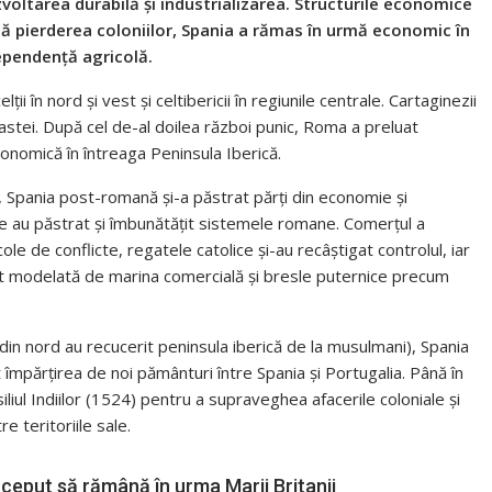
zvoltarea durabilă și industrializarea. Structurile economice
upă pierderea coloniilor, Spania a rămas în urmă economic în
dependență agricolă.
celții în nord și vest și celtibericii în regiunile centrale. Cartaginezii
coastei. După cel de-al doilea război punic, Roma a preluat
conomică în întreaga Peninsula Iberică.
Spania post-romană și-a păstrat părți din economie și
are au păstrat și îmbunătățit sistemele romane. Comerțul a
ole de conflicte, regatele catolice și-au recâștigat controlul, iar
ost modelată de marina comercială și bresle puternice precum
in nord au recucerit peninsula iberică de la musulmani), Spania
împărțirea de noi pământuri între Spania și Portugalia. Până în
iliul Indiilor (1524) pentru a supraveghea afacerile coloniale și
 teritoriile sale.
început să rămână în urma Marii Britanii