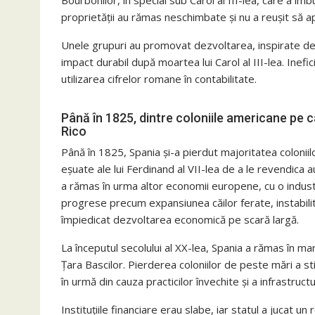
Bourbonilor, în special sub Carol al III-lea, care a îmb
proprietății au rămas neschimbate și nu a reușit să ap
Unele grupuri au promovat dezvoltarea, inspirate de 
impact durabil după moartea lui Carol al III-lea. Inefi
utilizarea cifrelor romane în contabilitate.
Până în 1825, dintre coloniile americane pe c
Rico
Până în 1825, Spania și-a pierdut majoritatea colonii
eșuate ale lui Ferdinand al VII-lea de a le revendica 
a rămas în urma altor economii europene, cu o industria
progrese precum expansiunea căilor ferate, instabilit
împiedicat dezvoltarea economică pe scară largă.
La începutul secolului al XX-lea, Spania a rămas în ma
Țara Bascilor. Pierderea coloniilor de peste mări a sti
în urmă din cauza practicilor învechite și a infrastructu
Instituțiile financiare erau slabe, iar statul a jucat 