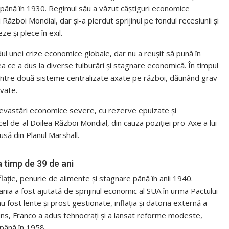
r până în 1930. Regimul său a văzut câștiguri economice
Război Mondial, dar și-a pierdut sprijinul pe fondul recesiunii și
e și plece în exil.
ul unei crize economice globale, dar nu a reușit să pună în
a ce a dus la diverse tulburări și stagnare economică. În timpul
it între două sisteme centralizate axate pe război, dăunând grav
ivate.
 devastări economice severe, cu rezerve epuizate și
 cel de-al Doilea Război Mondial, din cauza poziției pro-Axe a lui
lusă din Planul Marshall.
 timp de 39 de ani
lație, penurie de alimente și stagnare până în anii 1940.
nia a fost ajutată de sprijinul economic al SUA în urma Pactului
fost lente și prost gestionate, inflația și datoria externă a
puns, Franco a adus tehnocrați și a lansat reforme modeste,
 până în 1958.