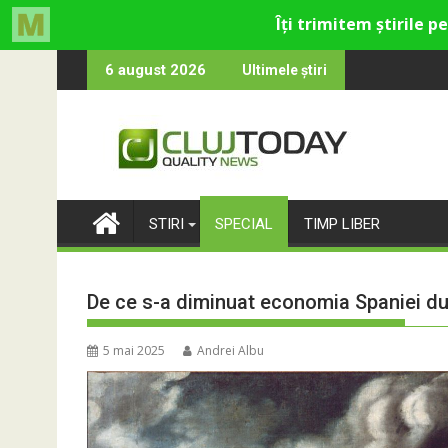
Skip
 cultural și de divertisment din Cluj-Napoca
na devine o întrebare
SportinCluj: Cin
6 august 2026
Ultimele știri
to
content
STIRI
SPECIAL
TIMP LIBER
De ce s-a diminuat economia Spaniei du
5 mai 2025
Andrei Albu