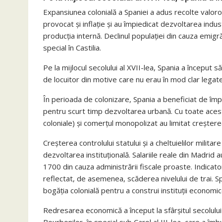
Expansiunea colonială a Spaniei a adus recolte valoro
provocat și inflație și au împiedicat dezvoltarea ind
producția internă. Declinul populației din cauza emigră
special în Castilia.
Pe la mijlocul secolului al XVII-lea, Spania a început 
de locuitor din motive care nu erau în mod clar leg
În perioada de colonizare, Spania a beneficiat de împru
pentru scurt timp dezvoltarea urbană. Cu toate aces
coloniale) și comerțul monopolizat au limitat creșter
Creșterea controlului statului și a cheltuielilor milita
dezvoltarea instituțională. Salariile reale din Madrid
1700 din cauza administrării fiscale proaste. Indicato
reflectat, de asemenea, scăderea nivelului de trai. S
bogăția colonială pentru a construi instituții economic
Redresarea economică a început la sfârșitul secolului 