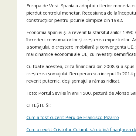
Europa de Vest. Spania a adoptat ulterior moneda eu
pierdut controlul monetar. Recesiunea de la începutul
construcțiilor pentru jocurile olimpice din 1992.
Economia Spaniei și-a revenit la sfârșitul anilor 1990
încrederii consumatorilor și creșterea exporturilor. 
a șomajului, o creștere imobiliară și convergența UE. 
mai dinamice economii ale UE, cu investiții semnificativ
Cu toate acestea, criza financiară din 2008 și-a spus 
creșterea șomajului. Recuperarea a început în 2014 
revenit puternic, deși șomajul a rămas ridicat.
Foto: Portul Seviliei în anii 1500, pictură de Alonso S
CITEȘTE ȘI:
Cum a fost cucerit Peru de Francisco Pizarro
Cum a reușit Cristofor Columb să obțină finanțarea de