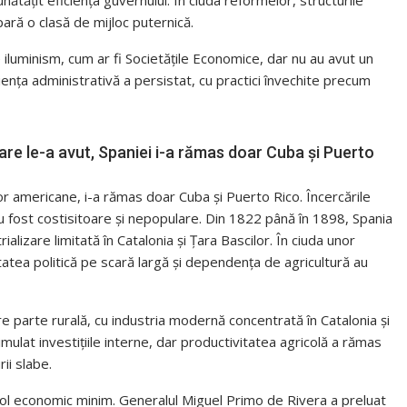
unătățit eficiența guvernului. În ciuda reformelor, structurile
ară o clasă de mijloc puternică.
iluminism, cum ar fi Societățile Economice, dar nu au avut un
ciența administrativă a persistat, cu practici învechite precum
are le-a avut, Spaniei i-a rămas doar Cuba și Puerto
lor americane, i-a rămas doar Cuba și Puerto Rico. Încercările
au fost costisitoare și nepopulare. Din 1822 până în 1898, Spania
lizare limitată în Catalonia și Țara Bascilor. În ciuda unor
atea politică pe scară largă și dependența de agricultură au
re parte rurală, cu industria modernă concentrată în Catalonia și
mulat investițiile interne, dar productivitatea agricolă a rămas
rii slabe.
un rol economic minim. Generalul Miguel Primo de Rivera a preluat