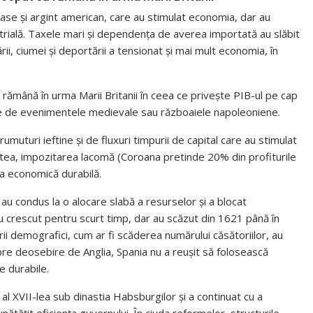
ase și argint american, care au stimulat economia, dar au
ustrială. Taxele mari și dependența de averea importată au slăbit
rii, ciumei și deportării a tensionat și mai mult economia, în
să rămână în urma Marii Britanii în ceea ce privește PIB-ul pe cap
ate de evenimentele medievale sau războaiele napoleoniene.
muturi ieftine și de fluxuri timpurii de capital care au stimulat
tea, impozitarea lacomă (Coroana pretinde 20% din profiturile
ea economică durabilă.
re au condus la o alocare slabă a resurselor și a blocat
 au crescut pentru scurt timp, dar au scăzut din 1621 până în
rii demografici, cum ar fi scăderea numărului căsătoriilor, au
pre deosebire de Anglia, Spania nu a reușit să folosească
e durabile.
al XVII-lea sub dinastia Habsburgilor și a continuat cu a