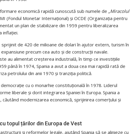
ansformare economică rapidă cunoscută sub numele de
„Miracolul
 FMI (Fondul Monetar Internațional) și OCDE (Organizația pentru
ntat un plan de stabilizare din 1959 pentru liberalizarea
inflației.
it, sprijinit de 420 de milioane de dolari în ajutor extern, turism în
ină expansiune precum cea auto și de construcții navale.
ste au alimentat creșterea industrială, în timp ce investițiile
59 până în 1974, Spania a avut a doua cea mai rapidă rată de
 petrolului din anii 1970 și tranziția politică.
 democrație cu o monarhie constituțională în 1978. Liderul
orme liberale și dorit integrarea Spaniei în Europa. Spania a
 căutând modernizarea economică, sprijinirea comerțului și
cu topul țărilor din Europa de Vest
structurii și reformelor legale, ajutând Spania să se alinieze cu