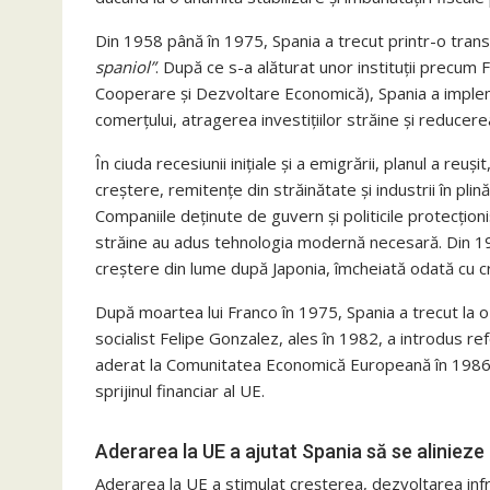
Din 1958 până în 1975, Spania a trecut printr-o tr
spaniol”
. După ce s-a alăturat unor instituții precum
Cooperare și Dezvoltare Economică), Spania a impleme
comerțului, atragerea investițiilor străine și reducerea 
În ciuda recesiunii inițiale și a emigrării, planul a reuș
creștere, remitențe din străinătate și industrii în pl
Companiile deținute de guvern și politicile protecționi
străine au adus tehnologia modernă necesară. Din 19
creștere din lume după Japonia, îmcheiată odată cu criza
După moartea lui Franco în 1975, Spania a trecut la o
socialist Felipe Gonzalez, ales în 1982, a introdus ref
aderat la Comunitatea Economică Europeană în 1986,
sprijinul financiar al UE.
Aderarea la UE a ajutat Spania să se alinieze 
Aderarea la UE a stimulat creșterea, dezvoltarea infra