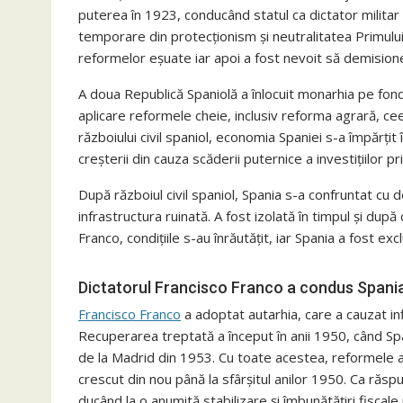
puterea în 1923, conducând statul ca dictator milita
temporare din protecționism și neutralitatea Primului 
reformelor eșuate iar apoi a fost nevoit să demisionez
A doua Republică Spaniolă a înlocuit monarhia pe fond
aplicare reformele cheie, inclusiv reforma agrară, cee
războiului civil spaniol, economia Spaniei s-a împărț
creșterii din cauza scăderii puternice a investițiilor pr
După războiul civil spaniol, Spania s-a confruntat cu
infrastructura ruinată. A fost izolată în timpul și după
Franco, condițiile s-au înrăutățit, iar Spania a fost exc
Dictatorul Francisco Franco a condus Spania
Francisco Franco
a adoptat autarhia, care a cauzat inf
Recuperarea treptată a început în anii 1950, când Spa
de la Madrid din 1953. Cu toate acestea, reformele au 
crescut din nou până la sfârșitul anilor 1950. Ca răs
ducând la o anumită stabilizare și îmbunătățiri fiscale