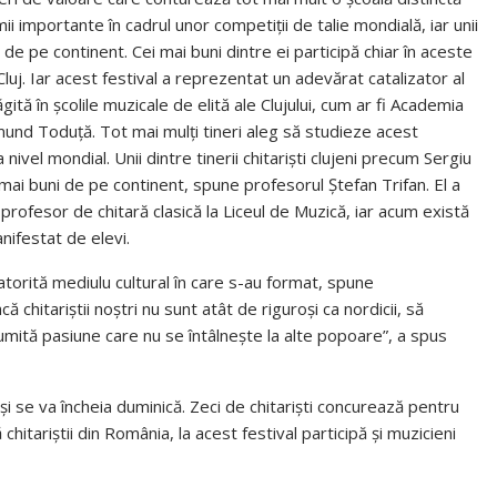
ii importante în cadrul unor competiții de talie mondială, iar unii
i de pe continent. Cei mai buni dintre ei participă chiar în aceste
 Cluj. Iar acest festival a reprezentat un adevărat catalizator al
ită în școlile muzicale de elită ale Clujului, cum ar fi Academia
und Toduță. Tot mai mulți tineri aleg să studieze acest
ivel mondial. Unii dintre tinerii chitariști clujeni precum Sergiu
mai buni de pe continent, spune profesorul Ștefan Trifan. El a
profesor de chitară clasică la Liceul de Muzică, iar acum există
nifestat de elevi.
datorită mediulu cultural în care s-au format, spune
ă chitariștii noștri nu sunt atât de riguroși ca nordicii, să
numită pasiune care nu se întâlnește la alte popoare”, a spus
 și se va încheia duminică. Zeci de chitariști concurează pentru
itariștii din România, la acest festival participă și muzicieni