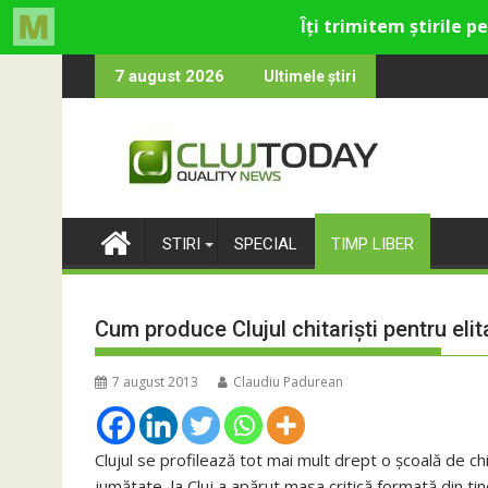
Skip
u cultural și de divertisment din Cluj-Napoca
na devine o întrebare
SportinCluj: Cin
7 august 2026
Ultimele știri
to
content
STIRI
SPECIAL
TIMP LIBER
Cum produce Clujul chitariști pentru eli
7 august 2013
Claudiu Padurean
Clujul se profilează tot mai mult drept o școală de c
jumătate, la Cluj a apărut masa critică formată din ti