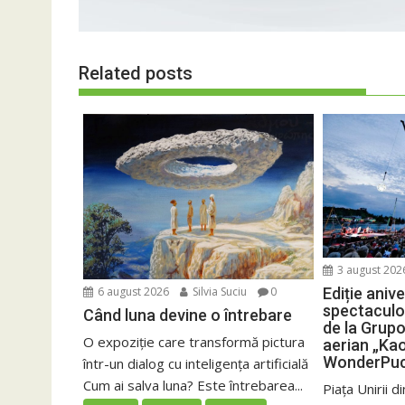
Related posts
3 august 202
Ediție aniv
6 august 2026
Silvia Suciu
0
spectaculoa
Când luna devine o întrebare
de la Grup
O expoziție care transformă pictura
aerian „Ka
WonderPuc
într-un dialog cu inteligența artificială
Cum ai salva luna? Este întrebarea...
Piața Unirii 