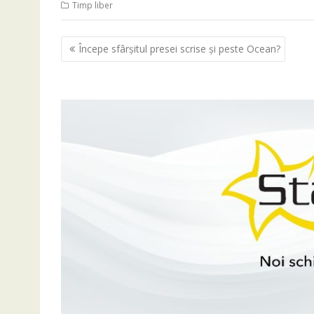
Timp liber
Navigare
Începe sfârşitul presei scrise şi peste Ocean?
în
articole