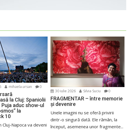
6
mihaela.ursan
0
30 iulie 2026
Silvia Suciu
0
ersară
FRAGMENTAR – între memorie
să la Cluj: Spaniolii
și devenire
o Puja aduc show-ul
osmos” la
Unele imagini nu se oferă privirii
k 10
dintr-o singură dată. Ele rămân, la
din Cluj-Napoca va deveni
început, asemenea unor fragmente...