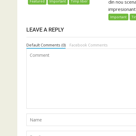
din nou scena
Featured
Important
Timp liber
impresionant l
Important
Ti
LEAVE A REPLY
Default Comments (0)
Facebook Comments