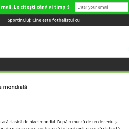
e este fotbalistul cu două diplome care a învățat româna la 2 an
Compania de Apă Someș, 
ta mondială
hitară clasică de nivel mondial. După o muncă de un deceniu și
neri de valoare care conturează tot mai mult o școală distinctă