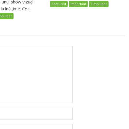
 unui show vizual
Featured
Important
Timp liber
a înălțime. Cea...
mp liber