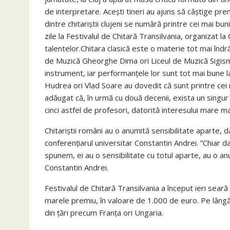
de interpretare. Acești tineri au ajuns să câștige prem
dintre chitariștii clujeni se numără printre cei mai bun
zile la Festivalul de Chitară Transilvania, organizat la
talentelor.Chitara clasică este o materie tot mai îndrăg
de Muzică Gheorghe Dima ori Liceul de Muzică Sigism
instrument, iar performanțele lor sunt tot mai bune la n
Hudrea ori Vlad Soare au dovedit că sunt printre cei 
adăugat că, în urmă cu două decenii, exista un singur 
cinci astfel de profesori, datorită interesului mare ma
Chitariștii români au o anumită sensibilitate aparte, 
conferențiarul universitar Constantin Andrei. ”Chiar dac
spunem, ei au o sensibilitate cu totul aparte, au o a
Constantin Andrei.
Festivalul de Chitară Transilvania a început ieri seară
marele premiu, în valoare de 1.000 de euro. Pe lângă ch
din țări precum Franța ori Ungaria.