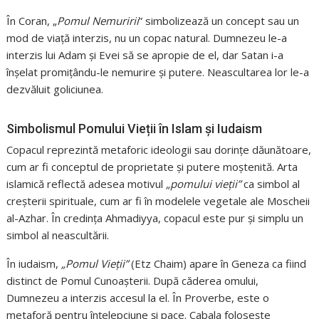
În Coran, „
Pomul Nemuririi
” simbolizează un concept sau un
mod de viață interzis, nu un copac natural. Dumnezeu le-a
interzis lui Adam și Evei să se apropie de el, dar Satan i-a
înșelat promițându-le nemurire și putere. Neascultarea lor le-a
dezvăluit goliciunea.
Simbolismul Pomului Vieții în Islam și Iudaism
Copacul reprezintă metaforic ideologii sau dorințe dăunătoare,
cum ar fi conceptul de proprietate și putere moștenită. Arta
islamică reflectă adesea motivul
„pomului vieții”
ca simbol al
creșterii spirituale, cum ar fi în modelele vegetale ale Moscheii
al-Azhar. În credința Ahmadiyya, copacul este pur și simplu un
simbol al neascultării.
În iudaism,
„Pomul Vieții”
(Etz Chaim) apare în Geneza ca fiind
distinct de Pomul Cunoașterii. După căderea omului,
Dumnezeu a interzis accesul la el. În Proverbe, este o
metaforă pentru înțelepciune și pace. Cabala folosește