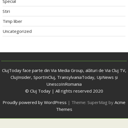
Special
Stiri
Timp liber
Uncategorized
ClujToday face parte din Via Media Group, alături de Via Cluj TV,
ClujInsider, SportInCluj, TransylvaniaToday, UpNews și
UnescoInRomania
© Cluj Today | All rights reserved 2020
Proudly powered by WordPress
|
Theme: SuperMag by
Acme
Themes