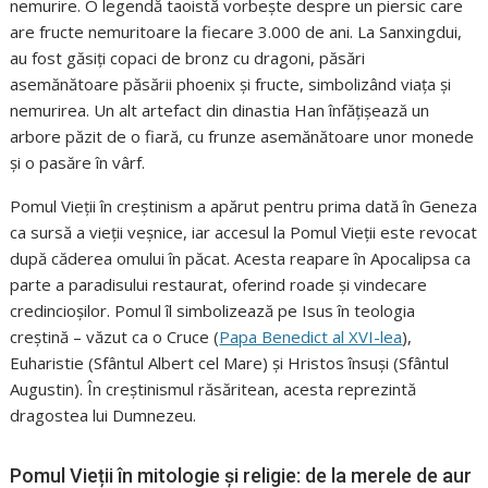
nemurire. O legendă taoistă vorbește despre un piersic care
are fructe nemuritoare la fiecare 3.000 de ani. La Sanxingdui,
au fost găsiți copaci de bronz cu dragoni, păsări
asemănătoare păsării phoenix și fructe, simbolizând viața și
nemurirea. Un alt artefact din dinastia Han înfățișează un
arbore păzit de o fiară, cu frunze asemănătoare unor monede
și o pasăre în vârf.
Pomul Vieții în creștinism a apărut pentru prima dată în Geneza
ca sursă a vieții veșnice, iar accesul la Pomul Vieții este revocat
după căderea omului în păcat. Acesta reapare în Apocalipsa ca
parte a paradisului restaurat, oferind roade și vindecare
credincioșilor. Pomul îl simbolizează pe Isus în teologia
creștină – văzut ca o Cruce (
Papa Benedict al XVI-lea
),
Euharistie (Sfântul Albert cel Mare) și Hristos însuși (Sfântul
Augustin). În creștinismul răsăritean, acesta reprezintă
dragostea lui Dumnezeu.
Pomul Vieții în mitologie și religie: de la merele de aur