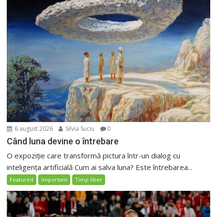
6 august 2026
Silvia Suciu
0
Când luna devine o întrebare
O expoziție care transformă pictura într-un dialog cu
inteligența artificială Cum ai salva luna? Este întrebarea...
Featured
Important
Timp liber