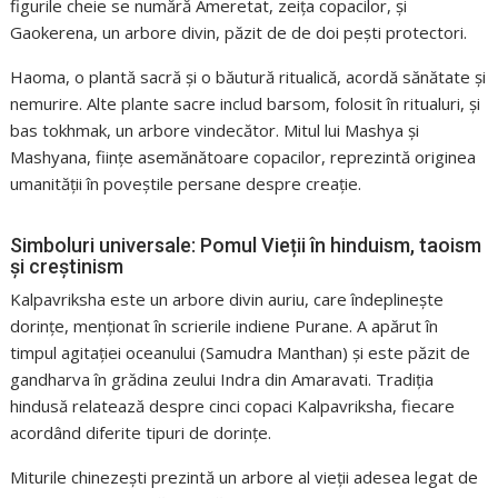
figurile cheie se numără Ameretat, zeița copacilor, și
Gaokerena, un arbore divin, păzit de de doi pești protectori.
Haoma, o plantă sacră și o băutură ritualică, acordă sănătate și
nemurire. Alte plante sacre includ barsom, folosit în ritualuri, și
bas tokhmak, un arbore vindecător. Mitul lui Mashya și
Mashyana, ființe asemănătoare copacilor, reprezintă originea
umanității în poveștile persane despre creație.
Simboluri universale: Pomul Vieții în hinduism, taoism
și creștinism
Kalpavriksha este un arbore divin auriu, care îndeplinește
dorințe, menționat în scrierile indiene Purane. A apărut în
timpul agitației oceanului (Samudra Manthan) și este păzit de
gandharva în grădina zeului Indra din Amaravati. Tradiția
hindusă relatează despre cinci copaci Kalpavriksha, fiecare
acordând diferite tipuri de dorințe.
Miturile chinezești prezintă un arbore al vieții adesea legat de