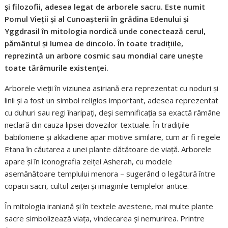
și filozofii, adesea legat de arborele sacru. Este numit
Pomul Vieții și al Cunoașterii în grădina Edenului și
Yggdrasil în mitologia nordică unde conectează cerul,
pământul și lumea de dincolo. În toate tradițiile,
reprezintă un arbore cosmic sau mondial care unește
toate tărâmurile existenței.
Arborele vieții în viziunea asiriană era reprezentat cu noduri și
linii și a fost un simbol religios important, adesea reprezentat
cu duhuri sau regi înaripați, deși semnificația sa exactă rămâne
neclară din cauza lipsei dovezilor textuale. În tradițiile
babiloniene și akkadiene apar motive similare, cum ar fi regele
Etana în căutarea a unei plante dătătoare de viață. Arborele
apare și în iconografia zeiței Asherah, cu modele
asemănătoare templului menora – sugerând o legătură între
copacii sacri, cultul zeiței și imaginile templelor antice.
În mitologia iraniană și în textele avestene, mai multe plante
sacre simbolizează viața, vindecarea și nemurirea. Printre