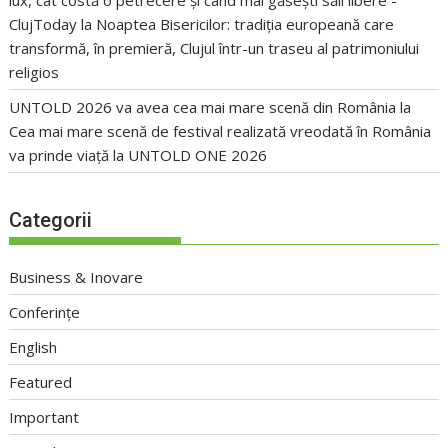
lux, cât costă o petrecere și când mai găsești săli libere -
ClujToday
la
Noaptea Bisericilor: tradiția europeană care
transformă, în premieră, Clujul într-un traseu al patrimoniului
religios
UNTOLD 2026 va avea cea mai mare scenă din România
la
Cea mai mare scenă de festival realizată vreodată în România
va prinde viață la UNTOLD ONE 2026
Categorii
Business & Inovare
Conferințe
English
Featured
Important