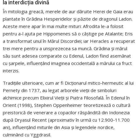
la interdicția divină
În mitologia greacă, merele de aur dăruite Herei de Gaia erau
plantate în Grădina Hesperidelor și păzite de dragonul Ladon.
Aceste mere apar în mai multe mituri: Afrodita le-a folosit
pentru a-l ajuta pe Hippomenes să o câștige pe Atalante; Eris
a transformat unul în Mărul Discordiei; iar Heracles a recuperat
trei mere pentru a unsprezecea sa muncă. Grădina și mărul
său sunt adesea comparate cu Edenul, Ladon fiind asemănat
cu șarpele, influențând imaginea occidentală a mărului ca fruct
interzis.
Tradițiile ulterioare, cum ar fi Dicționarul mitico-hermeutic al lui
Pernety din 1737, au legat arborele vieții de simboluri
alchimice precum Elixirul Vieții și Piatra Filosofală. În Edenul în
Orient (1998), Stephen Oppenheimer teoretizează o cultură
preistorică de venerare a copacilor răspândită din Indonezia
după Dryasul Recent (aproximativ în urmă cu 12.900-11.700
ani), influențând miturile din Asia și legendele nordice,
culminând cu Yggdrasil.