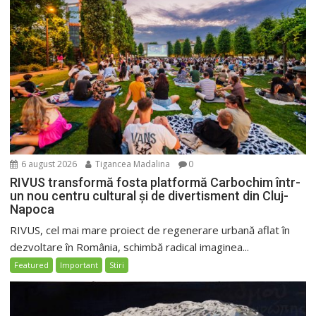
6 august 2026
Tigancea Madalina
0
RIVUS transformă fosta platformă Carbochim într-
un nou centru cultural și de divertisment din Cluj-
Napoca
RIVUS, cel mai mare proiect de regenerare urbană aflat în
dezvoltare în România, schimbă radical imaginea...
Featured
Important
Stiri