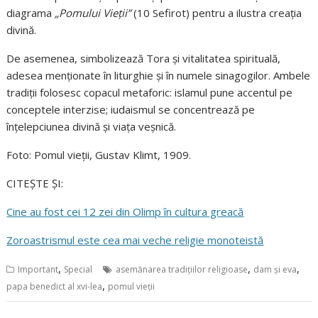
diagrama
„Pomului Vieții”
(10 Sefirot) pentru a ilustra creația
divină.
De asemenea, simbolizează Tora și vitalitatea spirituală,
adesea menționate în liturghie și în numele sinagogilor. Ambele
tradiții folosesc copacul metaforic: islamul pune accentul pe
conceptele interzise; iudaismul se concentrează pe
înțelepciunea divină și viața veșnică.
Foto: Pomul vieții, Gustav Klimt, 1909.
CITEȘTE ȘI:
Cine au fost cei 12 zei din Olimp în cultura greacă
Zoroastrismul este cea mai veche religie monoteistă
,
,
,
Important
Special
asemănarea tradițiilor religioase
dam și eva
,
papa benedict al xvi-lea
pomul vieții