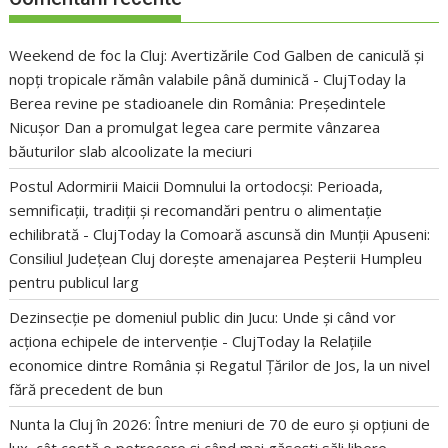
Weekend de foc la Cluj: Avertizările Cod Galben de caniculă și
nopți tropicale rămân valabile până duminică - ClujToday
la
Berea revine pe stadioanele din România: Președintele
Nicușor Dan a promulgat legea care permite vânzarea
băuturilor slab alcoolizate la meciuri
Postul Adormirii Maicii Domnului la ortodocși: Perioada,
semnificații, tradiții și recomandări pentru o alimentație
echilibrată - ClujToday
la
Comoară ascunsă din Munții Apuseni:
Consiliul Județean Cluj dorește amenajarea Peșterii Humpleu
pentru publicul larg
Dezinsecție pe domeniul public din Jucu: Unde și când vor
acționa echipele de intervenție - ClujToday
la
Relațiile
economice dintre România și Regatul Țărilor de Jos, la un nivel
fără precedent de bun
Nunta la Cluj în 2026: Între meniuri de 70 de euro și opțiuni de