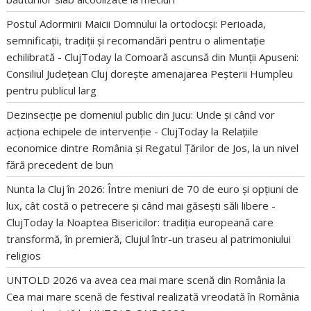
Postul Adormirii Maicii Domnului la ortodocși: Perioada,
semnificații, tradiții și recomandări pentru o alimentație
echilibrată - ClujToday
la
Comoară ascunsă din Munții Apuseni:
Consiliul Județean Cluj dorește amenajarea Peșterii Humpleu
pentru publicul larg
Dezinsecție pe domeniul public din Jucu: Unde și când vor
acționa echipele de intervenție - ClujToday
la
Relațiile
economice dintre România și Regatul Țărilor de Jos, la un nivel
fără precedent de bun
Nunta la Cluj în 2026: Între meniuri de 70 de euro și opțiuni de
lux, cât costă o petrecere și când mai găsești săli libere -
ClujToday
la
Noaptea Bisericilor: tradiția europeană care
transformă, în premieră, Clujul într-un traseu al patrimoniului
religios
UNTOLD 2026 va avea cea mai mare scenă din România
la
Cea mai mare scenă de festival realizată vreodată în România