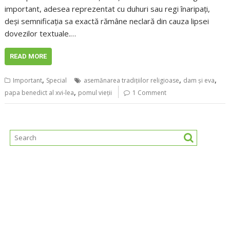
important, adesea reprezentat cu duhuri sau regi înaripați,
deși semnificația sa exactă rămâne neclară din cauza lipsei
dovezilor textuale.…
READ MORE
,
,
,
Important
Special
asemănarea tradițiilor religioase
dam și eva
,
papa benedict al xvi-lea
pomul vieții
1 Comment