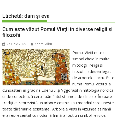
Etichetă:
dam și eva
Cum este văzut Pomul Vieții în diverse religii și
filozofii
27 iunie 2025
Andrei Albu
Pomul Vieții este un
simbol cheie în multe
mitologii, religii și
filozofii, adesea legat
de arborele sacru. Este
numit Pomul Vieții și al
Cunoașterii în grădina Edenului și Yggdrasil în mitologia nordică
unde conectează cerul, pământul și lumea de dincolo. În toate
tradițiile, reprezintă un arbore cosmic sau mondial care unește
toate tărâmurile existenței. Arborele vieții în viziunea asiriană
era reprezentat cu noduri și linii și a fost un simbol religios