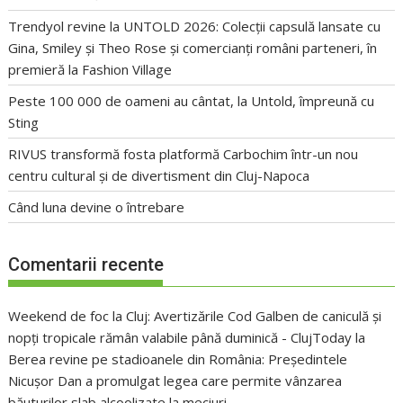
Trendyol revine la UNTOLD 2026: Colecții capsulă lansate cu
Gina, Smiley și Theo Rose și comercianți români parteneri, în
premieră la Fashion Village
Peste 100 000 de oameni au cântat, la Untold, împreună cu
Sting
RIVUS transformă fosta platformă Carbochim într-un nou
centru cultural și de divertisment din Cluj-Napoca
Când luna devine o întrebare
Comentarii recente
Weekend de foc la Cluj: Avertizările Cod Galben de caniculă și
nopți tropicale rămân valabile până duminică - ClujToday
la
Berea revine pe stadioanele din România: Președintele
Nicușor Dan a promulgat legea care permite vânzarea
băuturilor slab alcoolizate la meciuri