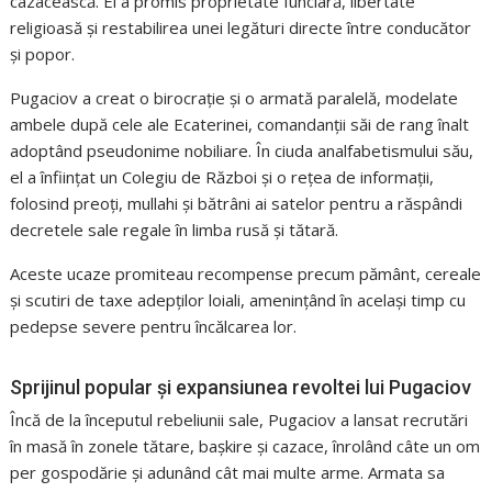
cazacească. El a promis proprietate funciară, libertate
religioasă și restabilirea unei legături directe între conducător
și popor.
Pugaciov a creat o birocrație și o armată paralelă, modelate
ambele după cele ale Ecaterinei, comandanții săi de rang înalt
adoptând pseudonime nobiliare. În ciuda analfabetismului său,
el a înființat un Colegiu de Război și o rețea de informații,
folosind preoți, mullahi și bătrâni ai satelor pentru a răspândi
decretele sale regale în limba rusă și tătară.
Aceste ucaze promiteau recompense precum pământ, cereale
și scutiri de taxe adepților loiali, amenințând în același timp cu
pedepse severe pentru încălcarea lor.
Sprijinul popular și expansiunea revoltei lui Pugaciov
Încă de la începutul rebeliunii sale, Pugaciov a lansat recrutări
în masă în zonele tătare, bașkire și cazace, înrolând câte un om
per gospodărie și adunând cât mai multe arme. Armata sa