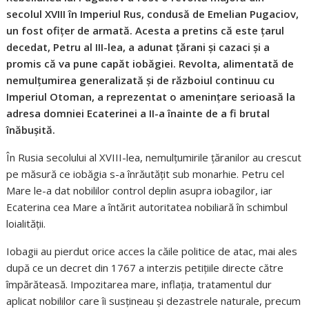
secolul XVIII în Imperiul Rus, condusă de Emelian Pugaciov,
un fost ofițer de armată. Acesta a pretins că este țarul
decedat, Petru al III-lea, a adunat țărani și cazaci și a
promis că va pune capăt iobăgiei. Revolta, alimentată de
nemulțumirea generalizată și de războiul continuu cu
Imperiul Otoman, a reprezentat o amenințare serioasă la
adresa domniei Ecaterinei a II-a înainte de a fi brutal
înăbușită.
În Rusia secolului al XVIII-lea, nemulțumirile țăranilor au crescut
pe măsură ce iobăgia s-a înrăutățit sub monarhie. Petru cel
Mare le-a dat nobililor control deplin asupra iobagilor, iar
Ecaterina cea Mare a întărit autoritatea nobiliară în schimbul
loialității.
Iobagii au pierdut orice acces la căile politice de atac, mai ales
după ce un decret din 1767 a interzis petițiile directe către
împărăteasă. Impozitarea mare, inflația, tratamentul dur
aplicat nobililor care îi susțineau și dezastrele naturale, precum