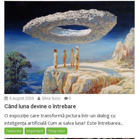
6 august 2026
Silvia Suciu
0
Când luna devine o întrebare
O expoziție care transformă pictura într-un dialog cu
inteligența artificială Cum ai salva luna? Este întrebarea...
Featured
Important
Timp liber