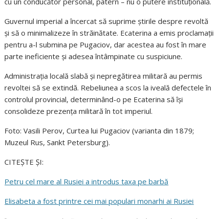
cu un conducător personal, patern – nu o putere instituțională.
Guvernul imperial a încercat să suprime știrile despre revoltă
și să o minimalizeze în străinătate. Ecaterina a emis proclamații
pentru a-l submina pe Pugaciov, dar acestea au fost în mare
parte ineficiente și adesea întâmpinate cu suspiciune.
Administrația locală slabă și nepregătirea militară au permis
revoltei să se extindă. Rebeliunea a scos la iveală defectele în
controlul provincial, determinând-o pe Ecaterina să își
consolideze prezența militară în tot imperiul.
Foto: Vasili Perov, Curtea lui Pugaciov (varianta din 1879;
Muzeul Rus, Sankt Petersburg).
CITEȘTE ȘI:
Petru cel mare al Rusiei a introdus taxa pe barbă
Elisabeta a fost printre cei mai populari monarhi ai Rusiei