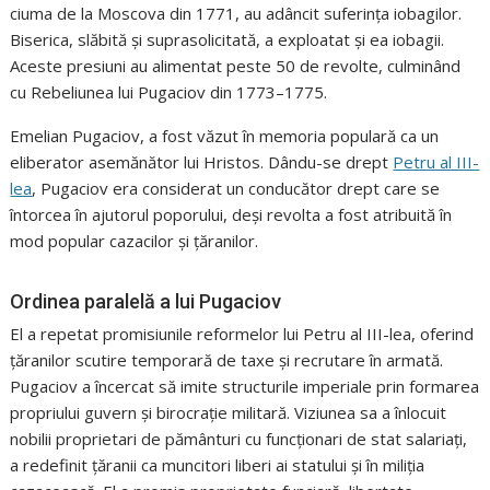
ciuma de la Moscova din 1771, au adâncit suferința iobagilor.
Biserica, slăbită și suprasolicitată, a exploatat și ea iobagii.
Aceste presiuni au alimentat peste 50 de revolte, culminând
cu Rebeliunea lui Pugaciov din 1773–1775.
Emelian Pugaciov, a fost văzut în memoria populară ca un
eliberator asemănător lui Hristos. Dându-se drept
Petru al III-
lea
, Pugaciov era considerat un conducător drept care se
întorcea în ajutorul poporului, deși revolta a fost atribuită în
mod popular cazacilor și țăranilor.
Ordinea paralelă a lui Pugaciov
El a repetat promisiunile reformelor lui Petru al III-lea, oferind
țăranilor scutire temporară de taxe și recrutare în armată.
Pugaciov a încercat să imite structurile imperiale prin formarea
propriului guvern și birocrație militară. Viziunea sa a înlocuit
nobilii proprietari de pământuri cu funcționari de stat salariați,
a redefinit țăranii ca muncitori liberi ai statului și în miliția