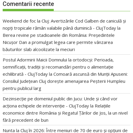
Comentarii recente
Weekend de foc la Cluj: Avertizările Cod Galben de caniculă și
nopți tropicale rămân valabile până duminică - ClujToday
la
Berea revine pe stadioanele din România: Președintele
Nicușor Dan a promulgat legea care permite vânzarea
băuturilor slab alcoolizate la meciuri
Postul Adormirii Maicii Domnului la ortodocși: Perioada,
semnificații, tradiții și recomandări pentru o alimentație
echilibrată - ClujToday
la
Comoară ascunsă din Munții Apuseni:
Consiliul Județean Cluj dorește amenajarea Peșterii Humpleu
pentru publicul larg
Dezinsecție pe domeniul public din Jucu: Unde și când vor
acționa echipele de intervenție - ClujToday
la
Relațiile
economice dintre România și Regatul Țărilor de Jos, la un nivel
fără precedent de bun
Nunta la Cluj în 2026: Între meniuri de 70 de euro și opțiuni de