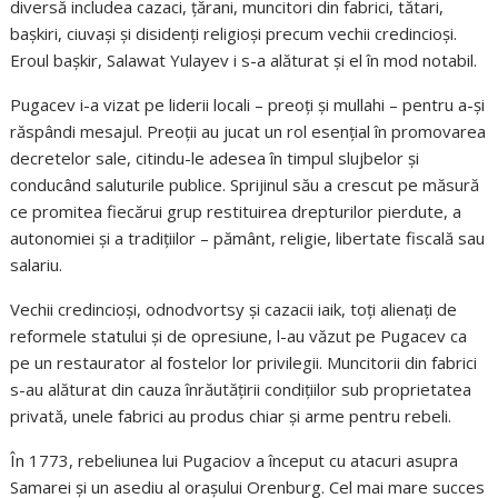
diversă includea cazaci, țărani, muncitori din fabrici, tătari,
bașkiri, ciuvași și disidenți religioși precum vechii credincioși.
Eroul bașkir, Salawat Yulayev i s-a alăturat și el în mod notabil.
Pugacev i-a vizat pe liderii locali – preoți și mullahi – pentru a-și
răspândi mesajul. Preoții au jucat un rol esențial în promovarea
decretelor sale, citindu-le adesea în timpul slujbelor și
conducând saluturile publice. Sprijinul său a crescut pe măsură
ce promitea fiecărui grup restituirea drepturilor pierdute, a
autonomiei și a tradițiilor – pământ, religie, libertate fiscală sau
salariu.
Vechii credincioși, odnodvortsy și cazacii iaik, toți alienați de
reformele statului și de opresiune, l-au văzut pe Pugacev ca
pe un restaurator al fostelor lor privilegii. Muncitorii din fabrici
s-au alăturat din cauza înrăutățirii condițiilor sub proprietatea
privată, unele fabrici au produs chiar și arme pentru rebeli.
În 1773, rebeliunea lui Pugaciov a început cu atacuri asupra
Samarei și un asediu al orașului Orenburg. Cel mai mare succes