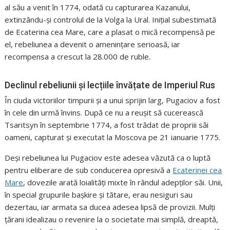
al său a venit în 1774, odată cu capturarea Kazanului,
extinzându-și controlul de la Volga la Ural. Inițial subestimată
de Ecaterina cea Mare, care a plasat o mică recompensă pe
el, rebeliunea a devenit o amenințare serioasă, iar
recompensa a crescut la 28.000 de ruble.
Declinul rebeliunii și lecțiile învățate de Imperiul Rus
În ciuda victoriilor timpurii și a unui sprijin larg, Pugaciov a fost
în cele din urmă învins. După ce nu a reușit să cucerească
Tsaritsyn în septembrie 1774, a fost trădat de propriii săi
oameni, capturat și executat la Moscova pe 21 ianuarie 1775.
Deși rebeliunea lui Pugaciov este adesea văzută ca o luptă
pentru eliberare de sub conducerea opresivă a
Ecaterinei cea
Mare
, dovezile arată loialități mixte în rândul adepților săi. Unii,
în special grupurile bașkire și tătare, erau nesiguri sau
dezertau, iar armata sa ducea adesea lipsă de provizii. Mulți
țărani idealizau o revenire la o societate mai simplă, dreaptă,