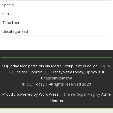
Special
Stiri
Timp liber
Uncategorized
ClujToday face parte din Via Media Group, alături de Via Cluj TV,
ClujInsider, SportInCluj, TransylvaniaToday, UpNews și
UnescoInRomania
© Cluj Today | All rights reserved 2020
Proudly powered by WordPress
|
Theme: SuperMag by
Acme
Themes