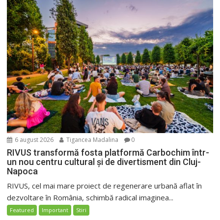
6 august 2026
Tigancea Madalina
0
RIVUS transformă fosta platformă Carbochim într-
un nou centru cultural și de divertisment din Cluj-
Napoca
RIVUS, cel mai mare proiect de regenerare urbană aflat în
dezvoltare în România, schimbă radical imaginea...
Featured
Important
Stiri