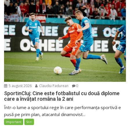
5 august 2026
Claudiu Padurean
0
SportinCluj: Cine este fotbalistul cu două diplome
care a învățat româna la 2 ani
Într-o lume a sportului rege în care performanța sportivă e
pusă pe prim plan, atacantul dinamovist...
Important
Stiri