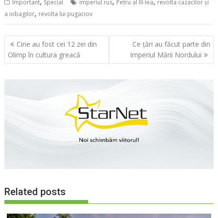
,
,
,
Important
Special
imperiul rus
Petru al III-lea
revolta cazacilor și
,
a iobagilor
revolta lui pugaciov
Navigare
Cine au fost cei 12 zei din
Ce țări au făcut parte din
în
Olimp în cultura greacă
Imperiul Mării Nordului
articole
Related posts