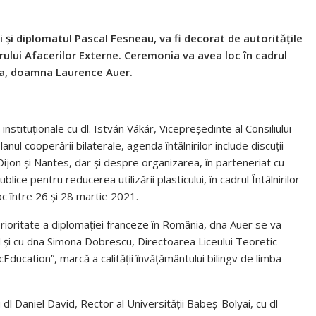
ri și diplomatul Pascal Fesneau, va fi decorat de autoritățile
rului Afacerilor Externe. Ceremonia va avea loc în cadrul
nia, doamna Laurence Auer.
 instituționale cu dl. István Vákár, Vicepreședinte al Consiliului
lanul cooperării bilaterale, agenda întâlnirilor include discuţii
ijon și Nantes, dar și despre organizarea, în parteneriat cu
lice pentru reducerea utilizării plasticului, în cadrul Întâlnirilor
c între 26 şi 28 martie 2021.
prioritate a diplomației franceze în România, dna Auer se va
l și cu dna Simona Dobrescu, Directoarea Liceului Teoretic
ducation”, marcă a calității învățământului bilingv de limba
l Daniel David, Rector al Universității Babeș-Bolyai, cu dl