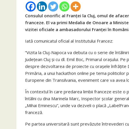
Consulul onorific al Franței la Cluj, omul de aface
franceze. El va primi Medalia de Onoare a Ministe
vizitei oficiale a ambasadorului Franței în Româ
Iată comunicatul oficial al Institutului Francez:
”Vizita la Cluj-Napoca va debuta cu o serie de întâlniri
Județean Cluj și cu dl. Emil Boc, Primarul oraşului. Pe p
despre dezvoltarea de proiecte cu orașele înfrățite D
Primăria, a unui hackathon online pe tema politicilor pub
Europene din Transilvania, eveniment care va avea lo
În contextul în care predarea limbii franceze este o 
întâlni cu dna Marinela Marc, Inspector școlar genera
„Mihai Eminescu”, unde va dezveli o placă „LabelFrancE
franceză.
Pe partea universitară sunt prevăzute întrevederi cu d