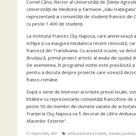
Cornel Cătoi, Rector al Universității de Științe Agric
Universității de Medicină și Farmacie „Iuliu Hațiegan
reprezentanți ai comunității de studenți francezi din
cu peste 1.400 de studenți.
La Institutul Francez Cluj-Napoca, care aniversează a
echipa și va inaugura mediateca recent renovată, car
franceză din Transilvania. Cu această ocazie, va deschi
Brudașcă, primul proiect artistic al anului din spați
De asemenea, în programul vizitei este prevăzută și o
pentru a discuta despre proiecte care vizează dezvolta
franco-române.
După o serie de interviuri acordate presei locale, vi
întâlnire cu reprezentanţii comunităţii francofone de a
peste 50 de membri din domenii variate de activitate.
Franței la Cluj-Napoca va fi decorat de către Ambasa
Afacerilor Externe”.
,
,
Important
Stiri
ambasadoarea frantei
claudiu padure