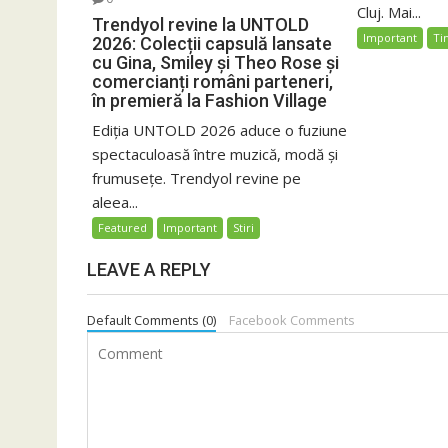
Cluj. Mai...
Trendyol revine la UNTOLD
Important
Ti
2026: Colecții capsulă lansate
cu Gina, Smiley și Theo Rose și
comercianți români parteneri,
în premieră la Fashion Village
Ediția UNTOLD 2026 aduce o fuziune
spectaculoasă între muzică, modă și
frumusețe. Trendyol revine pe
aleea...
Featured
Important
Stiri
LEAVE A REPLY
Default Comments (0)
Facebook Comments