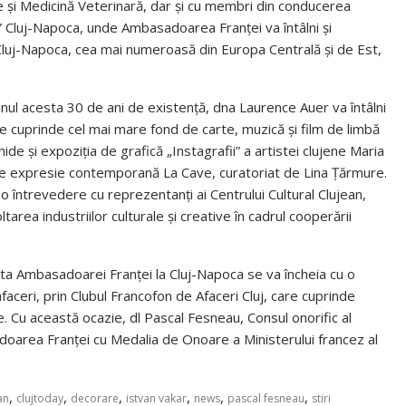
ole și Medicină Veterinară, dar și cu membri din conducerea
u” Cluj-Napoca, unde Ambasadoarea Franţei va întâlni și
 Cluj-Napoca, cea mai numeroasă din Europa Centrală și de Est,
nul acesta 30 de ani de existență, dna Laurence Auer va întâlni
e cuprinde cel mai mare fond de carte, muzică și film de limbă
de și expoziția de grafică „Instagrafii” a artistei clujene Maria
ul de expresie contemporană La Cave, curatoriat de Lina Țărmure.
 întrevedere cu reprezentanți ai Centrului Cultural Clujean,
rea industriilor culturale și creative în cadrul cooperării
zita Ambasadoarei Franţei la Cluj-Napoca se va încheia cu o
faceri, prin Clubul Francofon de Afaceri Cluj, care cuprinde
 Cu această ocazie, dl Pascal Fesneau, Consul onorific al
doarea Franței cu Medalia de Onoare a Ministerului francez al
,
,
,
,
,
,
an
clujtoday
decorare
istvan vakar
news
pascal fesneau
stiri