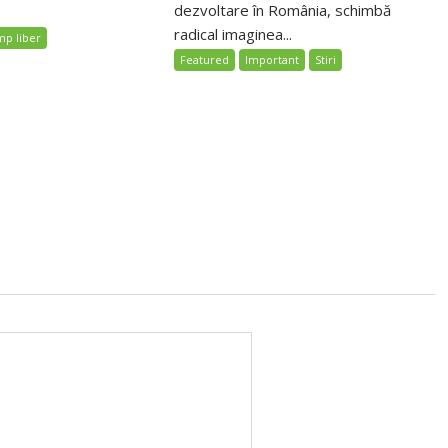
dezvoltare în România, schimbă
radical imaginea...
mp liber
Featured
Important
Stiri