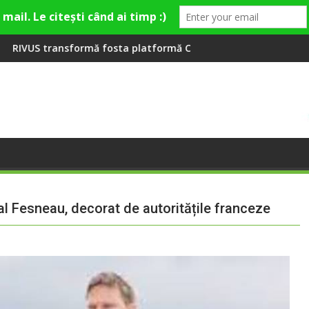
a Fashion Village
ta platformă Carbochim într-un nou centru cultural și de dive
Când luna devine o întrebare
cal Fesneau, decorat de autoritățile franceze