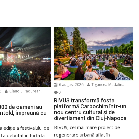
6 august 2026
Tigancea Madalina
6
Claudiu Padurean
0
RIVUS transformă fosta
platformă Carbochim într-un
000 de oameni au
nou centru cultural și de
Untold, împreună cu
divertisment din Cluj-Napoca
RIVUS, cel mai mare proiect de
 ediție a festivalului de
regenerare urbană aflat în
 a debutat în forță la