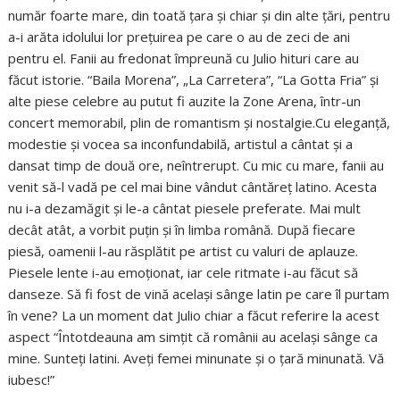
număr foarte mare, din toată ţara şi chiar şi din alte ţări, pentru
a-i arăta idolului lor preţuirea pe care o au de zeci de ani
pentru el. Fanii au fredonat împreună cu Julio hituri care au
făcut istorie. “Baila Morena”, „La Carretera”, “La Gotta Fria” şi
alte piese celebre au putut fi auzite la Zone Arena, într-un
concert memorabil, plin de romantism şi nostalgie.Cu eleganţă,
modestie şi vocea sa inconfundabilă, artistul a cântat şi a
dansat timp de două ore, neîntrerupt. Cu mic cu mare, fanii au
venit să-l vadă pe cel mai bine vândut cântăreţ latino. Acesta
nu i-a dezamăgit şi le-a cântat piesele preferate. Mai mult
decât atât, a vorbit puţin şi în limba română. După fiecare
piesă, oamenii l-au răsplătit pe artist cu valuri de aplauze.
Piesele lente i-au emoţionat, iar cele ritmate i-au făcut să
danseze. Să fi fost de vină acelaşi sânge latin pe care îl purtam
în vene? La un moment dat Julio chiar a făcut referire la acest
aspect “Întotdeauna am simţit că românii au acelaşi sânge ca
mine. Sunteţi latini. Aveţi femei minunate şi o ţară minunată. Vă
iubesc!”