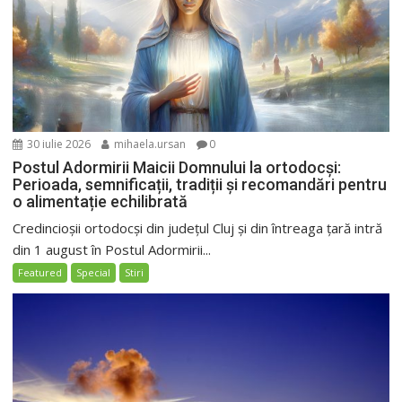
30 iulie 2026
mihaela.ursan
0
Postul Adormirii Maicii Domnului la ortodocși:
Perioada, semnificații, tradiții și recomandări pentru
o alimentație echilibrată
Credincioșii ortodocși din județul Cluj și din întreaga țară intră
din 1 august în Postul Adormirii...
Featured
Special
Stiri