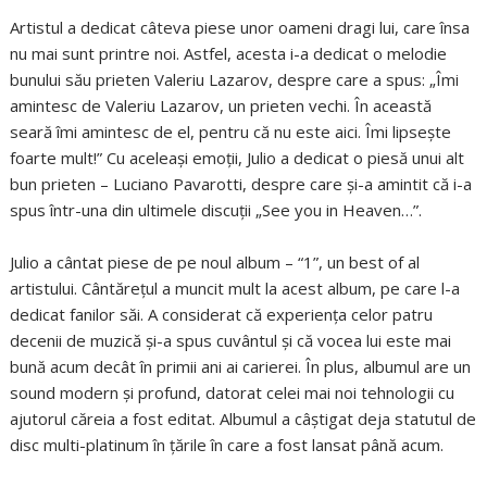
Artistul a dedicat câteva piese unor oameni dragi lui, care însa
nu mai sunt printre noi. Astfel, acesta i-a dedicat o melodie
bunului său prieten Valeriu Lazarov, despre care a spus: „Îmi
amintesc de Valeriu Lazarov, un prieten vechi. În această
seară îmi amintesc de el, pentru că nu este aici. Îmi lipseşte
foarte mult!” Cu aceleaşi emoţii, Julio a dedicat o piesă unui alt
bun prieten – Luciano Pavarotti, despre care şi-a amintit că i-a
spus într-una din ultimele discuţii „See you in Heaven…”.
Julio a cântat piese de pe noul album – “1”, un best of al
artistului. Cântăreţul a muncit mult la acest album, pe care l-a
dedicat fanilor săi. A considerat că experienţa celor patru
decenii de muzică şi-a spus cuvântul şi că vocea lui este mai
bună acum decât în primii ani ai carierei. În plus, albumul are un
sound modern şi profund, datorat celei mai noi tehnologii cu
ajutorul căreia a fost editat. Albumul a câştigat deja statutul de
disc multi-platinum în ţările în care a fost lansat până acum.