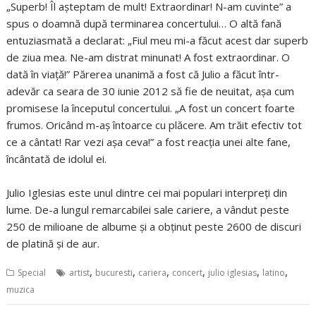
„Superb! Îl aşteptam de mult! Extraordinar! N-am cuvinte” a
spus o doamnă după terminarea concertului… O altă fană
entuziasmată a declarat: „Fiul meu mi-a făcut acest dar superb
de ziua mea. Ne-am distrat minunat! A fost extraordinar. O
dată în viaţă!” Părerea unanimă a fost că Julio a făcut într-
adevăr ca seara de 30 iunie 2012 să fie de neuitat, aşa cum
promisese la începutul concertului. „A fost un concert foarte
frumos. Oricând m-aş întoarce cu plăcere. Am trăit efectiv tot
ce a cântat! Rar vezi aşa ceva!” a fost reacţia unei alte fane,
încântată de idolul ei.
Julio Iglesias este unul dintre cei mai populari interpreţi din
lume. De-a lungul remarcabilei sale cariere, a vândut peste
250 de milioane de albume şi a obţinut peste 2600 de discuri
de platină şi de aur.
,
,
,
,
,
,
Special
artist
bucuresti
cariera
concert
julio iglesias
latino
muzica