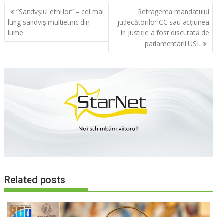
Navigare
“Sandvşiul etniilor” – cel mai
Retragerea mandatului
în
lung sandviş multietnic din
judecătorilor CC sau acţiunea
articole
lume
în justiţie a fost discutată de
parlamentarii USL
Related posts