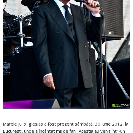
Marele Julio Iglesias a fost prezent sâmbătă, 30 iunie 2012, la
Bucureşti, unde a încântat mii de fani. Aceştia au venit într-un