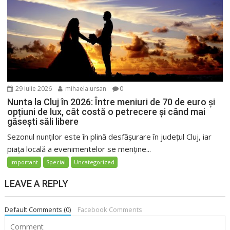
29 iulie 2026
mihaela.ursan
0
Nunta la Cluj în 2026: Între meniuri de 70 de euro și
opțiuni de lux, cât costă o petrecere și când mai
găsești săli libere
Sezonul nunților este în plină desfășurare în județul Cluj, iar
piața locală a evenimentelor se menține...
Important
Special
Uncategorized
LEAVE A REPLY
Default Comments (0)
Facebook Comments