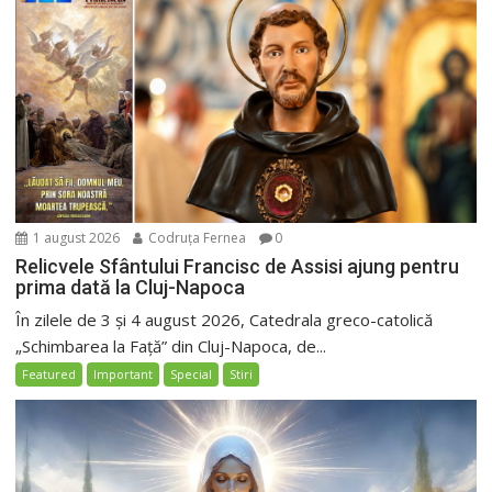
1 august 2026
Codruța Fernea
0
Relicvele Sfântului Francisc de Assisi ajung pentru
prima dată la Cluj-Napoca
În zilele de 3 și 4 august 2026, Catedrala greco-catolică
„Schimbarea la Față” din Cluj-Napoca, de...
Featured
Important
Special
Stiri