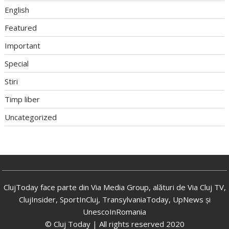
English
Featured
Important
Special
Stiri
Timp liber
Uncategorized
ClujToday face parte din Via Media Group, alături de Via Cluj TV,
ClujInsider, SportInCluj, TransylvaniaToday, UpNews și
UnescoInRomania
© Cluj Today | All rights reserved 2020