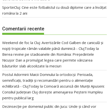
SportinCluj: Cine este fotbalistul cu două diplome care a învățat
româna la 2 ani
Comentarii recente
Weekend de foc la Cluj: Avertizările Cod Galben de caniculă și
nopți tropicale rămân valabile până duminică - ClujToday
la
Berea revine pe stadioanele din România: Președintele
Nicușor Dan a promulgat legea care permite vânzarea
băuturilor slab alcoolizate la meciuri
Postul Adormirii Maicii Domnului la ortodocși: Perioada,
semnificații, tradiții și recomandări pentru o alimentație
echilibrată - ClujToday
la
Comoară ascunsă din Munții Apuseni:
Consiliul Județean Cluj dorește amenajarea Peșterii Humpleu
pentru publicul larg
Dezinsecție pe domeniul public din Jucu: Unde și când vor