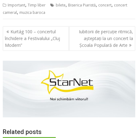
,
,
,
,
Important
Timp liber
bilete
Biserica Piaristă
concert
concert
,
cameral
muzica baroca
Navigare
Kurtág 100 – concertul
Iubitorii de percuție ritmică,
în
închidere a Festivalului „Cluj
așteptați la un concert la
articole
Modern”
Școala Populară de Arte
Related posts