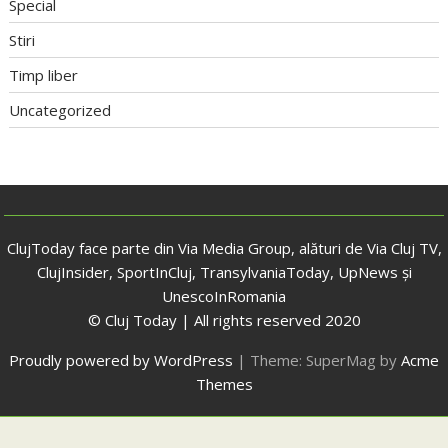
Special
Stiri
Timp liber
Uncategorized
ClujToday face parte din Via Media Group, alături de Via Cluj TV,
ClujInsider, SportInCluj, TransylvaniaToday, UpNews și
UnescoInRomania
© Cluj Today | All rights reserved 2020
Proudly powered by WordPress
|
Theme: SuperMag by
Acme
Themes