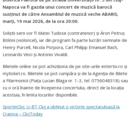
Napoca va fi gazda unui concert de muzică barocă
susținut de către Ansamblul de muzică veche ABARIS,
marți, 19 mai 2026, de la ora 20:00.
Soliștii serii vor fi Matei Tudose (contratenor) și Áron Petruș
Bölöni (violoncel), iar din program fa parte lucrări semnate de
Henry Purcell, Nicola Porpora, Carl Philipp Emanuel Bach,
Leonardo Vinci și Antonio Vivaldi.
Biletele online se pot achiziționa de pe site-urile entertix.ro și
myticket.ro. Biletele se pot cumpăra și de la Agenția de Bilete
a Filarmonicii (Piața Lucian Blaga nr. 1-3, tel. 0756048318) sau
cu o oră înainte de începerea concertului, direct de la locația
acestuia, în limita locurilor disponibile.
SportinCluj: U-BT Cluj a obținut o victorie spectaculoasă la
Craiova – ClujToday