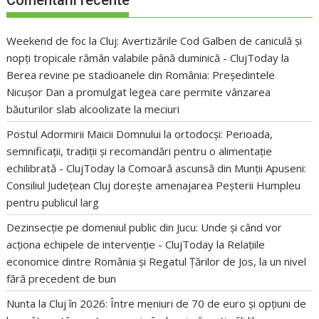
Weekend de foc la Cluj: Avertizările Cod Galben de caniculă și
nopți tropicale rămân valabile până duminică - ClujToday
la
Berea revine pe stadioanele din România: Președintele
Nicușor Dan a promulgat legea care permite vânzarea
băuturilor slab alcoolizate la meciuri
Postul Adormirii Maicii Domnului la ortodocși: Perioada,
semnificații, tradiții și recomandări pentru o alimentație
echilibrată - ClujToday
la
Comoară ascunsă din Munții Apuseni:
Consiliul Județean Cluj dorește amenajarea Peșterii Humpleu
pentru publicul larg
Dezinsecție pe domeniul public din Jucu: Unde și când vor
acționa echipele de intervenție - ClujToday
la
Relațiile
economice dintre România și Regatul Țărilor de Jos, la un nivel
fără precedent de bun
Nunta la Cluj în 2026: Între meniuri de 70 de euro și opțiuni de