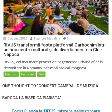
6 august 2026
Tigancea Madalina
0
RIVUS transformă fosta platformă Carbochim într-
un nou centru cultural și de divertisment din Cluj-
Napoca
RIVUS, cel mai mare proiect de regenerare urbană aflat în
dezvoltare în România, schimbă radical imaginea...
Featured
Important
Stiri
ONE THOUGHT TO “CONCERT CAMERAL DE MUZICĂ
BAROCĂ LA BISERICA PIARISTĂ”
Focus Olanda la TIFF25: mistere neliniștitoare,