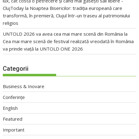
lux, cât costă o petrecere și când mai găsești săli libere -
ClujToday
la
Noaptea Bisericilor: tradiția europeană care
transformă, în premieră, Clujul într-un traseu al patrimoniului
religios
UNTOLD 2026 va avea cea mai mare scenă din România
la
Cea mai mare scenă de festival realizată vreodată în România
va prinde viață la UNTOLD ONE 2026
Categorii
Business & Inovare
Conferințe
English
Featured
Important