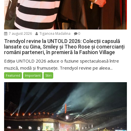
7 august 2026
Tigancea Madalina
0
Trendyol revine la UNTOLD 2026: Colecții capsulă
lansate cu Gina, Smiley și Theo Rose și comercianți
români parteneri, în premieră la Fashion Village
Ediția UNTOLD 2026 aduce o fuziune spectaculoasă între
muzică, modă și frumusețe. Trendyol revine pe aleea...
Featured
Important
Stiri